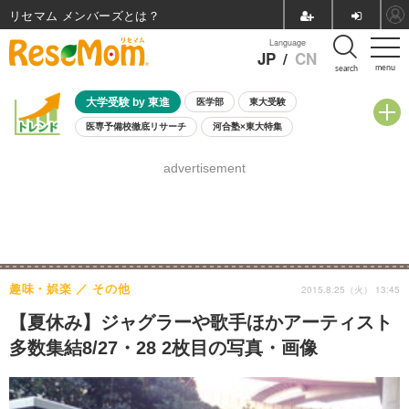
リセマム メンバーズ
Language
JP
/
CN
menu
search
大学受験 by 東進
医学部
東大受験
医専予備校徹底リサーチ
河合塾×東大特集
親子で考える大学選び
高校受験
中学受験
小学校受験
advertisement
共通テスト
夏休み
8月開催学校説明会・相談会
8月開催イベント・WS
全国公立高校 過去問
人気記事
自由研究教材（小学生向け）
自由研究教材（中学生向け）
ランキング
趣味・娯楽
その他
2015.8.25（火） 13:45
【夏休み】ジャグラーや歌手ほかアーティスト
多数集結8/27・28 2枚目の写真・画像