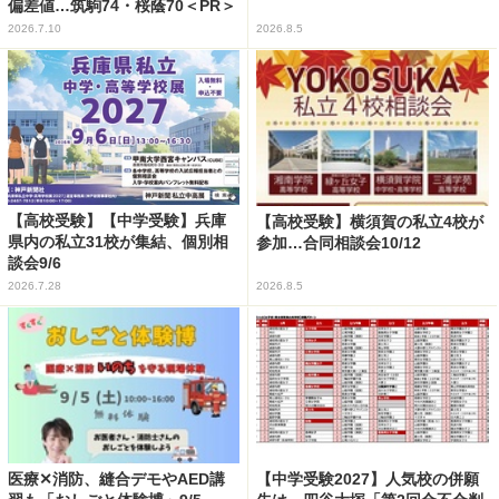
偏差値…筑駒74・桜蔭70＜PR＞
2026.7.10
2026.8.5
【高校受験】【中学受験】兵庫
【高校受験】横須賀の私立4校が
県内の私立31校が集結、個別相
参加…合同相談会10/12
談会9/6
2026.7.28
2026.8.5
医療✕消防、縫合デモやAED講
【中学受験2027】人気校の併願