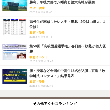
勝利、午後の部で八幡商と健大高崎が激突
生活・健康
2026.8.6 Thu 18:45
高校生が志願したい大学・東北...2位は山形大、1
位は?
教育・受験
2026.8.6 Thu 16:15
第50回「高校囲碁選手権」春日部・桜蔭が個人優
勝
教育イベント
2026.8.5 Wed 22:45
灘・渋幕など全国の中高生18名が入賞...京進「数
学解法コンテスト」結果発表
教育・受験
2026.8.5 Wed 22:15
その他アクセスランキング