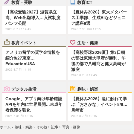
教育・受験
教育ICT
【高校受験2027】滋賀県立
【夏休み2026】東大メタバー
高、Web出願導入…入試制度
ス工学部、生成AIなどジュニ
パンフ公開
ア講座6選
2026.8.7 Fri 14:45
2026.7.30 Thu 11:15
教育イベント
生活・健康
アメリカ留学の奨学金情報を
【高校野球2026夏】第3日朝
紹介8/27東京…
の部は東海大甲府が勝利、午
EducationUSA
後の部で八幡商と健大高崎が
激突
2026.8.7 Fri 11:15
2026.8.7 Fri 12:45
デジタル生活
趣味・娯楽
Google、アプリ向け年齢確認
【夏休み2026】魚に触れて学
APIを年内に世界展開…未成年
ぶ「おさかな」イベント8/8…
者保護を強化
川崎市
2026.7.31 Fri 13:45
2026.8.7 Fri 10:45
ホーム
›
趣味・娯楽
›
その他
›
記事
›
写真・画像