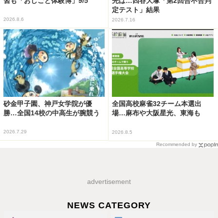
習も「おしごと体験博」9/5
先は…四谷大塚「第2回合不合判
定テスト」結果
2026.8.6
2026.7.16
砂金甲子園、神戸女学院が優
全国高校麻雀32チーム本選出
勝…全国14校の中高生が腕競う
場…麻布や大阪星光、東海も
2026.7.29
2026.8.5
Recommended by
advertisement
NEWS CATEGORY