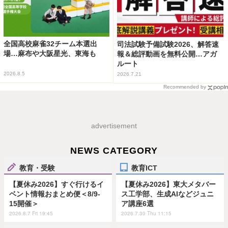
全国高校麻雀32チーム本選出
司法試験予備試験2026、解答速
場…麻布や大阪星光、東海も
報＆総評動画を無料公開…アガ
ルート
2026.8.5
2026.7.21
Recommended by
advertisement
NEWS CATEGORY
教育・受験
教育ICT
【夏休み2026】すぐ行けるイ
【夏休み2026】東大メタバー
ベント情報おまとめ便＜8/9-
ス工学部、生成AIなどジュニ
15開催＞
ア講座6選
2026.8.7 Fri 19:45
2026.7.30 Thu 11:15