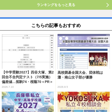
ランキングをもっと見る
こちらの記事もおすすめ
【中学受験2027】四谷大塚、第2
高校囲碁全国大会、団体戦は
回合不合判定テスト（7/5実施）
灘・南山女子部が優勝
偏差値…筑駒74・桜蔭70＜PR＞
2026.7.10
2026.8.5