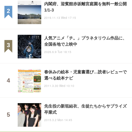
内閣府、迎賓館赤坂離宮庭園を無料一般公開
1/1-3
2019.11.13 Wed 17:15
人気アニメ「チ。」プラネタリウム作品に、
全国各地で上映中
2026.6.9 Tue 18:15
春休みの絵本・児童書選び…読者レビューで
選べる絵本ナビ
2011.3.30 Wed 10:10
先生役の新垣結衣、生徒たちからサプライズ
卒業式
2015.3.2 Mon 14:45