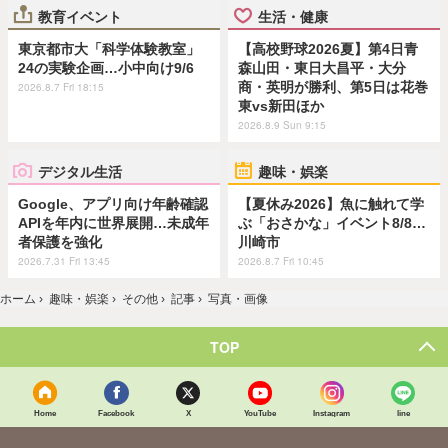
教育イベント
生活・健康
東京都市大「科学体験教室」
【高校野球2026夏】第4日青
24の実験企画…小中向け9/6
森山田・東日大昌平・大分
商・英明が勝利、第5日は花巻
2026.8.7 Fri 18:15
東vs新田ほか
2026.8.9 Sun 9:15
デジタル生活
趣味・娯楽
Google、アプリ向け年齢確認
【夏休み2026】魚に触れて学
APIを年内に世界展開…未成年
ぶ「おさかな」イベント8/8…
者保護を強化
川崎市
2026.7.31 Fri 13:45
2026.8.7 Fri 10:45
ホーム
›
趣味・娯楽
›
その他
›
記事
›
写真・画像
TOP
Home
Facebook
X
YouTube
Instagram
line