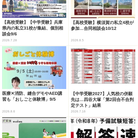
【高校受験】【中学受験】兵庫
【高校受験】横須賀の私立4校が
県内の私立31校が集結、個別相
参加…合同相談会10/12
談会9/6
2026.7.28
2026.8.5
医療✕消防、縫合デモやAED講
【中学受験2027】人気校の併願
習も「おしごと体験博」9/5
先は…四谷大塚「第2回合不合判
定テスト」結果
2026.8.6
2026.7.16