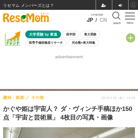
リセマム メンバーズ
Language
JP
/
CN
menu
search
大学受験 by 東進
医学部
東大受験
医専予備校徹底リサーチ
河合塾×東大特集
親子で考える大学選び
高校受験
中学受験
小学校受験
advertisement
共通テスト
夏休み
8月開催学校説明会・相談会
8月開催イベント・WS
全国公立高校 過去問
人気記事
自由研究教材（小学生向け）
自由研究教材（中学生向け）
ランキング
趣味・娯楽
その他
2016.3.18（金） 14:45
かぐや姫は宇宙人？ ダ・ヴィンチ手稿ほか150
点「宇宙と芸術展」 4枚目の写真・画像