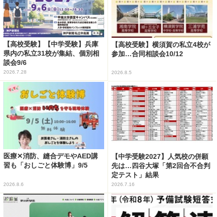
【高校受験】【中学受験】兵庫
【高校受験】横須賀の私立4校が
県内の私立31校が集結、個別相
参加…合同相談会10/12
談会9/6
2026.7.28
2026.8.5
医療✕消防、縫合デモやAED講
【中学受験2027】人気校の併願
習も「おしごと体験博」9/5
先は…四谷大塚「第2回合不合判
定テスト」結果
2026.8.6
2026.7.16