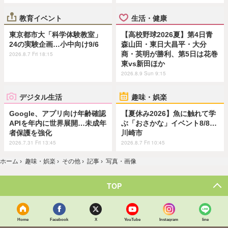
教育イベント
生活・健康
東京都市大「科学体験教室」
【高校野球2026夏】第4日青
24の実験企画…小中向け9/6
森山田・東日大昌平・大分
商・英明が勝利、第5日は花巻
2026.8.7 Fri 18:15
東vs新田ほか
2026.8.9 Sun 9:15
デジタル生活
趣味・娯楽
Google、アプリ向け年齢確認
【夏休み2026】魚に触れて学
APIを年内に世界展開…未成年
ぶ「おさかな」イベント8/8…
者保護を強化
川崎市
2026.7.31 Fri 13:45
2026.8.7 Fri 10:45
ホーム
›
趣味・娯楽
›
その他
›
記事
›
写真・画像
TOP
Home
Facebook
X
YouTube
Instagram
line