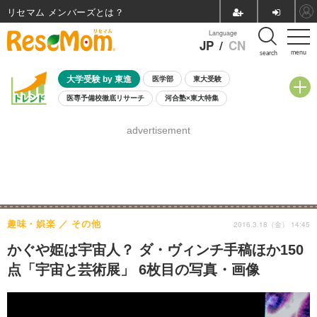
リセマム メンバーズ
Language
JP
/
CN
menu
search
大学受験 by 東進
医学部
東大受験
医専予備校徹底リサーチ
河合塾×東大特集
親子で考える大学選び
高校受験
中学受験
小学校受験
advertisement
共通テスト
夏休み
8月開催学校説明会・相談会
8月開催イベント・WS
全国公立高校 過去問
人気記事
自由研究教材（小学生向け）
自由研究教材（中学生向け）
ランキング
趣味・娯楽
その他
2016.3.18（金） 14:45
かぐや姫は宇宙人？ ダ・ヴィンチ手稿ほか150
点「宇宙と芸術展」 6枚目の写真・画像