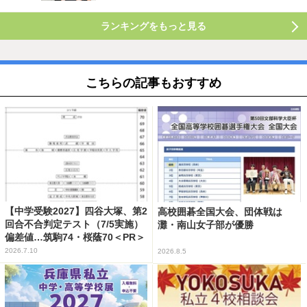
ランキングをもっと見る
こちらの記事もおすすめ
【中学受験2027】四谷大塚、第2
高校囲碁全国大会、団体戦は
回合不合判定テスト（7/5実施）
灘・南山女子部が優勝
偏差値…筑駒74・桜蔭70＜PR＞
2026.7.10
2026.8.5