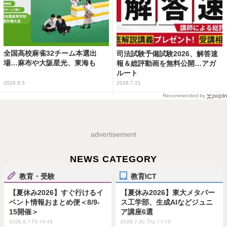
全国高校麻雀32チーム本選出
司法試験予備試験2026、解答速
場…麻布や大阪星光、東海も
報＆総評動画を無料公開…アガ
ルート
2026.8.5
2026.7.21
Recommended by
advertisement
NEWS CATEGORY
教育・受験
教育ICT
【夏休み2026】すぐ行けるイ
【夏休み2026】東大メタバー
ベント情報おまとめ便＜8/9-
ス工学部、生成AIなどジュニ
15開催＞
ア講座6選
2026.8.7 Fri 19:45
2026.7.30 Thu 11:15