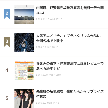
内閣府、迎賓館赤坂離宮庭園を無料一般公開
1/1-3
2019.11.13 Wed 17:15
人気アニメ「チ。」プラネタリウム作品に、
全国各地で上映中
2026.6.9 Tue 18:15
春休みの絵本・児童書選び…読者レビューで
選べる絵本ナビ
2011.3.30 Wed 10:10
先生役の新垣結衣、生徒たちからサプライズ
卒業式
2015.3.2 Mon 14:45