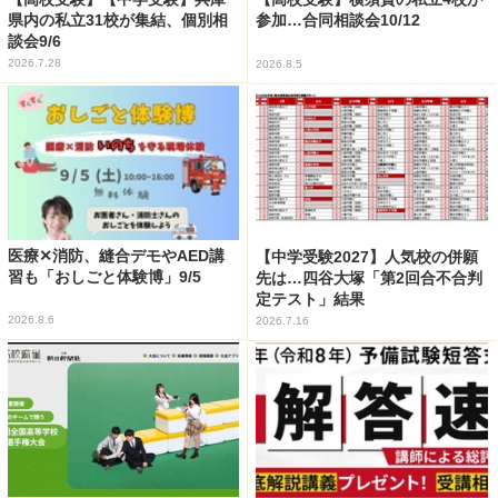
県内の私立31校が集結、個別相
参加…合同相談会10/12
談会9/6
2026.7.28
2026.8.5
医療✕消防、縫合デモやAED講
【中学受験2027】人気校の併願
習も「おしごと体験博」9/5
先は…四谷大塚「第2回合不合判
定テスト」結果
2026.8.6
2026.7.16