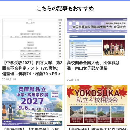
こちらの記事もおすすめ
【中学受験2027】四谷大塚、第2
高校囲碁全国大会、団体戦は
回合不合判定テスト（7/5実施）
灘・南山女子部が優勝
偏差値…筑駒74・桜蔭70＜PR＞
2026.7.10
2026.8.5
【高校受験】【中学受験】兵庫
【高校受験】横須賀の私立4校が