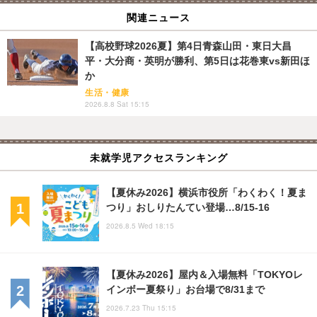
関連ニュース
【高校野球2026夏】第4日青森山田・東日大昌
平・大分商・英明が勝利、第5日は花巻東vs新田ほ
か
生活・健康
2026.8.8 Sat 15:15
未就学児アクセスランキング
【夏休み2026】横浜市役所「わくわく！夏ま
つり」おしりたんてい登場…8/15-16
2026.8.5 Wed 18:15
【夏休み2026】屋内＆入場無料「TOKYOレ
インボー夏祭り」お台場で8/31まで
2026.7.23 Thu 15:15