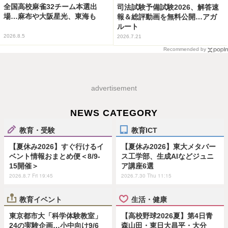
全国高校麻雀32チーム本選出
司法試験予備試験2026、解答速
場…麻布や大阪星光、東海も
報＆総評動画を無料公開…アガ
ルート
2026.8.5
2026.7.21
Recommended by
advertisement
NEWS CATEGORY
教育・受験
教育ICT
【夏休み2026】すぐ行けるイ
【夏休み2026】東大メタバー
ベント情報おまとめ便＜8/9-
ス工学部、生成AIなどジュニ
15開催＞
ア講座6選
2026.8.7 Fri 19:45
2026.7.30 Thu 11:15
教育イベント
生活・健康
東京都市大「科学体験教室」
【高校野球2026夏】第4日青
24の実験企画…小中向け9/6
森山田・東日大昌平・大分