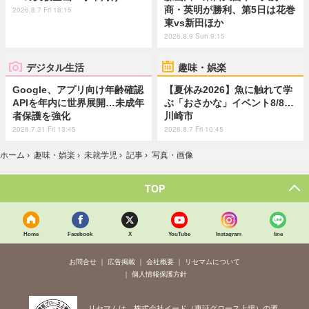
商・英明が勝利、第5日は花巻
2026.8.7 Fri 18:15
東vs新田ほか
2026.8.9 Sun 9:15
デジタル生活
趣味・娯楽
Google、アプリ向け年齢確認
【夏休み2026】魚に触れて学
APIを年内に世界展開…未成年
ぶ「おさかな」イベント8/8…
者保護を強化
川崎市
2026.7.31 Fri 13:45
2026.8.7 Fri 10:45
ホーム
›
趣味・娯楽
›
未就学児
›
記事
›
写真・画像
TOP
Home
Facebook
X
YouTube
Instagram
line
お問合せ
広告掲載
会社概要
リセマムについて
個人情報保護方針
リセマムは、株式会社イード（東証グロース上場）の運