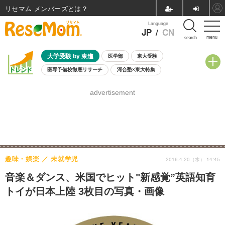
リセマム メンバーズ
Language
JP
/
CN
menu
search
大学受験 by 東進
医学部
東大受験
医専予備校徹底リサーチ
河合塾×東大特集
親子で考える大学選び
高校受験
中学受験
小学校受験
advertisement
共通テスト
夏休み
8月開催学校説明会・相談会
8月開催イベント・WS
全国公立高校 過去問
人気記事
自由研究教材（小学生向け）
自由研究教材（中学生向け）
ランキング
趣味・娯楽
未就学児
2016.4.20（水） 14:45
音楽＆ダンス、米国でヒット"新感覚”英語知育
トイが日本上陸 3枚目の写真・画像