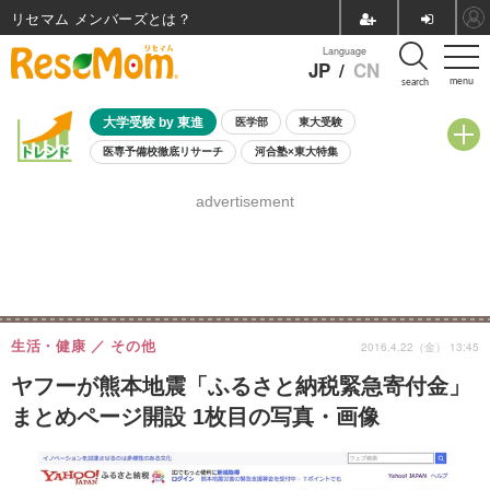
リセマム メンバーズ
Language
JP
/
CN
menu
search
大学受験 by 東進
医学部
東大受験
医専予備校徹底リサーチ
河合塾×東大特集
親子で考える大学選び
高校受験
中学受験
小学校受験
advertisement
共通テスト
夏休み
8月開催学校説明会・相談会
8月開催イベント・WS
全国公立高校 過去問
人気記事
自由研究教材（小学生向け）
自由研究教材（中学生向け）
ランキング
生活・健康
その他
2016.4.22（金） 13:45
ヤフーが熊本地震「ふるさと納税緊急寄付金」
まとめページ開設 1枚目の写真・画像