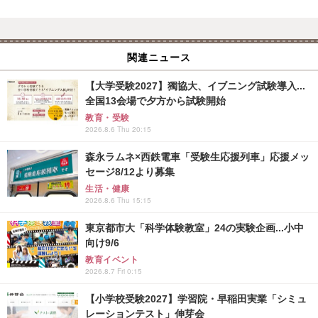
関連ニュース
【大学受験2027】獨協大、イブニング試験導入...
全国13会場で夕方から試験開始
教育・受験
2026.8.6 Thu 20:15
森永ラムネ×西鉄電車「受験生応援列車」応援メッ
セージ8/12より募集
生活・健康
2026.8.6 Thu 15:15
東京都市大「科学体験教室」24の実験企画...小中
向け9/6
教育イベント
2026.8.7 Fri 0:15
【小学校受験2027】学習院・早稲田実業「シミュ
レーションテスト」伸芽会