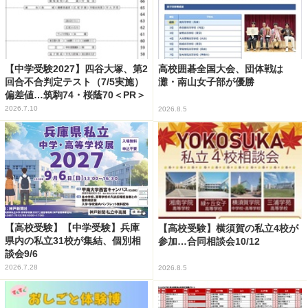
【中学受験2027】四谷大塚、第2
高校囲碁全国大会、団体戦は
回合不合判定テスト（7/5実施）
灘・南山女子部が優勝
偏差値…筑駒74・桜蔭70＜PR＞
2026.7.10
2026.8.5
【高校受験】【中学受験】兵庫
【高校受験】横須賀の私立4校が
県内の私立31校が集結、個別相
参加…合同相談会10/12
談会9/6
2026.7.28
2026.8.5