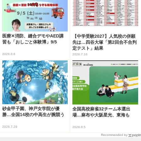
医療✕消防、縫合デモやAED講
【中学受験2027】人気校の併願
習も「おしごと体験博」9/5
先は…四谷大塚「第2回合不合判
定テスト」結果
2026.8.6
2026.7.16
砂金甲子園、神戸女学院が優
全国高校麻雀32チーム本選出
勝…全国14校の中高生が腕競う
場…麻布や大阪星光、東海も
2026.7.29
2026.8.5
Recommended by