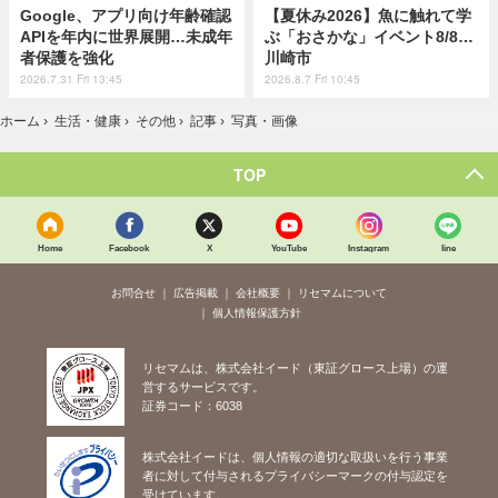
Google、アプリ向け年齢確認
【夏休み2026】魚に触れて学
APIを年内に世界展開…未成年
ぶ「おさかな」イベント8/8…
者保護を強化
川崎市
2026.7.31 Fri 13:45
2026.8.7 Fri 10:45
ホーム
›
生活・健康
›
その他
›
記事
›
写真・画像
TOP
Home
Facebook
X
YouTube
Instagram
line
お問合せ
広告掲載
会社概要
リセマムについて
個人情報保護方針
リセマムは、株式会社イード（東証グロース上場）の運
営するサービスです。
証券コード：6038
株式会社イードは、個人情報の適切な取扱いを行う事業
者に対して付与されるプライバシーマークの付与認定を
受けています。