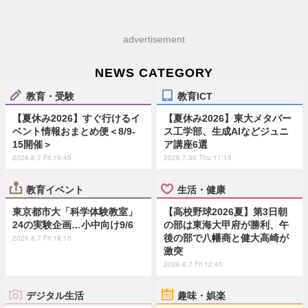
advertisement
NEWS CATEGORY
教育・受験
教育ICT
【夏休み2026】すぐ行けるイ
【夏休み2026】東大メタバー
ベント情報おまとめ便＜8/9-
ス工学部、生成AIなどジュニ
15開催＞
ア講座6選
2026.8.7 Fri 19:45
2026.7.30 Thu 11:15
教育イベント
生活・健康
東京都市大「科学体験教室」
【高校野球2026夏】第3日朝
24の実験企画…小中向け9/6
の部は東海大甲府が勝利、午
後の部で八幡商と健大高崎が
2026.8.7 Fri 18:15
激突
2026.8.7 Fri 12:45
デジタル生活
趣味・娯楽