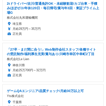
2tドライバー/吉川/普通免許OK・未経験歓迎/カゴ台車・手積
みほぼゼロ/年休120日・毎日帰宅/賞与年3回・東証プライム上
場G
株式会社丸和運輸機関
埼玉県
月給29万円～35万円
正社員
「27卒・まだ間に合う!」Web制作会社スタッフ/各種サイト
の受託制作/福利厚生充実/賞与あり/川崎市幸区中幸町2丁目
株式会社Le Lien
神奈川県
月給25万700円～32万円
正社員
ゲームQAエンジニア/品質チェック/月給30万以上可
Yts株式会社
千葉県