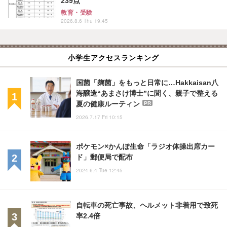
239点
教育・受験
2026.8.6 Thu 19:45
小学生アクセスランキング
国菌「麹菌」をもっと日常に…Hakkaisan八
海醸造“あまさけ博士”に聞く、親子で整える
夏の健康ルーティン
PR
2026.7.17 Fri 10:15
ポケモン×かんぽ生命「ラジオ体操出席カー
ド」郵便局で配布
2024.6.4 Tue 12:45
自転車の死亡事故、ヘルメット非着用で致死
率2.4倍