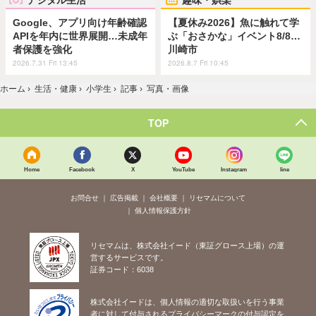
Google、アプリ向け年齢確認
【夏休み2026】魚に触れて学
APIを年内に世界展開…未成年
ぶ「おさかな」イベント8/8…
者保護を強化
川崎市
2026.7.31 Fri 13:45
2026.8.7 Fri 10:45
ホーム
›
生活・健康
›
小学生
›
記事
›
写真・画像
TOP
Home
Facebook
X
YouTube
Instagram
line
お問合せ
広告掲載
会社概要
リセマムについて
個人情報保護方針
リセマムは、株式会社イード（東証グロース上場）の運
営するサービスです。
証券コード：6038
株式会社イードは、個人情報の適切な取扱いを行う事業
者に対して付与されるプライバシーマークの付与認定を