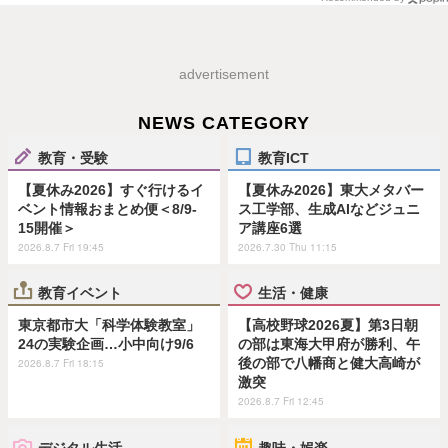
advertisement
NEWS CATEGORY
教育・受験
教育ICT
【夏休み2026】すぐ行けるイ
【夏休み2026】東大メタバー
ベント情報おまとめ便＜8/9-
ス工学部、生成AIなどジュニ
15開催＞
ア講座6選
2026.8.7 Fri 19:45
2026.7.30 Thu 11:15
教育イベント
生活・健康
東京都市大「科学体験教室」
【高校野球2026夏】第3日朝
24の実験企画…小中向け9/6
の部は東海大甲府が勝利、午
後の部で八幡商と健大高崎が
2026.8.7 Fri 18:15
激突
2026.8.7 Fri 12:45
デジタル生活
趣味・娯楽