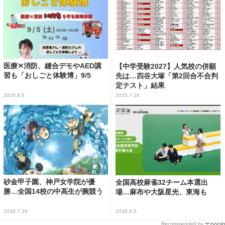
医療✕消防、縫合デモやAED講
【中学受験2027】人気校の併願
習も「おしごと体験博」9/5
先は…四谷大塚「第2回合不合判
定テスト」結果
2026.8.6
2026.7.16
砂金甲子園、神戸女学院が優
全国高校麻雀32チーム本選出
勝…全国14校の中高生が腕競う
場…麻布や大阪星光、東海も
2026.7.29
2026.8.5
Recommended by