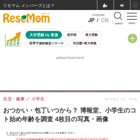
リセマム メンバーズ
Language
JP
/
CN
menu
search
大学受験 by 東進
医学部
東大受験
医専予備校徹底リサーチ
河合塾×東大特集
親子で考える大学選び
高校受験
中学受験
小学校受験
advertisement
共通テスト
夏休み
8月開催学校説明会・相談会
8月開催イベント・WS
全国公立高校 過去問
人気記事
自由研究教材（小学生向け）
自由研究教材（中学生向け）
ランキング
生活・健康
小学生
2016.9.5（月） 19:45
おつかい・包丁いつから？ 博報堂、小学生のコ
ト始め年齢を調査 4枚目の写真・画像