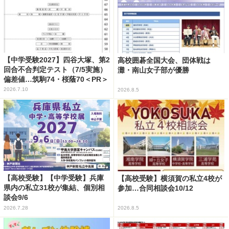
【中学受験2027】四谷大塚、第2
高校囲碁全国大会、団体戦は
回合不合判定テスト（7/5実施）
灘・南山女子部が優勝
偏差値…筑駒74・桜蔭70＜PR＞
2026.7.10
2026.8.5
【高校受験】【中学受験】兵庫
【高校受験】横須賀の私立4校が
県内の私立31校が集結、個別相
参加…合同相談会10/12
談会9/6
2026.7.28
2026.8.5