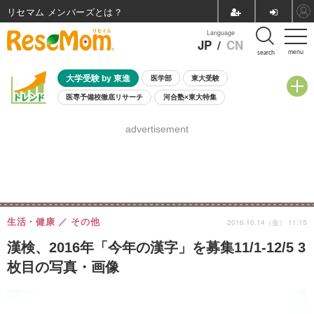
リセマム メンバーズ
Language
JP
/
CN
menu
search
大学受験 by 東進
医学部
東大受験
医専予備校徹底リサーチ
河合塾×東大特集
親子で考える大学選び
高校受験
中学受験
小学校受験
advertisement
共通テスト
夏休み
8月開催学校説明会・相談会
8月開催イベント・WS
全国公立高校 過去問
人気記事
自由研究教材（小学生向け）
自由研究教材（中学生向け）
ランキング
生活・健康
その他
2016.10.14（金） 11:15
漢検、2016年「今年の漢字」を募集11/1-12/5 3
枚目の写真・画像