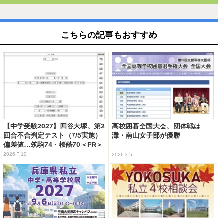
こちらの記事もおすすめ
【中学受験2027】四谷大塚、第2
高校囲碁全国大会、団体戦は
回合不合判定テスト（7/5実施）
灘・南山女子部が優勝
偏差値…筑駒74・桜蔭70＜PR＞
2026.7.10
2026.8.5