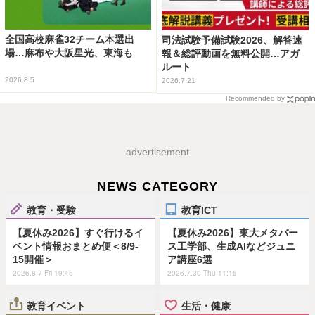
全国高校麻雀32チーム本選出
司法試験予備試験2026、解答速
場…麻布や大阪星光、東海も
報＆総評動画を無料公開…アガ
ルート
2026.8.5
2026.7.21
Recommended by
advertisement
NEWS CATEGORY
教育・受験
教育ICT
【夏休み2026】すぐ行けるイ
【夏休み2026】東大メタバー
ベント情報おまとめ便＜8/9-
ス工学部、生成AIなどジュニ
15開催＞
ア講座6選
2026.8.7 Fri 19:45
2026.7.30 Thu 11:15
教育イベント
生活・健康