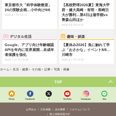
東京都市大「科学体験教室」
【高校野球2026夏】東海大甲
24の実験企画…小中向け9/6
府・健大高崎・有明・長崎日
大が勝利…第4日は遊学館vs
2026.8.7 Fri 18:15
青森山田ほか
2026.8.8 Sat 9:52
デジタル生活
趣味・娯楽
Google、アプリ向け年齢確認
【夏休み2026】魚に触れて学
APIを年内に世界展開…未成年
ぶ「おさかな」イベント8/8…
者保護を強化
川崎市
2026.7.31 Fri 13:45
2026.8.7 Fri 10:45
ホーム
›
生活・健康
›
その他
›
記事
›
写真・画像
TOP
Home
Facebook
X
YouTube
Instagram
line
お問合せ
広告掲載
会社概要
リセマムについて
個人情報保護方針