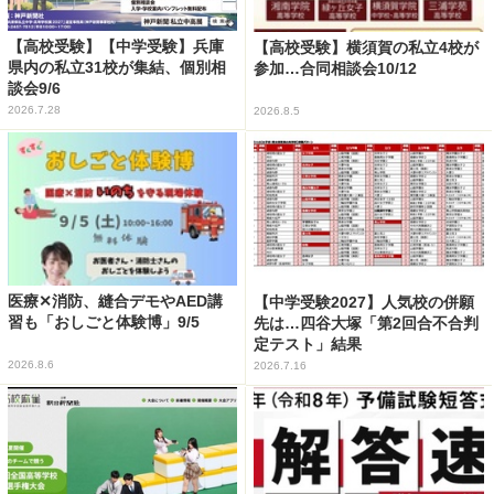
【高校受験】【中学受験】兵庫
【高校受験】横須賀の私立4校が
県内の私立31校が集結、個別相
参加…合同相談会10/12
談会9/6
2026.7.28
2026.8.5
医療✕消防、縫合デモやAED講
【中学受験2027】人気校の併願
習も「おしごと体験博」9/5
先は…四谷大塚「第2回合不合判
定テスト」結果
2026.8.6
2026.7.16