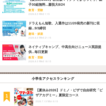
子30組無料...嘉悦大8/24
教育・受験
2026.8.5 Wed 1:15
ドラえもん短歌、入選作は11/20発売の新刊に収
録...9/3締切
趣味・娯楽
2026.8.5 Wed 21:15
ネイティブキャンプ、中高生向けニュース英語提
供...毎日更新
教育・受験
2026.8.5 Wed 18:15
小学生アクセスランキング
【夏休み2026】ドミノ・ピザで自由研究「ピ
ザアカデミー」夏限定コース
2026.7.13 Mon 9:15