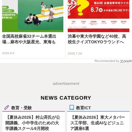
全国高校麻雀32チーム本選出
渋幕や東大寺学園など40校、高
場…麻布や大阪星光、東海も
校生クイズTOKYOラウンドへ
2026.8.5
2026.7.29
Recommended by
advertisement
NEWS CATEGORY
教育・受験
教育ICT
【夏休み2026】村山斉氏が公
【夏休み2026】東大メタバー
開講義、小中学生のための大
ス工学部、生成AIなどジュニ
学講義スクール9月開校
ア講座6選