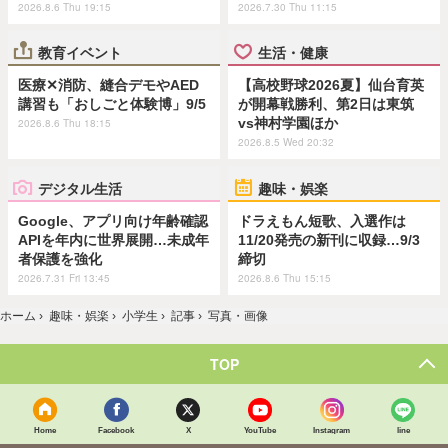
2026.8.6 Thu 19:15
2026.7.30 Thu 11:15
教育イベント
生活・健康
医療✕消防、縫合デモやAED
【高校野球2026夏】仙台育英
講習も「おしごと体験博」9/5
が開幕戦勝利、第2日は東筑
vs神村学園ほか
2026.8.6 Thu 18:15
2026.8.5 Wed 20:32
デジタル生活
趣味・娯楽
Google、アプリ向け年齢確認
ドラえもん短歌、入選作は
APIを年内に世界展開…未成年
11/20発売の新刊に収録…9/3
者保護を強化
締切
2026.7.31 Fri 13:45
2026.8.6 Thu 15:15
ホーム
›
趣味・娯楽
›
小学生
›
記事
›
写真・画像
TOP
Home
Facebook
X
YouTube
Instagram
line