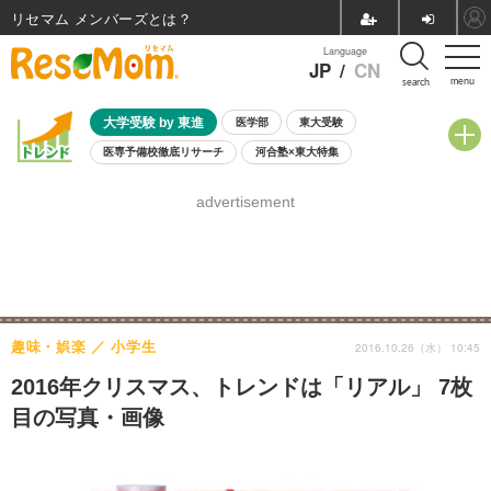
リセマム メンバーズ
Language
JP
/
CN
menu
search
大学受験 by 東進
医学部
東大受験
医専予備校徹底リサーチ
河合塾×東大特集
親子で考える大学選び
高校受験
中学受験
小学校受験
advertisement
共通テスト
夏休み
8月開催学校説明会・相談会
8月開催イベント・WS
全国公立高校 過去問
人気記事
自由研究教材（小学生向け）
自由研究教材（中学生向け）
ランキング
趣味・娯楽
小学生
2016.10.26（水） 10:45
2016年クリスマス、トレンドは「リアル」 7枚
目の写真・画像