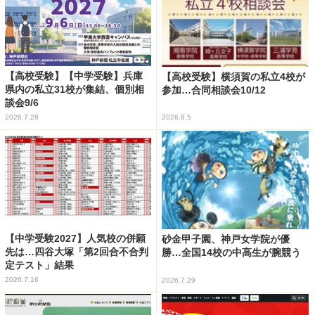
【高校受験】【中学受験】兵庫
【高校受験】横須賀の私立4校が
県内の私立31校が集結、個別相
参加…合同相談会10/12
談会9/6
2026.7.28
2026.8.5
【中学受験2027】人気校の併願
砂金甲子園、神戸女学院が優
先は…四谷大塚「第2回合不合判
勝…全国14校の中高生が腕競う
定テスト」結果
2026.7.16
2026.7.29