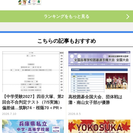
ランキングをもっと見る
こちらの記事もおすすめ
【中学受験2027】四谷大塚、第2
高校囲碁全国大会、団体戦は
回合不合判定テスト（7/5実施）
灘・南山女子部が優勝
偏差値…筑駒74・桜蔭70＜PR＞
2026.7.10
2026.8.5