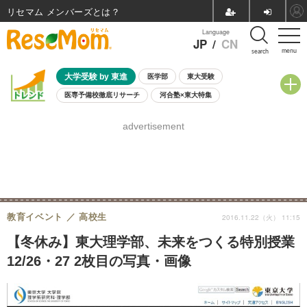
リセマム メンバーズ
Language
JP
/
CN
menu
search
大学受験 by 東進
医学部
東大受験
医専予備校徹底リサーチ
河合塾×東大特集
親子で考える大学選び
高校受験
中学受験
小学校受験
advertisement
共通テスト
夏休み
8月開催学校説明会・相談会
8月開催イベント・WS
全国公立高校 過去問
人気記事
自由研究教材（小学生向け）
自由研究教材（中学生向け）
ランキング
教育イベント
高校生
2016.11.22（火） 11:15
【冬休み】東大理学部、未来をつくる特別授業
12/26・27 2枚目の写真・画像