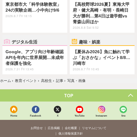
東京都市大「科学体験教室」
【高校野球2026夏】東海大甲
24の実験企画…小中向け9/6
府・健大高崎・有明・長崎日
大が勝利…第4日は遊学館vs
2026.8.7 Fri 18:15
青森山田ほか
2026.8.8 Sat 9:52
デジタル生活
趣味・娯楽
Google、アプリ向け年齢確認
【夏休み2026】魚に触れて学
APIを年内に世界展開…未成年
ぶ「おさかな」イベント8/8…
者保護を強化
川崎市
2026.7.31 Fri 13:45
2026.8.7 Fri 10:45
ホーム
›
教育イベント
›
高校生
›
記事
›
写真・画像
TOP
Home
Facebook
X
YouTube
Instagram
line
お問合せ
広告掲載
会社概要
リセマムについて
個人情報保護方針