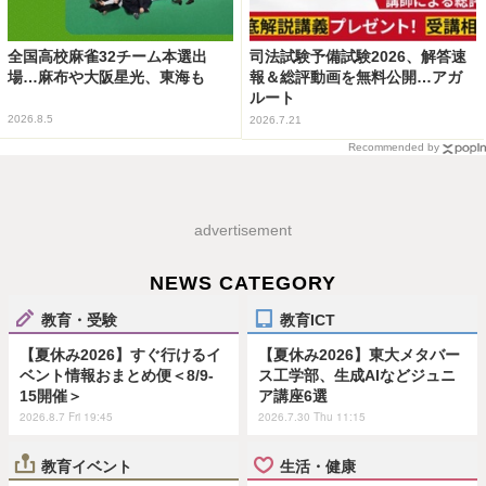
全国高校麻雀32チーム本選出
司法試験予備試験2026、解答速
場…麻布や大阪星光、東海も
報＆総評動画を無料公開…アガ
ルート
2026.8.5
2026.7.21
Recommended by
advertisement
NEWS CATEGORY
教育・受験
教育ICT
【夏休み2026】すぐ行けるイ
【夏休み2026】東大メタバー
ベント情報おまとめ便＜8/9-
ス工学部、生成AIなどジュニ
15開催＞
ア講座6選
2026.8.7 Fri 19:45
2026.7.30 Thu 11:15
教育イベント
生活・健康