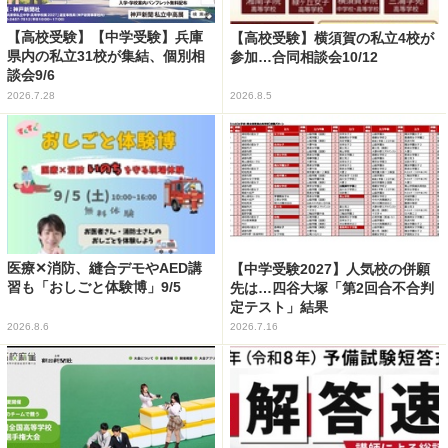
【高校受験】【中学受験】兵庫
【高校受験】横須賀の私立4校が
県内の私立31校が集結、個別相
参加…合同相談会10/12
談会9/6
2026.7.28
2026.8.5
医療✕消防、縫合デモやAED講
【中学受験2027】人気校の併願
習も「おしごと体験博」9/5
先は…四谷大塚「第2回合不合判
定テスト」結果
2026.8.6
2026.7.16