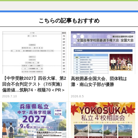
こちらの記事もおすすめ
【中学受験2027】四谷大塚、第2
高校囲碁全国大会、団体戦は
回合不合判定テスト（7/5実施）
灘・南山女子部が優勝
偏差値…筑駒74・桜蔭70＜PR＞
2026.7.10
2026.8.5