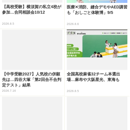
【高校受験】横須賀の私立4校が
医療✕消防、縫合デモやAED講習
参加…合同相談会10/12
も「おしごと体験博」9/5
2026.8.5
2026.8.6
【中学受験2027】人気校の併願
全国高校麻雀32チーム本選出
先は…四谷大塚「第2回合不合判
場…麻布や大阪星光、東海も
定テスト」結果
2026.7.16
2026.8.5