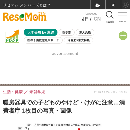
リセマム メンバーズ
Language
JP
/
CN
menu
search
大学受験 by 東進
医学部
東大受験
医専予備校徹底リサーチ
河合塾×東大特集
親子で考える大学選び
高校受験
中学受験
小学校受験
advertisement
共通テスト
夏休み
8月開催学校説明会・相談会
8月開催イベント・WS
全国公立高校 過去問
人気記事
自由研究教材（小学生向け）
自由研究教材（中学生向け）
ランキング
生活・健康
未就学児
2016.11.24（木） 13:15
暖房器具での子どものやけど・けがに注意…消
費者庁 1枚目の写真・画像