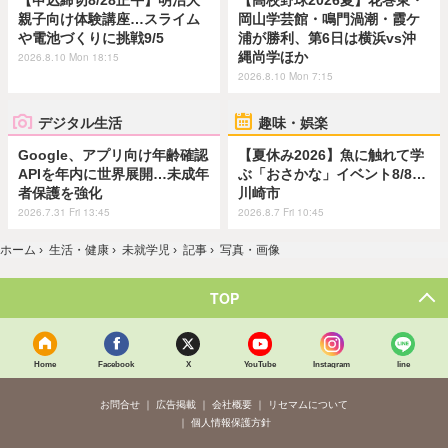
【申込締切8/28正午】明治大
【高校野球2026夏】花巻東・
親子向け体験講座…スライム
岡山学芸館・鳴門渦潮・霞ケ
や電池づくりに挑戦9/5
浦が勝利、第6日は横浜vs沖
縄尚学ほか
2026.8.10 Mon 18:15
2026.8.10 Mon 7:15
デジタル生活
趣味・娯楽
Google、アプリ向け年齢確認
【夏休み2026】魚に触れて学
APIを年内に世界展開…未成年
ぶ「おさかな」イベント8/8…
者保護を強化
川崎市
2026.7.31 Fri 13:45
2026.8.7 Fri 10:45
ホーム
›
生活・健康
›
未就学児
›
記事
›
写真・画像
TOP
Home
Facebook
X
YouTube
Instagram
line
お問合せ
広告掲載
会社概要
リセマムについて
個人情報保護方針