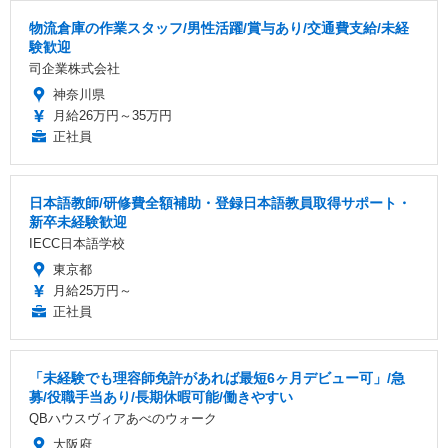
物流倉庫の作業スタッフ/男性活躍/賞与あり/交通費支給/未経
験歓迎
司企業株式会社
神奈川県
月給26万円～35万円
正社員
日本語教師/研修費全額補助・登録日本語教員取得サポート・
新卒未経験歓迎
IECC日本語学校
東京都
月給25万円～
正社員
「未経験でも理容師免許があれば最短6ヶ月デビュー可」/急
募/役職手当あり/長期休暇可能/働きやすい
QBハウスヴィアあべのウォーク
大阪府