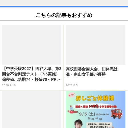
こちらの記事もおすすめ
【中学受験2027】四谷大塚、第2
高校囲碁全国大会、団体戦は
回合不合判定テスト（7/5実施）
灘・南山女子部が優勝
偏差値…筑駒74・桜蔭70＜PR＞
2026.7.10
2026.8.5