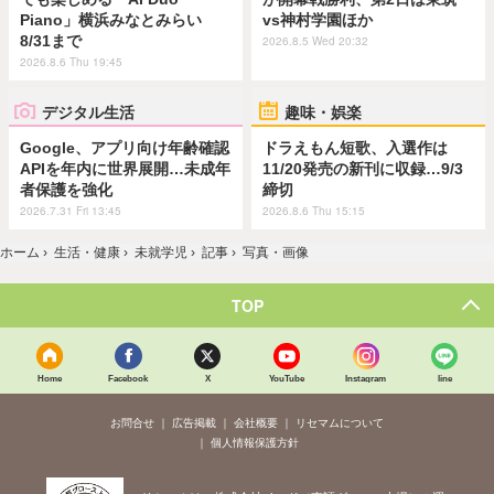
Piano」横浜みなとみらい
vs神村学園ほか
8/31まで
2026.8.5 Wed 20:32
2026.8.6 Thu 19:45
デジタル生活
趣味・娯楽
Google、アプリ向け年齢確認
ドラえもん短歌、入選作は
APIを年内に世界展開…未成年
11/20発売の新刊に収録…9/3
者保護を強化
締切
2026.7.31 Fri 13:45
2026.8.6 Thu 15:15
ホーム
›
生活・健康
›
未就学児
›
記事
›
写真・画像
TOP
Home
Facebook
X
YouTube
Instagram
line
お問合せ
広告掲載
会社概要
リセマムについて
個人情報保護方針