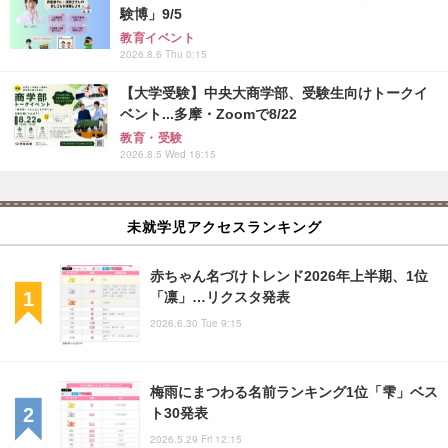
験博」9/5
教育イベント
2026.8.6 Thu 0:15
【大学受験】中央大商学部、受験生向けトークイ
ベント...多摩・Zoomで8/22
教育・受験
2026.8.5 Wed 16:15
未就学児アクセスランキング
赤ちゃん名づけトレンド2026年上半期、1位
「凛」…リクスタ発表
2026.6.30 Tue 9:15
梅雨にまつわる名前ランキング1位「雫」ベス
ト30発表
2026.5.29 Fri 12:15