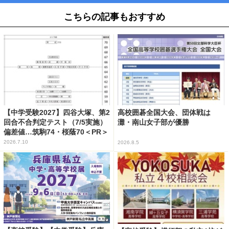
こちらの記事もおすすめ
【中学受験2027】四谷大塚、第2
高校囲碁全国大会、団体戦は
回合不合判定テスト（7/5実施）
灘・南山女子部が優勝
偏差値…筑駒74・桜蔭70＜PR＞
2026.7.10
2026.8.5