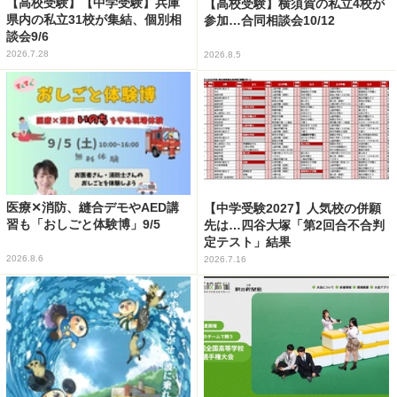
【高校受験】【中学受験】兵庫
【高校受験】横須賀の私立4校が
県内の私立31校が集結、個別相
参加…合同相談会10/12
談会9/6
2026.7.28
2026.8.5
医療✕消防、縫合デモやAED講
【中学受験2027】人気校の併願
習も「おしごと体験博」9/5
先は…四谷大塚「第2回合不合判
定テスト」結果
2026.8.6
2026.7.16