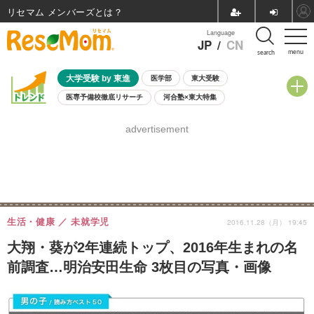
リセマム メンバーズ
Language
JP
/
CN
menu
search
大学受験 by 東進
医学部
東大受験
医専予備校徹底リサーチ
河合塾×東大特集
親子で考える大学選び
高校受験
中学受験
小学校受験
advertisement
共通テスト
夏休み
8月開催学校説明会・相談会
8月開催イベント・WS
全国公立高校 過去問
人気記事
自由研究教材（小学生向け）
自由研究教材（中学生向け）
ランキング
生活・健康
未就学児
2016.11.28（月） 19:45
大翔・葵が2年連続トップ、2016年生まれの名
前調査…明治安田生命 3枚目の写真・画像