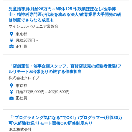
児童指導員/月給28万円～/年休125日/残業ほぼなし/医学博
士・精神科専門医が代表を務める法人/教育業界大手開発の研
修制度でさらなる成長も
マイシェルパジュニア常盤台
東京都
月給28万円～
正社員
「店舗運営・催事企画スタッフ」百貨店販売の経験者優遇!フ
ルリモート&出張ありの旅する催事担当
株式会社クレイブ
東京都
月給27万5,000円～40万9,500円
正社員
「“プログラミング気になる”でOK!」/プログラマー/月収30万
可/未経験歓迎/リモート面接OK/研修制度あり
BCC株式会社