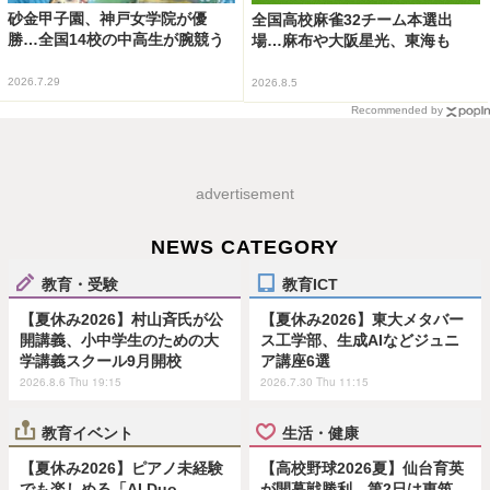
砂金甲子園、神戸女学院が優
全国高校麻雀32チーム本選出
勝…全国14校の中高生が腕競う
場…麻布や大阪星光、東海も
2026.7.29
2026.8.5
Recommended by
advertisement
NEWS CATEGORY
教育・受験
教育ICT
【夏休み2026】村山斉氏が公
【夏休み2026】東大メタバー
開講義、小中学生のための大
ス工学部、生成AIなどジュニ
学講義スクール9月開校
ア講座6選
2026.8.6 Thu 19:15
2026.7.30 Thu 11:15
教育イベント
生活・健康
【夏休み2026】ピアノ未経験
【高校野球2026夏】仙台育英
でも楽しめる「AI Duo
が開幕戦勝利、第2日は東筑