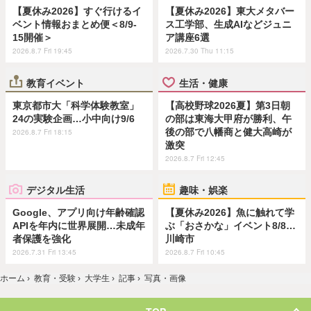
【夏休み2026】すぐ行けるイ
【夏休み2026】東大メタバー
ベント情報おまとめ便＜8/9-
ス工学部、生成AIなどジュニ
15開催＞
ア講座6選
2026.8.7 Fri 19:45
2026.7.30 Thu 11:15
教育イベント
生活・健康
東京都市大「科学体験教室」
【高校野球2026夏】第3日朝
24の実験企画…小中向け9/6
の部は東海大甲府が勝利、午
後の部で八幡商と健大高崎が
2026.8.7 Fri 18:15
激突
2026.8.7 Fri 12:45
デジタル生活
趣味・娯楽
Google、アプリ向け年齢確認
【夏休み2026】魚に触れて学
APIを年内に世界展開…未成年
ぶ「おさかな」イベント8/8…
者保護を強化
川崎市
2026.7.31 Fri 13:45
2026.8.7 Fri 10:45
ホーム
›
教育・受験
›
大学生
›
記事
›
写真・画像