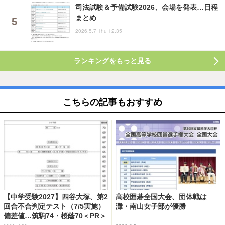
司法試験＆予備試験2026、会場を発表…日程
まとめ
2026.5.7 Thu 12:35
ランキングをもっと見る
こちらの記事もおすすめ
【中学受験2027】四谷大塚、第2
高校囲碁全国大会、団体戦は
回合不合判定テスト（7/5実施）
灘・南山女子部が優勝
偏差値…筑駒74・桜蔭70＜PR＞