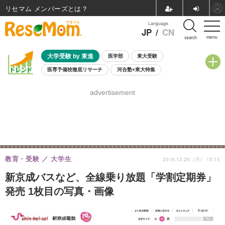
リセマム メンバーズ
Language
JP
/
CN
menu
search
大学受験 by 東進
医学部
東大受験
医専予備校徹底リサーチ
河合塾×東大特集
親子で考える大学選び
高校受験
中学受験
小学校受験
advertisement
共通テスト
夏休み
8月開催学校説明会・相談会
8月開催イベント・WS
全国公立高校 過去問
人気記事
自由研究教材（小学生向け）
自由研究教材（中学生向け）
ランキング
教育・受験
大学生
2016.12.26（月） 15:15
新京成バスなど、全線乗り放題「学割定期券」
発売 1枚目の写真・画像