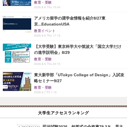
教育・受験
2026.8.6 Thu 15:45
アメリカ留学の奨学金情報を紹介8/27東
京...EducationUSA
教育イベント
2026.8.6 Thu 17:15
【大学受験】東京科学大や筑波大「国立大学だけ
の進学説明会」8/29
教育・受験
2026.8.6 Thu 23:15
東大新学部「UTokyo College of Design」入試攻
略セミナー9/27
教育・受験
2026.8.7 Fri 1:15
大学生アクセスランキング
司法試験2026、短答式の合格率79.3％…早大