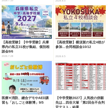
2026.7.10
2026.8.5
【高校受験】【中学受験】兵庫
【高校受験】横須賀の私立4校が
県内の私立31校が集結、個別相
参加…合同相談会10/12
談会9/6
2026.7.28
2026.8.5
医療✕消防、縫合デモやAED講
【中学受験2027】人気校の併願
習も「おしごと体験博」9/5
先は…四谷大塚「第2回合不合判
定テスト」結果