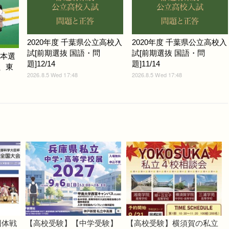
2020年度 千葉県公立高校入
2020年度 千葉県公立高校入
試[前期選抜 国語・問
試[前期選抜 国語・問
ム本選
題]12/14
題]11/14
光、東
2026.8.5 Wed 17:48
2026.8.5 Wed 17:48
団体戦
【高校受験】【中学受験】
【高校受験】横須賀の私立