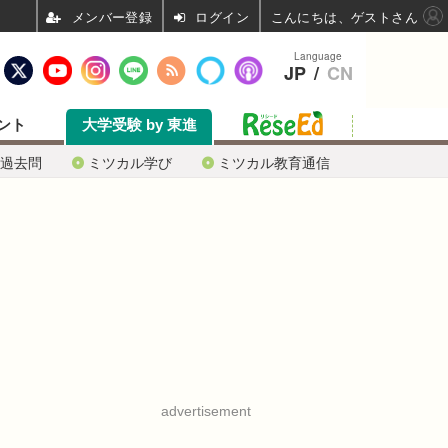
ログイン
こんにちは、ゲストさん
Language
JP
/
CN
ント
大学受験 by 東進
過去問
ミツカル学び
ミツカル教育通信
advertisement