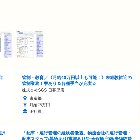
年
管制・教育／《月給40万円以上も可能！》未経験歓迎の
管制業務！寮あり＆各種手当が充実☆
株式会社SGS 日暮里店
東京都
月給25万円
正社員
選択
「配車・運行管理の経験者優遇」物流会社の運行管理・
配車スタッフ/昇給あり/賞与あり/社会保険完備/未経験歓