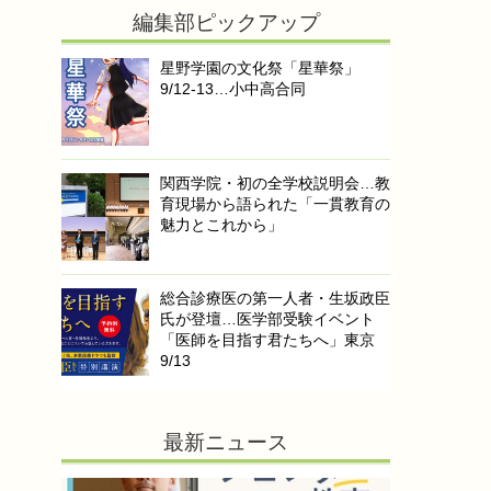
編集部ピックアップ
星野学園の文化祭「星華祭」
9/12-13…小中高合同
関西学院・初の全学校説明会…教
育現場から語られた「一貫教育の
魅力とこれから」
総合診療医の第一人者・生坂政臣
氏が登壇…医学部受験イベント
「医師を目指す君たちへ」東京
9/13
最新ニュース