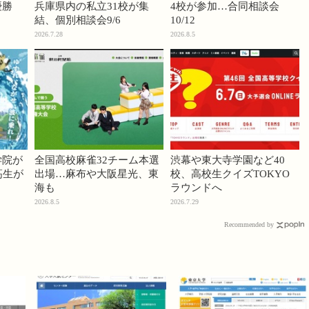
優勝
兵庫県内の私立31校が集
4校が参加…合同相談会
結、個別相談会9/6
10/12
2026.7.28
2026.8.5
学院が
全国高校麻雀32チーム本選
渋幕や東大寺学園など40
高生が
出場…麻布や大阪星光、東
校、高校生クイズTOKYO
海も
ラウンドへ
2026.8.5
2026.7.29
Recommended by