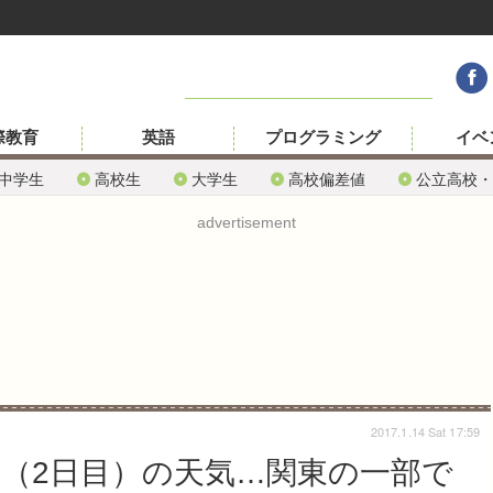
際教育
英語
プログラミング
イベ
中学生
高校生
大学生
高校偏差値
公立高校・
advertisement
2017.1.14 Sat 17:59
15（2日目）の天気…関東の一部で