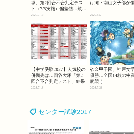
塚、第2回合不合判定テス
は灘・南山女子部が
ト（7/5実施）偏差値…筑駒
74・桜蔭70＜PR＞
2026.7.10
2026.8.5
【中学受験2027】人気校の
砂金甲子園、神戸女
併願先は…四谷大塚「第2
優勝…全国14校の中
回合不合判定テスト」結果
腕競う
2026.7.16
2026.7.29
センター試験2017