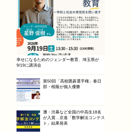
幸せになるためのジェンダー教育、埼玉県が
9/19に講演会
第50回「高校囲碁選手権」春日
部・桜蔭が個人優勝
灘・渋幕など全国の中高生18名
が入賞…京進「数学解法コンテス
ト」結果発表