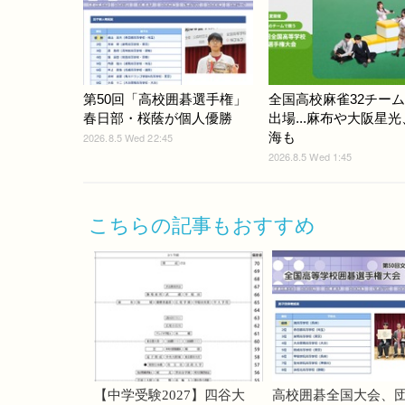
第50回「高校囲碁選手権」
全国高校麻雀32チー
春日部・桜蔭が個人優勝
出場...麻布や大阪星
海も
2026.8.5 Wed 22:45
2026.8.5 Wed 1:45
こちらの記事もおすすめ
【中学受験2027】四谷大
高校囲碁全国大会、