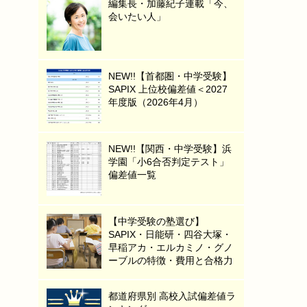
編集長・加藤紀子連載「今、
会いたい人」
NEW!!【首都圏・中学受験】
SAPIX 上位校偏差値＜2027
年度版（2026年4月）
NEW!!【関西・中学受験】浜
学園「小6合否判定テスト」
偏差値一覧
【中学受験の塾選び】
SAPIX・日能研・四谷大塚・
早稲アカ・エルカミノ・グノ
ーブルの特徴・費用と合格力
都道府県別 高校入試偏差値ラ