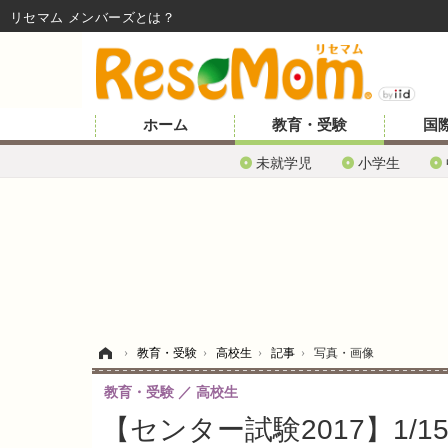
リセマム メンバーズ
ホーム
教育・受験
国
未就学児
小学生
ホーム
›
教育・受験
›
高校生
›
記事
›
写真・画像
教育・受験
高校生
【センター試験2017】1/