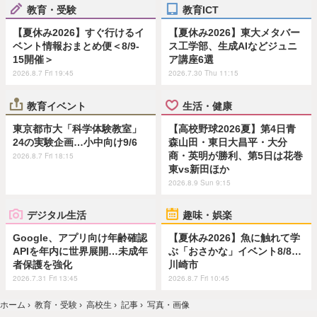
教育・受験
教育ICT
【夏休み2026】すぐ行けるイ
【夏休み2026】東大メタバー
ベント情報おまとめ便＜8/9-
ス工学部、生成AIなどジュニ
15開催＞
ア講座6選
2026.8.7 Fri 19:45
2026.7.30 Thu 11:15
教育イベント
生活・健康
東京都市大「科学体験教室」
【高校野球2026夏】第4日青
24の実験企画…小中向け9/6
森山田・東日大昌平・大分
商・英明が勝利、第5日は花巻
2026.8.7 Fri 18:15
東vs新田ほか
2026.8.9 Sun 9:15
デジタル生活
趣味・娯楽
Google、アプリ向け年齢確認
【夏休み2026】魚に触れて学
APIを年内に世界展開…未成年
ぶ「おさかな」イベント8/8…
者保護を強化
川崎市
2026.7.31 Fri 13:45
2026.8.7 Fri 10:45
ホーム
›
教育・受験
›
高校生
›
記事
›
写真・画像