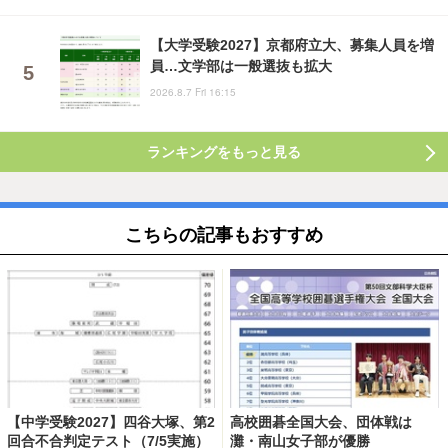
【大学受験2027】京都府立大、募集人員を増
員…文学部は一般選抜も拡大
2026.8.7 Fri 16:15
ランキングをもっと見る
こちらの記事もおすすめ
【中学受験2027】四谷大塚、第2
高校囲碁全国大会、団体戦は
回合不合判定テスト（7/5実施）
灘・南山女子部が優勝