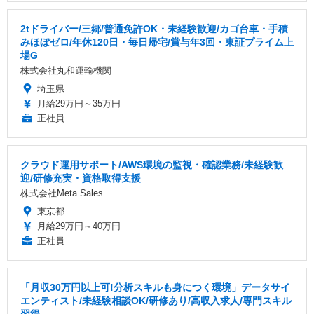
2tドライバー/三郷/普通免許OK・未経験歓迎/カゴ台車・手積
みほぼゼロ/年休120日・毎日帰宅/賞与年3回・東証プライム上
場G
株式会社丸和運輸機関
埼玉県
月給29万円～35万円
正社員
クラウド運用サポート/AWS環境の監視・確認業務/未経験歓
迎/研修充実・資格取得支援
株式会社Meta Sales
東京都
月給29万円～40万円
正社員
「月収30万円以上可!分析スキルも身につく環境」データサイ
エンティスト/未経験相談OK/研修あり/高収入求人/専門スキル
習得