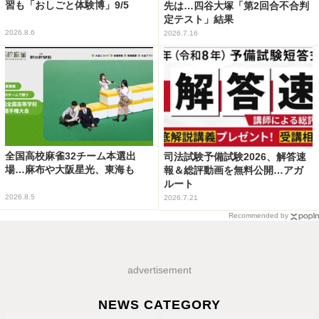
習も「おしごと体験博」9/5
先は…四谷大塚「第2回合不合判
定テスト」結果
2026.8.6
2026.7.16
全国高校麻雀32チーム本選出
司法試験予備試験2026、解答速
場…麻布や大阪星光、東海も
報＆総評動画を無料公開…アガ
ルート
2026.8.5
2026.7.21
Recommended by
advertisement
NEWS CATEGORY