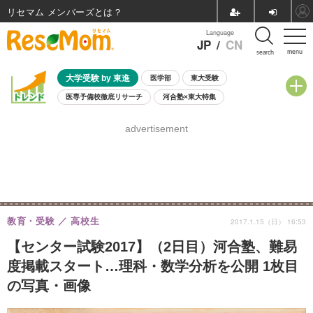
リセマム メンバーズ
Language
JP
/
CN
menu
search
大学受験 by 東進
医学部
東大受験
医専予備校徹底リサーチ
河合塾×東大特集
親子で考える大学選び
高校受験
中学受験
小学校受験
advertisement
共通テスト
夏休み
8月開催学校説明会・相談会
8月開催イベント・WS
全国公立高校 過去問
人気記事
自由研究教材（小学生向け）
自由研究教材（中学生向け）
ランキング
教育・受験
高校生
2017.1.15（日） 16:53
【センター試験2017】（2日目）河合塾、難易
度掲載スタート…理科・数学分析を公開 1枚目
の写真・画像