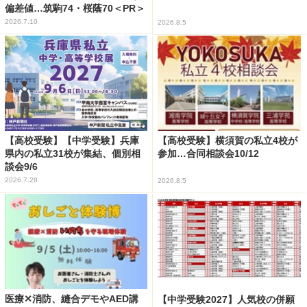
偏差値…筑駒74・桜蔭70＜PR＞
2026.7.10
2026.8.5
【高校受験】【中学受験】兵庫
【高校受験】横須賀の私立4校が
県内の私立31校が集結、個別相
参加…合同相談会10/12
談会9/6
2026.7.28
2026.8.5
医療✕消防、縫合デモやAED講
【中学受験2027】人気校の併願