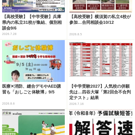
【高校受験】【中学受験】兵庫
【高校受験】横須賀の私立4校が
県内の私立31校が集結、個別相
参加…合同相談会10/12
談会9/6
2026.7.28
2026.8.5
医療✕消防、縫合デモやAED講
【中学受験2027】人気校の併願
習も「おしごと体験博」9/5
先は…四谷大塚「第2回合不合判
定テスト」結果
2026.8.6
2026.7.16