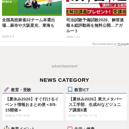
全国高校麻雀32チーム本選出
司法試験予備試験2026、解答速
場…麻布や大阪星光、東海も
報＆総評動画を無料公開…アガ
ルート
2026.8.5
2026.7.21
Recommended by
advertisement
NEWS CATEGORY
教育・受験
教育ICT
【夏休み2026】すぐ行けるイ
【夏休み2026】東大メタバー
ベント情報おまとめ便＜8/9-
ス工学部、生成AIなどジュニ
15開催＞
ア講座6選
2026.8.7 Fri 19:45
2026.7.30 Thu 11:15
教育イベント
生活・健康