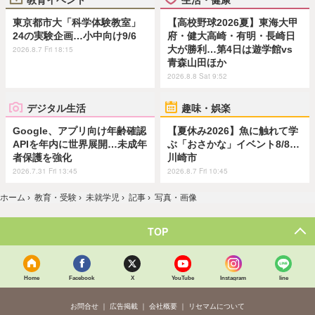
東京都市大「科学体験教室」
【高校野球2026夏】東海大甲
24の実験企画…小中向け9/6
府・健大高崎・有明・長崎日
大が勝利…第4日は遊学館vs
2026.8.7 Fri 18:15
青森山田ほか
2026.8.8 Sat 9:52
デジタル生活
趣味・娯楽
Google、アプリ向け年齢確認
【夏休み2026】魚に触れて学
APIを年内に世界展開…未成年
ぶ「おさかな」イベント8/8…
者保護を強化
川崎市
2026.7.31 Fri 13:45
2026.8.7 Fri 10:45
ホーム
›
教育・受験
›
未就学児
›
記事
›
写真・画像
TOP
Home
Facebook
X
YouTube
Instagram
line
お問合せ
広告掲載
会社概要
リセマムについて