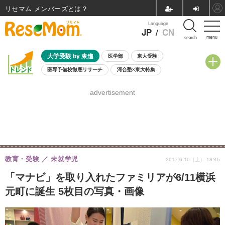
リセマム メンバーズ
Language
JP
/
CN
menu
search
大学受験 by 東進
医学部
東大受験
医専予備校徹底リサーチ
河合塾×東大特集
親子で考える大学選び
高校受験
中学受験
小学校受験
advertisement
共通テスト
夏休み
8月開催学校説明会・相談会
8月開催イベント・WS
全国公立高校 過去問
人気記事
自由研究教材（小学生向け）
自由研究教材（中学生向け）
ランキング
教育・受験
未就学児
2017.6.10（土） 18:45
「マナビ」を取り入れたファミリアが6/11横浜
元町に誕生 5枚目の写真・画像