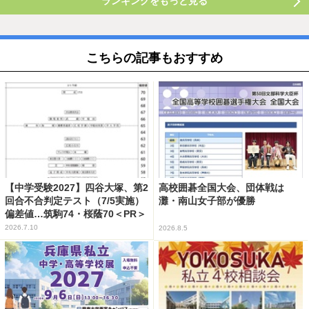
ランキングをもっと見る
こちらの記事もおすすめ
【中学受験2027】四谷大塚、第2
高校囲碁全国大会、団体戦は
回合不合判定テスト（7/5実施）
灘・南山女子部が優勝
偏差値…筑駒74・桜蔭70＜PR＞
2026.7.10
2026.8.5