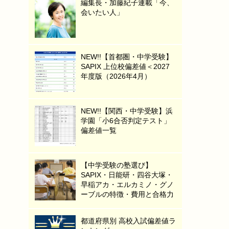
編集長・加藤紀子連載「今、
会いたい人」
NEW!!【首都圏・中学受験】
SAPIX 上位校偏差値＜2027
年度版（2026年4月）
NEW!!【関西・中学受験】浜
学園「小6合否判定テスト」
偏差値一覧
【中学受験の塾選び】
SAPIX・日能研・四谷大塚・
早稲アカ・エルカミノ・グノ
ーブルの特徴・費用と合格力
都道府県別 高校入試偏差値ラ