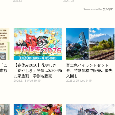
2026.8.5
2026.7.29
Recommended by
「こ
【春休み2026】花やしき
富士急ハイランドセット
市原
「春やしき」開催…3/20-4/5
券、特別価格で販売…優先
に家族割・学割も販売
入園も
2026.3.18 Wed 19:45
2026.2.25 Wed 9:45