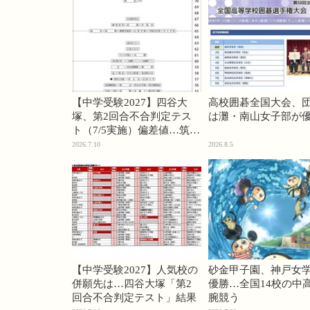
【中学受験2027】四谷大
高校囲碁全国大会、
塚、第2回合不合判定テス
は灘・南山女子部が
ト（7/5実施）偏差値…筑駒
74・桜蔭70＜PR＞
2026.7.10
2026.8.5
【中学受験2027】人気校の
砂金甲子園、神戸女
併願先は…四谷大塚「第2
優勝…全国14校の中
回合不合判定テスト」結果
腕競う