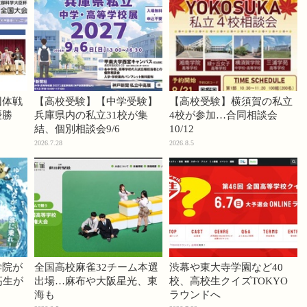
団体戦
【高校受験】【中学受験】
【高校受験】横須賀の私立
優勝
兵庫県内の私立31校が集
4校が参加…合同相談会
結、個別相談会9/6
10/12
2026.7.28
2026.8.5
学院が
全国高校麻雀32チーム本選
渋幕や東大寺学園など40
高生が
出場…麻布や大阪星光、東
校、高校生クイズTOKYO
海も
ラウンドへ