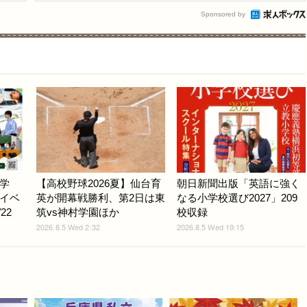
Sponsored by
学
【高校野球2026夏】仙台育
朝日新聞出版「英語に強く
イベ
英が開幕戦勝利、第2日は東
なる小学校選び2027」209
22
筑vs神村学園ほか
校収録
2026.8.5 Wed 2:32
2026.8.5 Wed 19:15