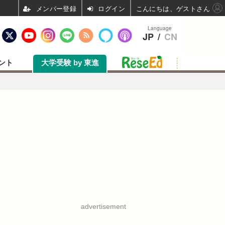
ログイン
こんにちは、ゲストさん
Language
JP
/
CN
ント
大学受験 by 東進
advertisement