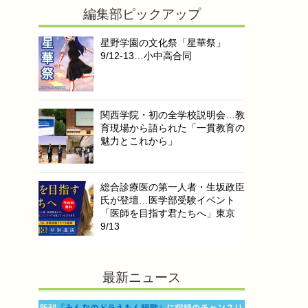
編集部ピックアップ
星野学園の文化祭「星華祭」
9/12-13…小中高合同
関西学院・初の全学校説明会…教
育現場から語られた「一貫教育の
魅力とこれから」
総合診療医の第一人者・生坂政臣
氏が登壇…医学部受験イベント
「医師を目指す君たちへ」東京
9/13
最新ニュース