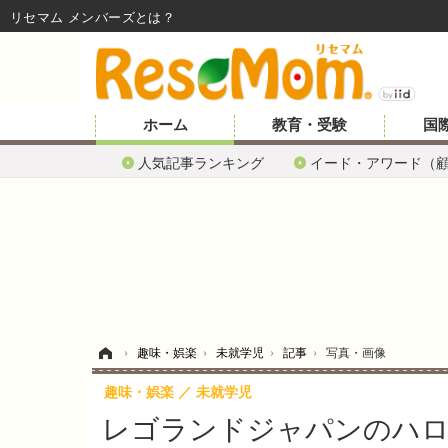
リセマム メンバーズ
ホーム
教育・受験
国
人気記事ランキング
イード・アワード（
ホーム
›
趣味・娯楽
›
未就学児
›
記事
›
写真・画像
趣味・娯楽
未就学児
レゴランドジャパンのハロ