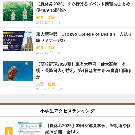
【夏休み2026】すぐ行けるイベント情報おまとめ
便<8/9-15開催>
教育・受験
2026.8.7 Fri 1:45
東大新学部「UTokyo College of Design」入試攻
略セミナー9/27
教育・受験
2026.8.7 Fri 1:15
【高校野球2026夏】東海大甲府・健大高崎・有
明・長崎日大が勝利...第4日は遊学館vs青森山田ほ
か
生活・健康
2026.8.7 Fri 15:52
小学生アクセスランキング
【夏休み2026】羽田空港見学会、管制塔や格
納庫公開…全14回