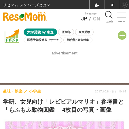
リセマム メンバーズ
Language
JP
/
CN
menu
search
大学受験 by 東進
医学部
東大受験
医専予備校徹底リサーチ
河合塾×東大特集
親子で考える大学選び
高校受験
中学受験
小学校受験
advertisement
共通テスト
夏休み
8月開催学校説明会・相談会
8月開催イベント・WS
全国公立高校 過去問
人気記事
自由研究教材（小学生向け）
自由研究教材（中学生向け）
ランキング
趣味・娯楽
小学生
2017.10.8（日） 10:15
学研、女児向け「レピピアルマリオ」参考書と
「もふもふ動物図鑑」 4枚目の写真・画像