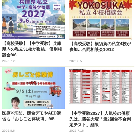
【高校受験】【中学受験】兵庫
【高校受験】横須賀の私立4校が
県内の私立31校が集結、個別相
参加…合同相談会10/12
談会9/6
2026.7.28
2026.8.5
医療✕消防、縫合デモやAED講
【中学受験2027】人気校の併願
習も「おしごと体験博」9/5
先は…四谷大塚「第2回合不合判
定テスト」結果
2026.8.6
2026.7.16