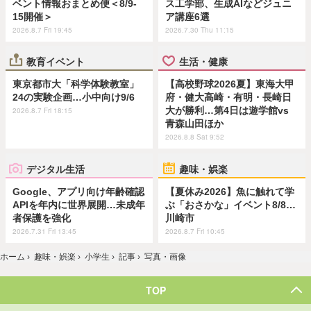
ベント情報おまとめ便＜8/9-
ス工学部、生成AIなどジュニ
15開催＞
ア講座6選
2026.8.7 Fri 19:45
2026.7.30 Thu 11:15
教育イベント
生活・健康
東京都市大「科学体験教室」
【高校野球2026夏】東海大甲
24の実験企画…小中向け9/6
府・健大高崎・有明・長崎日
大が勝利…第4日は遊学館vs
2026.8.7 Fri 18:15
青森山田ほか
2026.8.8 Sat 9:52
デジタル生活
趣味・娯楽
Google、アプリ向け年齢確認
【夏休み2026】魚に触れて学
APIを年内に世界展開…未成年
ぶ「おさかな」イベント8/8…
者保護を強化
川崎市
2026.7.31 Fri 13:45
2026.8.7 Fri 10:45
ホーム
›
趣味・娯楽
›
小学生
›
記事
›
写真・画像
TOP