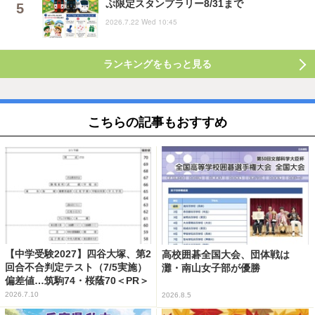
ぷ限定スタンプラリー8/31まで
2026.7.22 Wed 10:45
ランキングをもっと見る
こちらの記事もおすすめ
【中学受験2027】四谷大塚、第2
高校囲碁全国大会、団体戦は
回合不合判定テスト（7/5実施）
灘・南山女子部が優勝
偏差値…筑駒74・桜蔭70＜PR＞
2026.7.10
2026.8.5