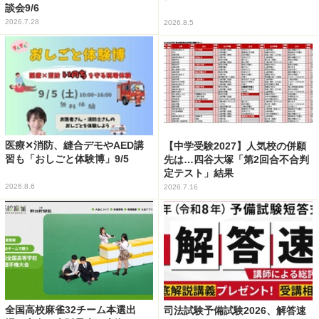
談会9/6
2026.7.28
2026.8.5
医療✕消防、縫合デモやAED講
【中学受験2027】人気校の併願
習も「おしごと体験博」9/5
先は…四谷大塚「第2回合不合判
定テスト」結果
2026.8.6
2026.7.16
全国高校麻雀32チーム本選出
司法試験予備試験2026、解答速