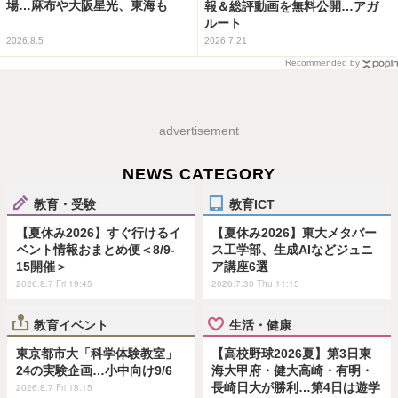
場…麻布や大阪星光、東海も
報＆総評動画を無料公開…アガ
ルート
2026.8.5
2026.7.21
Recommended by
advertisement
NEWS CATEGORY
教育・受験
教育ICT
【夏休み2026】すぐ行けるイ
【夏休み2026】東大メタバー
ベント情報おまとめ便＜8/9-
ス工学部、生成AIなどジュニ
15開催＞
ア講座6選
2026.8.7 Fri 19:45
2026.7.30 Thu 11:15
教育イベント
生活・健康
東京都市大「科学体験教室」
【高校野球2026夏】第3日東
24の実験企画…小中向け9/6
海大甲府・健大高崎・有明・
長崎日大が勝利…第4日は遊学
2026.8.7 Fri 18:15