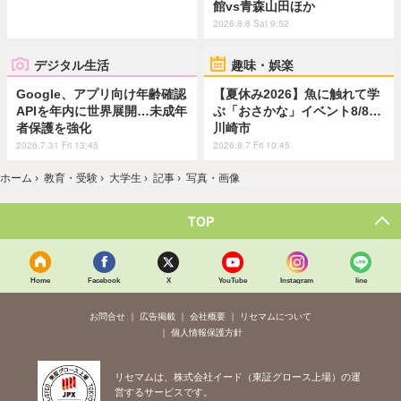
館vs青森山田ほか
2026.8.8 Sat 9:52
デジタル生活
趣味・娯楽
Google、アプリ向け年齢確認
【夏休み2026】魚に触れて学
APIを年内に世界展開…未成年
ぶ「おさかな」イベント8/8…
者保護を強化
川崎市
2026.7.31 Fri 13:45
2026.8.7 Fri 10:45
ホーム
›
教育・受験
›
大学生
›
記事
›
写真・画像
TOP
Home
Facebook
X
YouTube
Instagram
line
お問合せ
広告掲載
会社概要
リセマムについて
個人情報保護方針
リセマムは、株式会社イード（東証グロース上場）の運
営するサービスです。