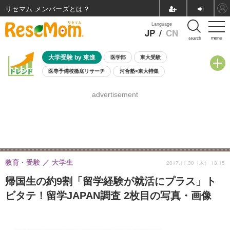
リセマム メンバーズ
Language
JP
/
CN
menu
search
大学受験 by 東進
医学部
東大受験
医専予備校徹底リサーチ
河合塾×東大特集
親子で考える大学選び
高校受験
中学受験
小学校受験
advertisement
共通テスト
夏休み
8月開催学校説明会・相談会
8月開催イベント・WS
全国公立高校 過去問
人気記事
自由研究教材（小学生向け）
自由研究教材（中学生向け）
ランキング
教育・受験
大学生
2017.11.30（木） 13:15
帰国生の約9割「留学経験が就活にプラス」ト
ビタテ！留学JAPAN調査 2枚目の写真・画像