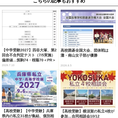
こちらの記事もおすすめ
【中学受験2027】四谷大塚、第2
高校囲碁全国大会、団体戦は
回合不合判定テスト（7/5実施）
灘・南山女子部が優勝
偏差値…筑駒74・桜蔭70＜PR＞
2026.7.10
2026.8.5
【高校受験】【中学受験】兵庫
【高校受験】横須賀の私立4校が
県内の私立31校が集結、個別相
参加…合同相談会10/12