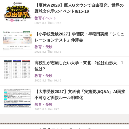
【夏休み2026】巨人Gタウンで自由研究、世界の
野球文化学ぶイベント8/15-16
教育イベント
2026.8.6 Thu 21:15
【小学校受験2027】学習院・早稲田実業「シミュ
レーションテスト」伸芽会
教育・受験
2026.8.6 Thu 18:15
高校生が志願したい大学・東北...2位は山形大、1
位は?
教育・受験
2026.8.6 Thu 16:15
【大学受験2027】文科省「実施要項Q&A」AI面接
不可など面接ルール明確化
教育・受験
2026.8.6 Thu 19:0