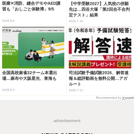
医療✕消防、縫合デモやAED講
【中学受験2027】人気校の併願
習も「おしごと体験博」9/5
先は…四谷大塚「第2回合不合判
定テスト」結果
2026.8.6
2026.7.16
全国高校麻雀32チーム本選出
司法試験予備試験2026、解答速
場…麻布や大阪星光、東海も
報＆総評動画を無料公開…アガ
ルート
2026.8.5
2026.7.21
Recommended by
advertisement