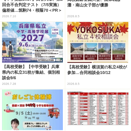
回合不合判定テスト（7/5実施）
灘・南山女子部が優勝
偏差値…筑駒74・桜蔭70＜PR＞
2026.7.10
2026.8.5
【高校受験】【中学受験】兵庫
【高校受験】横須賀の私立4校が
県内の私立31校が集結、個別相
参加…合同相談会10/12
談会9/6
2026.7.28
2026.8.5