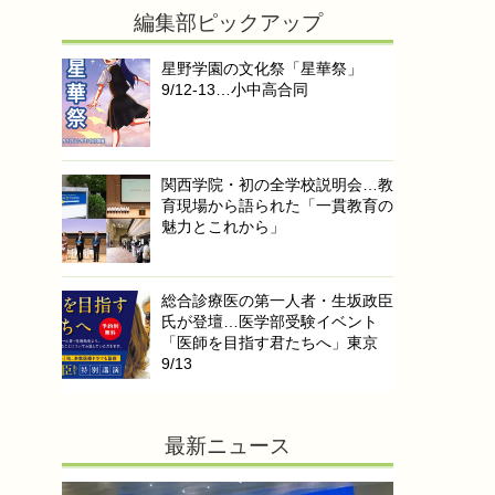
編集部ピックアップ
星野学園の文化祭「星華祭」
9/12-13…小中高合同
関西学院・初の全学校説明会…教
育現場から語られた「一貫教育の
魅力とこれから」
総合診療医の第一人者・生坂政臣
氏が登壇…医学部受験イベント
「医師を目指す君たちへ」東京
9/13
最新ニュース