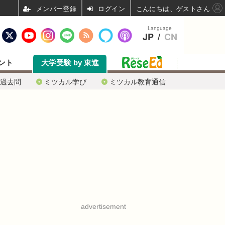
ログイン
こんにちは、ゲストさん
Language
JP
/
CN
ント
大学受験 by 東進
過去問
ミツカル学び
ミツカル教育通信
advertisement