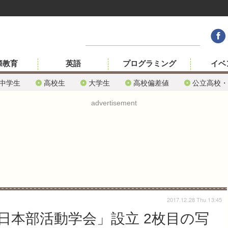
際教育
英語
プログラミング
イベ
中学生
高校生
大学生
高校偏差値
公立高校・
advertisement
2017.12.28 Thu 13:45
日本部活動学会」設立 2枚目の写