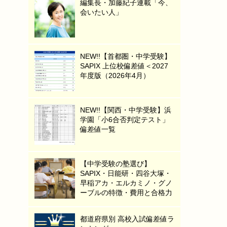
編集長・加藤紀子連載「今、
会いたい人」
NEW!!【首都圏・中学受験】
SAPIX 上位校偏差値＜2027
年度版（2026年4月）
NEW!!【関西・中学受験】浜
学園「小6合否判定テスト」
偏差値一覧
【中学受験の塾選び】
SAPIX・日能研・四谷大塚・
早稲アカ・エルカミノ・グノ
ーブルの特徴・費用と合格力
都道府県別 高校入試偏差値ラ