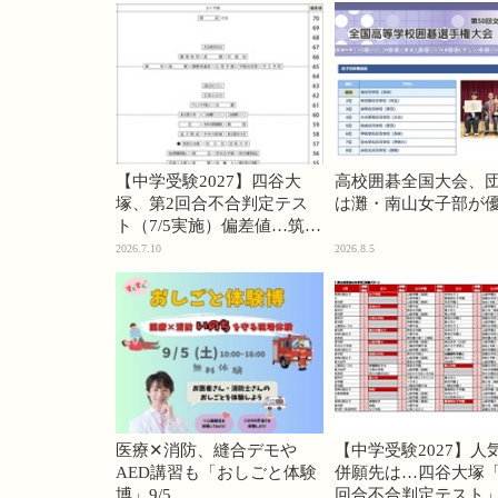
【中学受験2027】四谷大
高校囲碁全国大会、
塚、第2回合不合判定テス
は灘・南山女子部が
ト（7/5実施）偏差値…筑駒
74・桜蔭70＜PR＞
2026.7.10
2026.8.5
医療✕消防、縫合デモや
【中学受験2027】人
AED講習も「おしごと体験
併願先は…四谷大塚「
博」9/5
回合不合判定テスト