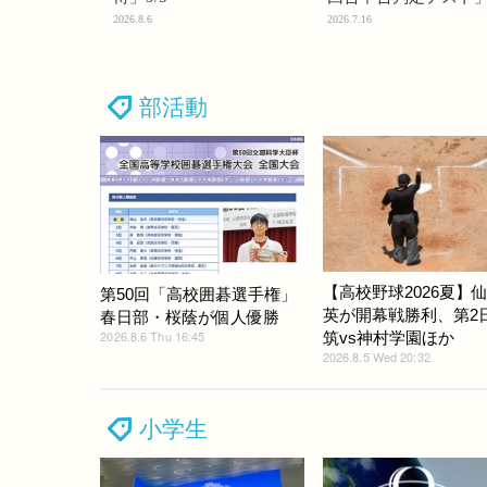
2026.8.6
2026.7.16
部活動
【高校野球2026夏】
第50回「高校囲碁選手権」
英が開幕戦勝利、第2
春日部・桜蔭が個人優勝
2026.8.6 Thu 16:45
筑vs神村学園ほか
2026.8.5 Wed 20:32
小学生