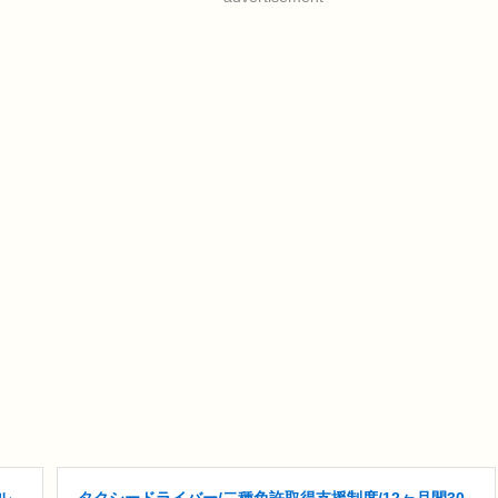
ル
タクシードライバー/二種免許取得支援制度/12ヶ月間30