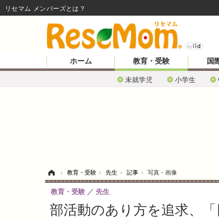
リセマム メンバーズ
ホーム
教育・受験
国
未就学児
小学生
ホーム
›
教育・受験
›
先生
›
記事
›
写真・画像
教育・受験
先生
部活動のあり方を追求、「