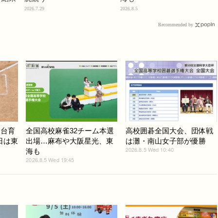
2026.7.29
2026.8.5
Recommended by
仙台育
全国高校麻雀32チーム本選
高校囲碁全国大会、団体戦
日は東
出場…麻布や大阪星光、東
は灘・南山女子部が優勝
2026.8.5 Wed 10:40
海も
2026.8.5 Wed 19:45