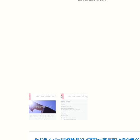
5tドライバー/未経験月37.4万円〜/賞与有/上場企業グ