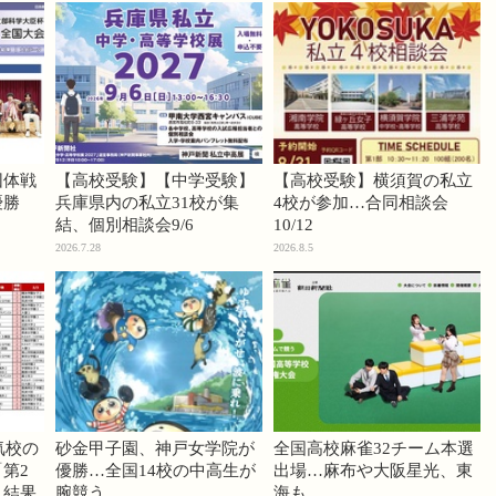
団体戦
【高校受験】【中学受験】
【高校受験】横須賀の私立
優勝
兵庫県内の私立31校が集
4校が参加…合同相談会
結、個別相談会9/6
10/12
2026.7.28
2026.8.5
気校の
砂金甲子園、神戸女学院が
全国高校麻雀32チーム本選
第2
優勝…全国14校の中高生が
出場…麻布や大阪星光、東
」結果
腕競う
海も