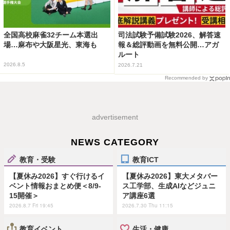
全国高校麻雀32チーム本選出
司法試験予備試験2026、解答速
場…麻布や大阪星光、東海も
報＆総評動画を無料公開…アガ
ルート
2026.8.5
2026.7.21
Recommended by
advertisement
NEWS CATEGORY
教育・受験
教育ICT
【夏休み2026】すぐ行けるイ
【夏休み2026】東大メタバー
ベント情報おまとめ便＜8/9-
ス工学部、生成AIなどジュニ
15開催＞
ア講座6選
2026.8.7 Fri 19:45
2026.7.30 Thu 11:15
教育イベント
生活・健康