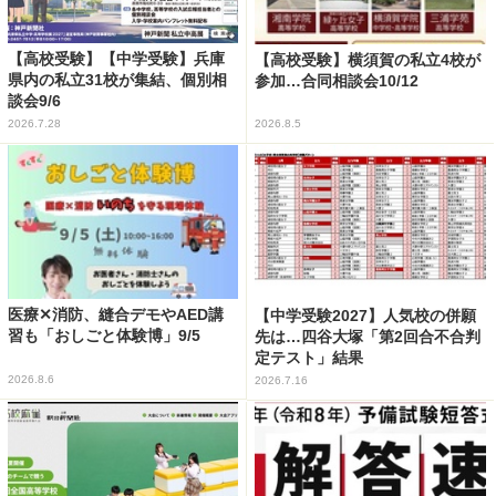
【高校受験】【中学受験】兵庫
【高校受験】横須賀の私立4校が
県内の私立31校が集結、個別相
参加…合同相談会10/12
談会9/6
2026.7.28
2026.8.5
医療✕消防、縫合デモやAED講
【中学受験2027】人気校の併願
習も「おしごと体験博」9/5
先は…四谷大塚「第2回合不合判
定テスト」結果
2026.8.6
2026.7.16