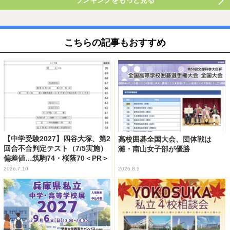
ランキングをもっと見る
こちらの記事もおすすめ
【中学受験2027】四谷大塚、第2
高校囲碁全国大会、団体戦は
回合不合判定テスト（7/5実施）
灘・南山女子部が優勝
偏差値…筑駒74・桜蔭70＜PR＞
2026.7.10
2026.8.5