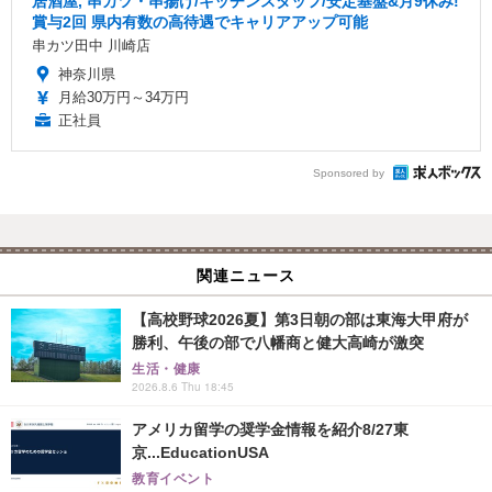
居酒屋, 串カツ・串揚げ/キッチンスタッフ/安定基盤&月9休み!
賞与2回 県内有数の高待遇でキャリアアップ可能
串カツ田中 川崎店
神奈川県
月給30万円～34万円
正社員
Sponsored by
関連ニュース
【高校野球2026夏】第3日朝の部は東海大甲府が
勝利、午後の部で八幡商と健大高崎が激突
生活・健康
2026.8.6 Thu 18:45
アメリカ留学の奨学金情報を紹介8/27東
京...EducationUSA
教育イベント