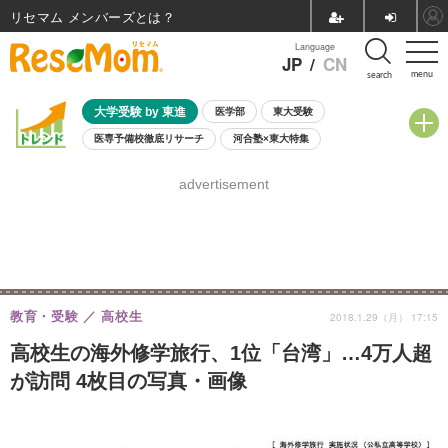
リセマム メンバーズ
Language
JP
/
CN
menu
search
大学受験 by 東進
医学部
東大受験
医専予備校徹底リサーチ
河合塾×東大特集
親子で考える大学選び
高校受験
中学受験
小学校受験
advertisement
共通テスト
夏休み
8月開催学校説明会・相談会
8月開催イベント・WS
全国公立高校 過去問
人気記事
自由研究教材（小学生向け）
自由研究教材（中学生向け）
ランキング
教育・受験
高校生
2018.1.29（月） 17:15
高校生の海外修学旅行、1位「台湾」…4万人超
が訪問 4枚目の写真・画像