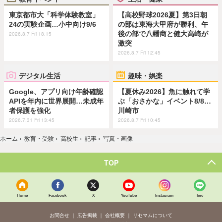
東京都市大「科学体験教室」
【高校野球2026夏】第3日朝
24の実験企画…小中向け9/6
の部は東海大甲府が勝利、午
後の部で八幡商と健大高崎が
2026.8.7 Fri 18:15
激突
2026.8.7 Fri 12:45
デジタル生活
趣味・娯楽
Google、アプリ向け年齢確認
【夏休み2026】魚に触れて学
APIを年内に世界展開…未成年
ぶ「おさかな」イベント8/8…
者保護を強化
川崎市
2026.7.31 Fri 13:45
2026.8.7 Fri 10:45
ホーム
›
教育・受験
›
高校生
›
記事
›
写真・画像
TOP
Home
Facebook
X
YouTube
Instagram
line
お問合せ
広告掲載
会社概要
リセマムについて