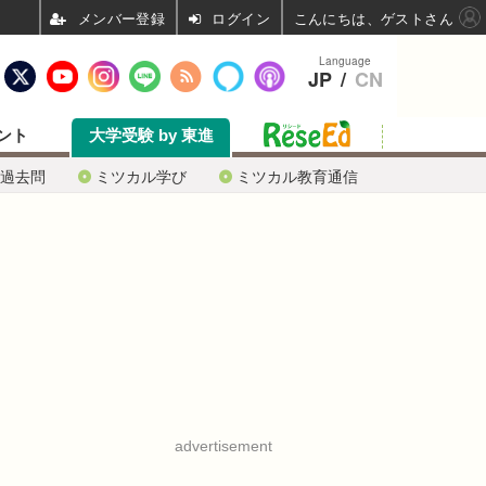
ログイン
こんにちは、ゲストさん
Language
JP
/
CN
ント
大学受験 by 東進
過去問
ミツカル学び
ミツカル教育通信
advertisement