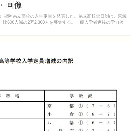
真・画像
9年度）福岡県立高校の入学定員を発表した。県立高校全日制は、東筑
）比600人減の2万2,360人を募集する。一般入学者選抜の学力検