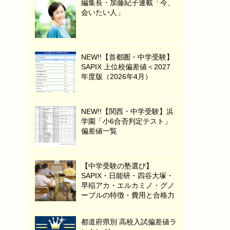
編集長・加藤紀子連載「今、
会いたい人」
NEW!!【首都圏・中学受験】
SAPIX 上位校偏差値＜2027
年度版（2026年4月）
NEW!!【関西・中学受験】浜
学園「小6合否判定テスト」
偏差値一覧
【中学受験の塾選び】
SAPIX・日能研・四谷大塚・
早稲アカ・エルカミノ・グノ
ーブルの特徴・費用と合格力
都道府県別 高校入試偏差値ラ