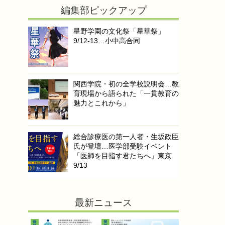
編集部ピックアップ
星野学園の文化祭「星華祭」
9/12-13…小中高合同
関西学院・初の全学校説明会…教
育現場から語られた「一貫教育の
魅力とこれから」
総合診療医の第一人者・生坂政臣
氏が登壇…医学部受験イベント
「医師を目指す君たちへ」東京
9/13
最新ニュース