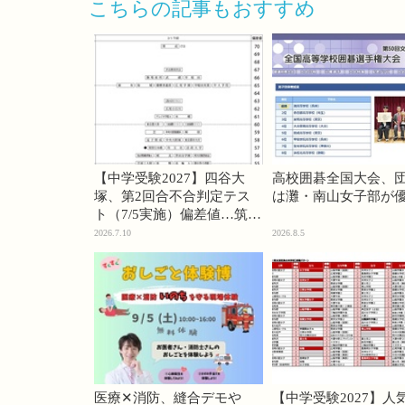
こちらの記事もおすすめ
【中学受験2027】四谷大
高校囲碁全国大会、
塚、第2回合不合判定テス
は灘・南山女子部が
ト（7/5実施）偏差値…筑駒
74・桜蔭70＜PR＞
2026.7.10
2026.8.5
医療✕消防、縫合デモや
【中学受験2027】人