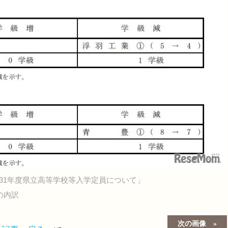
31年度県立高等学校等入学定員について」
の内訳
次の画像