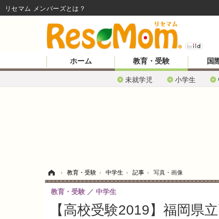
リセマム メンバーズ
ホーム
教育・受験
国
未就学児
小学生
ホーム
›
教育・受験
›
中学生
›
記事
›
写真・画像
教育・受験
中学生
【高校受験2019】福岡県立