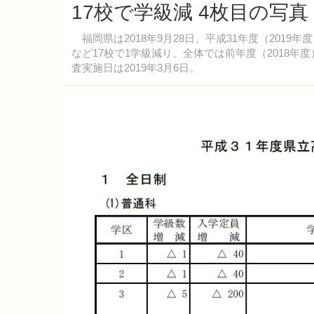
17校で学級減 4枚目の写
福岡県は2018年9月28日、平成31年度（201
など17校で1学級減り、全体では前年度（2018年度
査実施日は2019年3月6日。