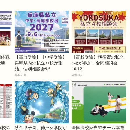
団体戦
【高校受験】【中学受験】
【高校受験】横須賀の私立
優勝
兵庫県内の私立31校が集
4校が参加…合同相談会
結、個別相談会9/6
10/12
2026.7.28
2026.8.5
気校の
砂金甲子園、神戸女学院が
全国高校麻雀32チーム本選