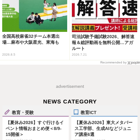
全国高校麻雀32チーム本選出
司法試験予備試験2026、解答速
場…麻布や大阪星光、東海も
報＆総評動画を無料公開…アガ
ルート
2026.8.5
2026.7.21
Recommended by
advertisement
NEWS CATEGORY
教育・受験
教育ICT
【夏休み2026】すぐ行けるイ
【夏休み2026】東大メタバー
ベント情報おまとめ便＜8/9-
ス工学部、生成AIなどジュニ
15開催＞
ア講座6選