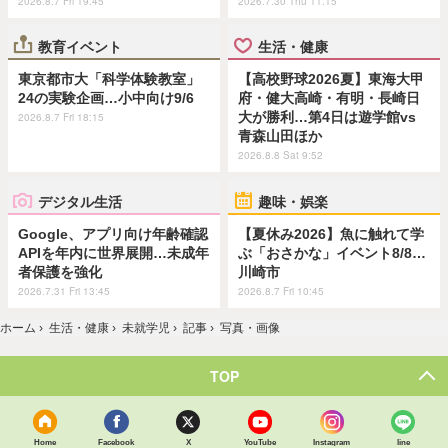
2026.8.7 Fri 19:45
2026.7.30 Thu 11:15
教育イベント
生活・健康
東京都市大「科学体験教室」
【高校野球2026夏】東海大甲
24の実験企画…小中向け9/6
府・健大高崎・有明・長崎日
大が勝利…第4日は遊学館vs
2026.8.7 Fri 18:15
青森山田ほか
2026.8.8 Sat 9:52
デジタル生活
趣味・娯楽
Google、アプリ向け年齢確認
【夏休み2026】魚に触れて学
APIを年内に世界展開…未成年
ぶ「おさかな」イベント8/8…
者保護を強化
川崎市
2026.7.31 Fri 13:45
2026.8.7 Fri 10:45
ホーム
›
生活・健康
›
未就学児
›
記事
›
写真・画像
TOP
Home
Facebook
X
YouTube
Instagram
line