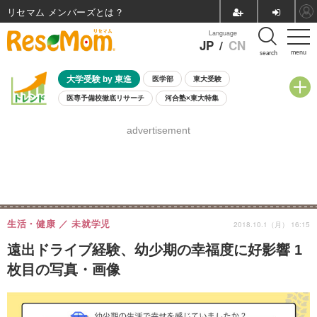
リセマム メンバーズ
Language
JP
/
CN
menu
search
大学受験 by 東進
医学部
東大受験
医専予備校徹底リサーチ
河合塾×東大特集
親子で考える大学選び
高校受験
中学受験
小学校受験
advertisement
共通テスト
夏休み
8月開催学校説明会・相談会
8月開催イベント・WS
全国公立高校 過去問
人気記事
自由研究教材（小学生向け）
自由研究教材（中学生向け）
ランキング
生活・健康
未就学児
2018.10.1（月） 16:15
遠出ドライブ経験、幼少期の幸福度に好影響 1
枚目の写真・画像