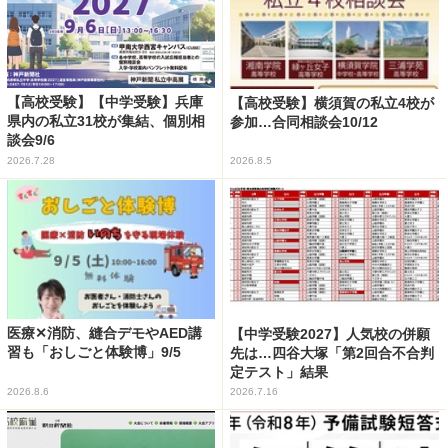
【高校受験】【中学受験】兵庫
【高校受験】横須賀の私立4校が
県内の私立31校が集結、個別相
参加…合同相談会10/12
談会9/6
2026.7.28
2026.8.5
医療✕消防、縫合デモやAED講
【中学受験2027】人気校の併願
習も「おしごと体験博」9/5
先は…四谷大塚「第2回合不合判
定テスト」結果
2026.8.6
2026.7.16