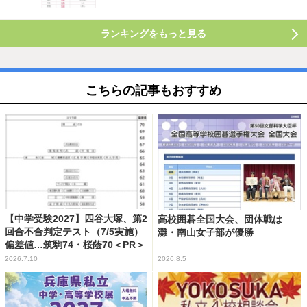
ランキングをもっと見る
こちらの記事もおすすめ
【中学受験2027】四谷大塚、第2
高校囲碁全国大会、団体戦は
回合不合判定テスト（7/5実施）
灘・南山女子部が優勝
偏差値…筑駒74・桜蔭70＜PR＞
2026.7.10
2026.8.5