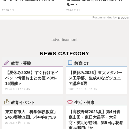
ルート
2026.8.5
2026.7.21
Recommended by
advertisement
NEWS CATEGORY
教育・受験
教育ICT
【夏休み2026】すぐ行けるイ
【夏休み2026】東大メタバー
ベント情報おまとめ便＜8/9-
ス工学部、生成AIなどジュニ
15開催＞
ア講座6選
2026.8.7 Fri 19:45
2026.7.30 Thu 11:15
教育イベント
生活・健康
東京都市大「科学体験教室」
【高校野球2026夏】第4日青
24の実験企画…小中向け9/6
森山田・東日大昌平・大分
商・英明が勝利、第5日は花巻
2026.8.7 Fri 18:15
東vs新田ほか