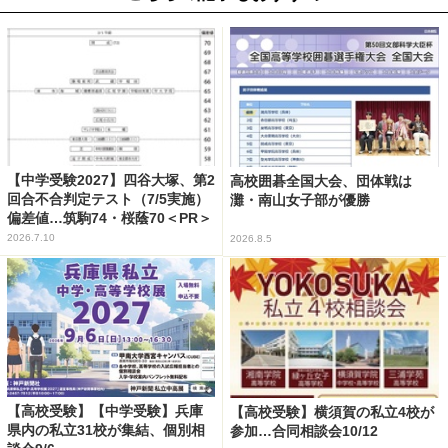
【中学受験2027】四谷大塚、第2
高校囲碁全国大会、団体戦は
回合不合判定テスト（7/5実施）
灘・南山女子部が優勝
偏差値…筑駒74・桜蔭70＜PR＞
2026.7.10
2026.8.5
【高校受験】【中学受験】兵庫
【高校受験】横須賀の私立4校が
県内の私立31校が集結、個別相
参加…合同相談会10/12