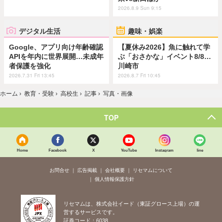
2026.8.9 Sun 9:15
デジタル生活
趣味・娯楽
Google、アプリ向け年齢確認
【夏休み2026】魚に触れて学
APIを年内に世界展開…未成年
ぶ「おさかな」イベント8/8…
者保護を強化
川崎市
2026.7.31 Fri 13:45
2026.8.7 Fri 10:45
ホーム
›
教育・受験
›
高校生
›
記事
›
写真・画像
TOP
Home
Facebook
X
YouTube
Instagram
line
お問合せ
広告掲載
会社概要
リセマムについて
個人情報保護方針
リセマムは、株式会社イード（東証グロース上場）の運
営するサービスです。
証券コード：6038