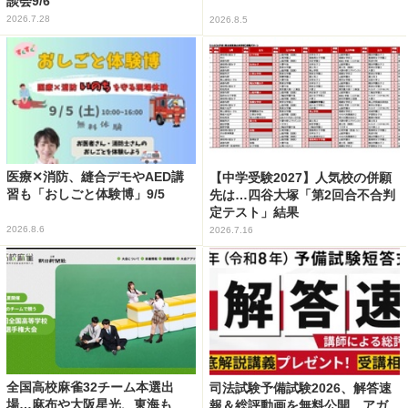
談会9/6
2026.7.28
2026.8.5
医療✕消防、縫合デモやAED講
【中学受験2027】人気校の併願
習も「おしごと体験博」9/5
先は…四谷大塚「第2回合不合判
定テスト」結果
2026.8.6
2026.7.16
全国高校麻雀32チーム本選出
司法試験予備試験2026、解答速
場…麻布や大阪星光、東海も
報＆総評動画を無料公開…アガ