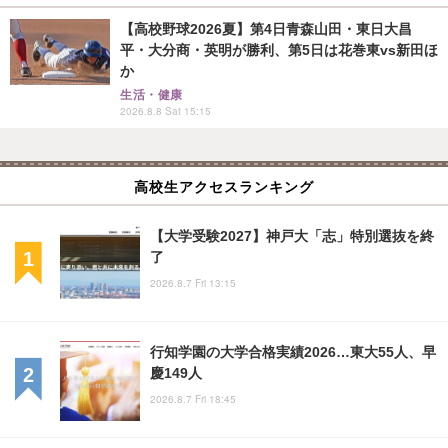
【高校野球2026夏】第4日青森山田・東日大昌
平・大分商・英明が勝利、第5日は花巻東vs新田ほ
か
生活・健康
2026.8.8 Sat 15:15
高校生アクセスランキング
【大学受験2027】神戸大「志」特別選抜を終
了
2026.8.7 Fri 13:15
行知学園の大学合格実績2026…東大55人、早
慶149人
2026.8.7 Fri 18:45