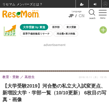
リセマム メンバーズ
Language
JP
/
CN
menu
search
大学受験 by 東進
医学部
東大受験
医専予備校徹底リサーチ
河合塾×東大特集
親子で考える大学選び
高校受験
中学受験
小学校受験
advertisement
共通テスト
夏休み
8月開催学校説明会・相談会
8月開催イベント・WS
全国公立高校 過去問
人気記事
自由研究教材（小学生向け）
自由研究教材（中学生向け）
ランキング
教育・受験
高校生
2018.10.11（木） 15:15
【大学受験2019】河合塾の私立大入試変更点、
新増設大学・学部一覧（10/10更新） 6枚目の写
真・画像