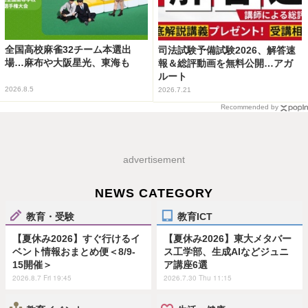
全国高校麻雀32チーム本選出
司法試験予備試験2026、解答速
場…麻布や大阪星光、東海も
報＆総評動画を無料公開…アガ
ルート
2026.8.5
2026.7.21
Recommended by
advertisement
NEWS CATEGORY
教育・受験
教育ICT
【夏休み2026】すぐ行けるイ
【夏休み2026】東大メタバー
ベント情報おまとめ便＜8/9-
ス工学部、生成AIなどジュニ
15開催＞
ア講座6選
2026.8.7 Fri 19:45
2026.7.30 Thu 11:15