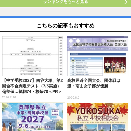
ランキングをもっと見る
こちらの記事もおすすめ
【中学受験2027】四谷大塚、第2
高校囲碁全国大会、団体戦は
回合不合判定テスト（7/5実施）
灘・南山女子部が優勝
偏差値…筑駒74・桜蔭70＜PR＞
2026.7.10
2026.8.5