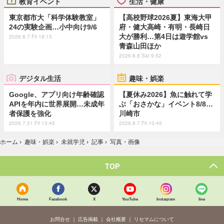
教育イベント
生活・健康
東京都市大「科学体験教室」
【高校野球2026夏】東海大甲
24の実験企画…小中向け9/6
府・健大高崎・有明・長崎日
大が勝利…第4日は遊学館vs
2026.8.7 Fri 18:15
青森山田ほか
2026.8.8 Sat 9:52
デジタル生活
趣味・娯楽
Google、アプリ向け年齢確認
【夏休み2026】魚に触れて学
APIを年内に世界展開…未成年
ぶ「おさかな」イベント8/8…
者保護を強化
川崎市
2026.7.31 Fri 13:45
2026.8.7 Fri 10:45
ホーム
›
趣味・娯楽
›
未就学児
›
記事
›
写真・画像
TOP
Home
Facebook
X
YouTube
Instagram
line
お問合せ
広告掲載
会社概要
リセマムについて