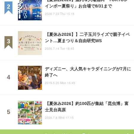
インボー夏祭り」お台場で8/31まで
2026.7.23 Thu 15:15
【夏休み2026】】二子玉川ライズで親子イベ
ント…夏まつり＆自由研究WS
2026.7.14 Tue 18:45
ディズニー、大人気キャラダイニングが7月に
終了へ
2019.5.20 Mon 16:45
【夏休み2026】約100匹が集結「昆虫博」富
士見台高原
2026.7.8 Wed 17:15