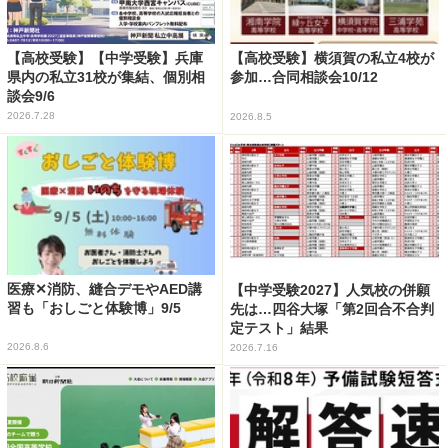
【高校受験】【中学受験】兵庫
【高校受験】横須賀の私立4校が
県内の私立31校が集結、個別相
参加…合同相談会10/12
談会9/6
2026.7.28
2026.8.5
医療✕消防、縫合デモやAED講
【中学受験2027】人気校の併願
習も「おしごと体験博」9/5
先は…四谷大塚「第2回合不合判
定テスト」結果
2026.8.6
2026.7.16