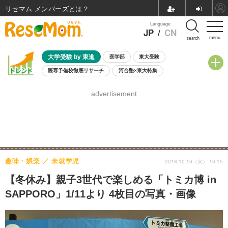
リセマム メンバーズ
Language
JP
/
CN
menu
search
大学受験 by 東進
医学部
東大受験
医専予備校徹底リサーチ
河合塾×東大特集
親子で考える大学選び
高校受験
中学受験
小学校受験
advertisement
共通テスト
夏休み
8月開催学校説明会・相談会
8月開催イベント・WS
全国公立高校 過去問
人気記事
自由研究教材（小学生向け）
自由研究教材（中学生向け）
ランキング
趣味・娯楽
未就学児
2018.10.16（火） 16:15
【冬休み】親子3世代で楽しめる「トミカ博 in
SAPPORO」1/11より 4枚目の写真・画像