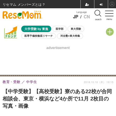
リセマム メンバーズ
Language
JP
/
CN
menu
search
大学受験 by 東進
医学部
東大受験
医専予備校徹底リサーチ
河合塾×東大特集
親子で考える大学選び
高校受験
中学受験
小学校受験
advertisement
共通テスト
夏休み
8月開催学校説明会・相談会
8月開催イベント・WS
全国公立高校 過去問
人気記事
自由研究教材（小学生向け）
自由研究教材（中学生向け）
ランキング
教育・受験
中学生
2018.10.18（木） 19:15
【中学受験】【高校受験】寮のある22校が合同
相談会、東京・横浜など4か所で11月 2枚目の
写真・画像