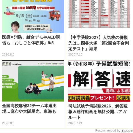
医療✕消防、縫合デモやAED講
【中学受験2027】人気校の併願
習も「おしごと体験博」9/5
先は…四谷大塚「第2回合不合判
定テスト」結果
2026.8.6
2026.7.16
全国高校麻雀32チーム本選出
司法試験予備試験2026、解答速
場…麻布や大阪星光、東海も
報＆総評動画を無料公開…アガ
ルート
2026.8.5
2026.7.21
Recommended by