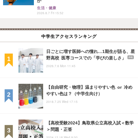
か
生活・健康
2026.8.7 Fri 15:52
中学生アクセスランキング
日ごとに増す医師への憧れ…1期生が語る、星
野高校 医専コースでの「学びの楽しさ」
PR
2026.7.6 Mon 11:45
【自由研究・物理】温まりやすい色 or 冷め
やすい色は？（中学生向け）
2018.7.25 Wed 17:15
【高校受験2024】鳥取県公立高校入試＜数学
＞問題・正答
2024.12.18 Wed 9:00