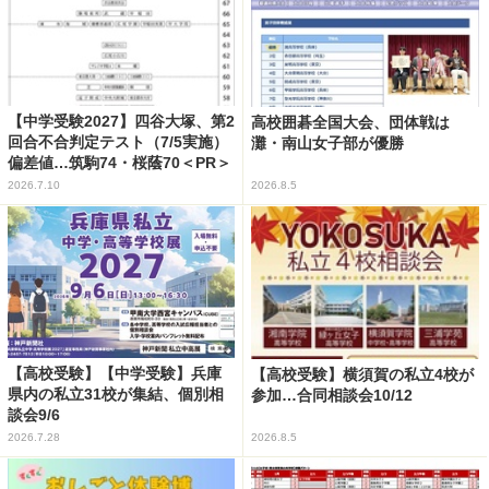
【中学受験2027】四谷大塚、第2
高校囲碁全国大会、団体戦は
回合不合判定テスト（7/5実施）
灘・南山女子部が優勝
偏差値…筑駒74・桜蔭70＜PR＞
2026.7.10
2026.8.5
【高校受験】【中学受験】兵庫
【高校受験】横須賀の私立4校が
県内の私立31校が集結、個別相
参加…合同相談会10/12
談会9/6
2026.7.28
2026.8.5