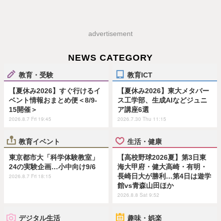
advertisement
NEWS CATEGORY
教育・受験
教育ICT
【夏休み2026】すぐ行けるイ
【夏休み2026】東大メタバー
ベント情報おまとめ便＜8/9-
ス工学部、生成AIなどジュニ
15開催＞
ア講座6選
2026.8.7 Fri 19:45
2026.7.30 Thu 11:15
教育イベント
生活・健康
東京都市大「科学体験教室」
【高校野球2026夏】第3日東
24の実験企画…小中向け9/6
海大甲府・健大高崎・有明・
長崎日大が勝利…第4日は遊学
2026.8.7 Fri 18:15
館vs青森山田ほか
2026.8.8 Sat 9:52
デジタル生活
趣味・娯楽