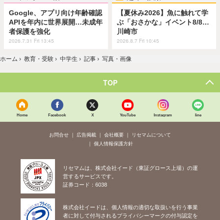
Google、アプリ向け年齢確認
【夏休み2026】魚に触れて学
APIを年内に世界展開…未成年
ぶ「おさかな」イベント8/8…
者保護を強化
川崎市
2026.7.31 Fri 13:45
2026.8.7 Fri 10:45
ホーム
›
教育・受験
›
中学生
›
記事
›
写真・画像
TOP
Home
Facebook
X
YouTube
Instagram
line
お問合せ
広告掲載
会社概要
リセマムについて
個人情報保護方針
リセマムは、株式会社イード（東証グロース上場）の運
営するサービスです。
証券コード：6038
株式会社イードは、個人情報の適切な取扱いを行う事業
者に対して付与されるプライバシーマークの付与認定を