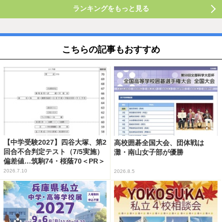
ランキングをもっと見る
こちらの記事もおすすめ
【中学受験2027】四谷大塚、第2
高校囲碁全国大会、団体戦は
回合不合判定テスト（7/5実施）
灘・南山女子部が優勝
偏差値…筑駒74・桜蔭70＜PR＞
2026.7.10
2026.8.5