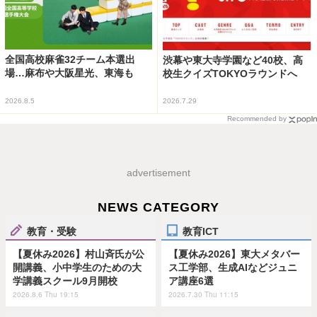
全国高校麻雀32チーム本選出
渋幕や東大寺学園など40校、高
場…麻布や大阪星光、東海も
校生クイズTOKYOラウンドへ
2026.8.5
2026.7.29
Recommended by
advertisement
NEWS CATEGORY
教育・受験
教育ICT
【夏休み2026】村山斉氏が公
【夏休み2026】東大メタバー
開講義、小中学生のための大
ス工学部、生成AIなどジュニ
学講義スクール9月開校
ア講座6選
2026.8.6 Thu 19:15
2026.7.30 Thu 11:15