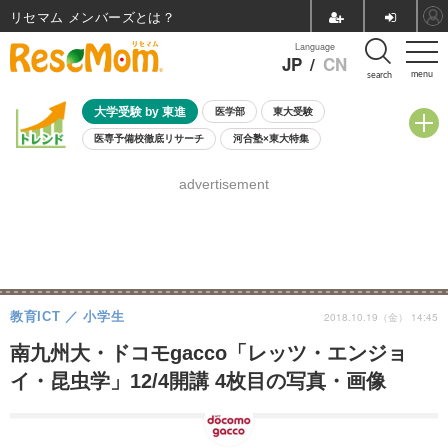
リセマム メンバーズ
Language
JP
/
CN
menu
search
大学受験 by 東進
医学部
東大受験
医専予備校徹底リサーチ
河合塾×東大特集
親子で考える大学選び
高校受験
中学受験
小学校受験
advertisement
共通テスト
夏休み
8月開催学校説明会・相談会
8月開催イベント・WS
全国公立高校 過去問
人気記事
自由研究教材（小学生向け）
自由研究教材（中学生向け）
ランキング
教育ICT
小学生
2018.10.19（金） 14:45
南九州大・ドコモgacco「レッツ・エンジョ
イ・昆虫学」12/4開講 4枚目の写真・画像