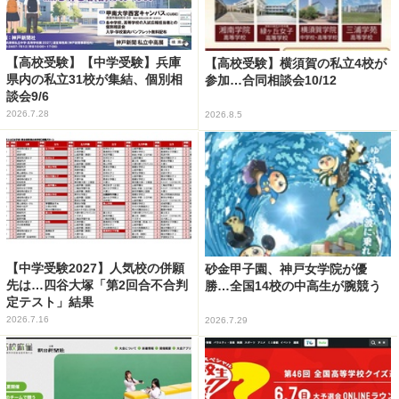
【高校受験】【中学受験】兵庫
【高校受験】横須賀の私立4校が
県内の私立31校が集結、個別相
参加…合同相談会10/12
談会9/6
2026.7.28
2026.8.5
【中学受験2027】人気校の併願
砂金甲子園、神戸女学院が優
先は…四谷大塚「第2回合不合判
勝…全国14校の中高生が腕競う
定テスト」結果
2026.7.16
2026.7.29