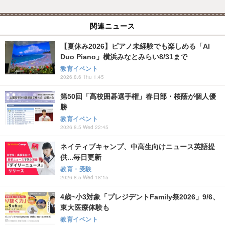
関連ニュース
【夏休み2026】ピアノ未経験でも楽しめる「AI
Duo Piano」横浜みなとみらい8/31まで
教育イベント
2026.8.6 Thu 1:45
第50回「高校囲碁選手権」春日部・桜蔭が個人優
勝
教育イベント
2026.8.5 Wed 22:45
ネイティブキャンプ、中高生向けニュース英語提
供...毎日更新
教育・受験
2026.8.5 Wed 18:15
4歳~小3対象「プレジデントFamily祭2026」9/6、
東大医療体験も
教育イベント