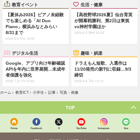
教育イベント
生活・健康
【夏休み2026】ピアノ未経験
【高校野球2026夏】仙台育英
でも楽しめる「AI Duo
が開幕戦勝利、第2日は東筑
Piano」横浜みなとみらい
vs神村学園ほか
8/31まで
2026.8.5 Wed 20:32
2026.8.6 Thu 19:45
デジタル生活
趣味・娯楽
Google、アプリ向け年齢確認
ドラえもん短歌、入選作は
APIを年内に世界展開…未成年
11/20発売の新刊に収録…9/3
者保護を強化
締切
2026.7.31 Fri 13:45
2026.8.6 Thu 15:15
ホーム
›
教育ICT
›
小学生
›
記事
›
写真・画像
TOP
Home
Facebook
X
YouTube
Instagram
line