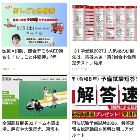
医療✕消防、縫合デモやAED講
【中学受験2027】人気校の併願
習も「おしごと体験博」9/5
先は…四谷大塚「第2回合不合判
定テスト」結果
2026.8.6
2026.7.16
全国高校麻雀32チーム本選出
司法試験予備試験2026、解答速
場…麻布や大阪星光、東海も
報＆総評動画を無料公開…アガ
ルート