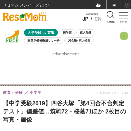
リセマム メンバーズ
Language
JP
/
CN
menu
search
大学受験 by 東進
医学部
東大受験
医専予備校徹底リサーチ
河合塾×東大特集
親子で考える大学選び
高校受験
中学受験
小学校受験
advertisement
共通テスト
夏休み
8月開催学校説明会・相談会
8月開催イベント・WS
全国公立高校 過去問
人気記事
自由研究教材（小学生向け）
自由研究教材（中学生向け）
ランキング
教育・受験
小学生
2018.10.26（金） 12:45
【中学受験2019】四谷大塚「第4回合不合判定
テスト」偏差値…筑駒72・桜蔭71ほか 2枚目の
写真・画像