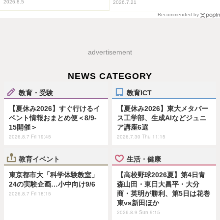
2026.8.5
2026.7.21
Recommended by
advertisement
NEWS CATEGORY
教育・受験
教育ICT
【夏休み2026】すぐ行けるイ
【夏休み2026】東大メタバー
ベント情報おまとめ便＜8/9-
ス工学部、生成AIなどジュニ
15開催＞
ア講座6選
2026.8.7 Fri 19:45
2026.7.30 Thu 11:15
教育イベント
生活・健康
東京都市大「科学体験教室」
【高校野球2026夏】第4日青
24の実験企画…小中向け9/6
森山田・東日大昌平・大分
商・英明が勝利、第5日は花巻
2026.8.7 Fri 18:15
東vs新田ほか
2026.8.9 Sun 9:15