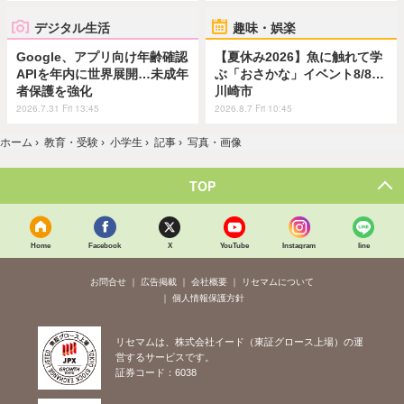
デジタル生活
趣味・娯楽
Google、アプリ向け年齢確認
【夏休み2026】魚に触れて学
APIを年内に世界展開…未成年
ぶ「おさかな」イベント8/8…
者保護を強化
川崎市
2026.7.31 Fri 13:45
2026.8.7 Fri 10:45
ホーム
›
教育・受験
›
小学生
›
記事
›
写真・画像
TOP
Home
Facebook
X
YouTube
Instagram
line
お問合せ
広告掲載
会社概要
リセマムについて
個人情報保護方針
リセマムは、株式会社イード（東証グロース上場）の運
営するサービスです。
証券コード：6038