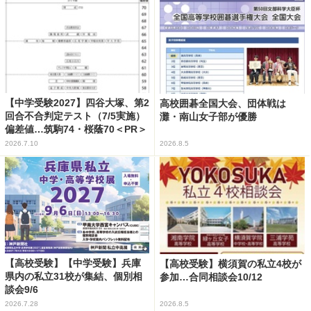
【中学受験2027】四谷大塚、第2
高校囲碁全国大会、団体戦は
回合不合判定テスト（7/5実施）
灘・南山女子部が優勝
偏差値…筑駒74・桜蔭70＜PR＞
2026.7.10
2026.8.5
【高校受験】【中学受験】兵庫
【高校受験】横須賀の私立4校が
県内の私立31校が集結、個別相
参加…合同相談会10/12
談会9/6
2026.7.28
2026.8.5