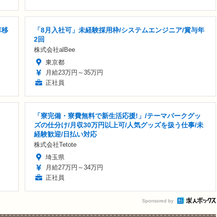
車移
「8月入社可」未経験採用枠/システムエンジニア/賞与年
2回
株式会社alBee
東京都
月給23万円～35万円
正社員
「寮完備・寮費無料で新生活応援!」/テーマパークグッ
ズの仕分け/月収30万円以上可/人気グッズを扱う仕事/未
経験歓迎/日払い対応
株式会社Tetote
埼玉県
月給27万円～34万円
正社員
Sponsored by