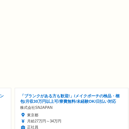
ン
「ブランクがある方も歓迎!」/メイクポーチの検品・梱
包/月収30万円以上可/寮費無料/未経験OK/日払い対応
株式会社SNJAPAN
東京都
月給27万円～34万円
正社員