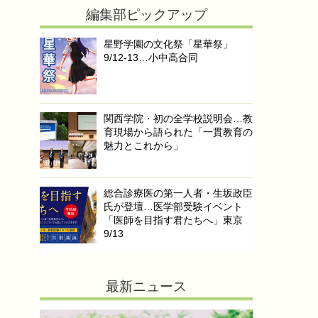
編集部ピックアップ
星野学園の文化祭「星華祭」
9/12-13…小中高合同
関西学院・初の全学校説明会…教
育現場から語られた「一貫教育の
魅力とこれから」
総合診療医の第一人者・生坂政臣
氏が登壇…医学部受験イベント
「医師を目指す君たちへ」東京
9/13
最新ニュース