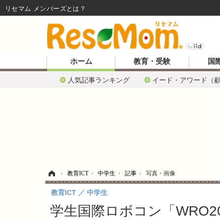
リセマム メンバーズ
ホーム
教育・受験
国
人気記事ランキング
イード・アワード（
ホーム
›
教育ICT
›
中学生
›
記事
›
写真・画像
教育ICT
中学生
学生国際ロボコン「WRO20