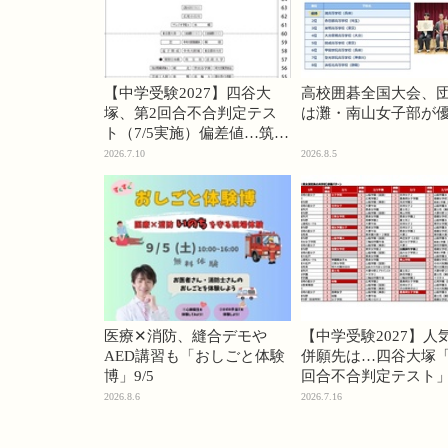
【中学受験2027】四谷大
高校囲碁全国大会、
塚、第2回合不合判定テス
は灘・南山女子部が
ト（7/5実施）偏差値…筑駒
74・桜蔭70＜PR＞
2026.7.10
2026.8.5
医療✕消防、縫合デモや
【中学受験2027】人
AED講習も「おしごと体験
併願先は…四谷大塚「
博」9/5
回合不合判定テスト
2026.8.6
2026.7.16