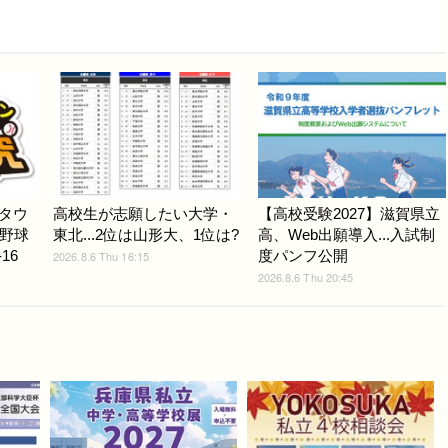
Gタウ
高校生が志願したい大学・
【高校受験2027】滋賀県立
野球
東北...2位は山形大、1位は?
高、Web出願導入...入試制
16
度パンフ公開
2026.8.6 Thu 16:15
2026.8.6 Thu 20:45