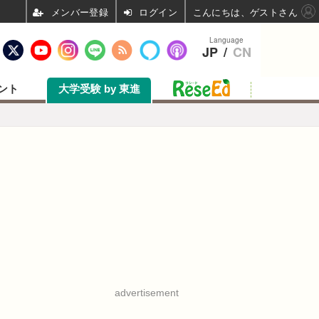
ログイン
こんにちは、ゲストさん
Language
JP
/
CN
ント
大学受験 by 東進
advertisement