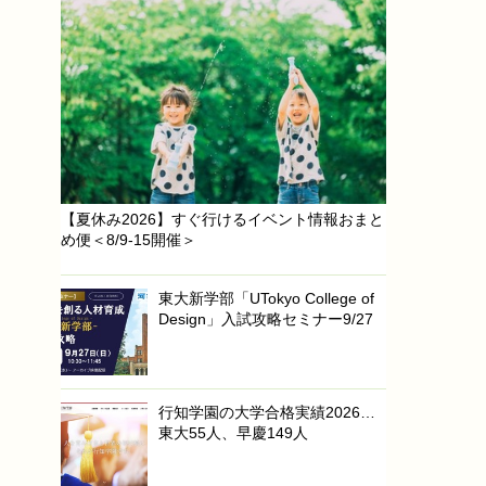
【夏休み2026】すぐ行けるイベント情報おまと
め便＜8/9-15開催＞
東大新学部「UTokyo College of
Design」入試攻略セミナー9/27
行知学園の大学合格実績2026…
東大55人、早慶149人