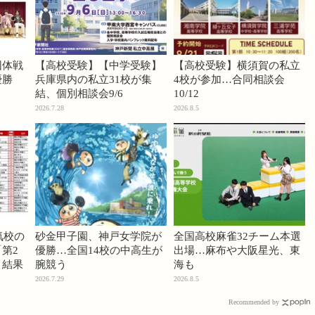
団体戦
【高校受験】【中学受験】
【高校受験】横須賀の私立
優勝
兵庫県内の私立31校が集
4校が参加…合同相談会
結、個別相談会9/6
10/12
2026.7.28
2026.8.5
気校の
砂金甲子園、神戸女学院が
全国高校麻雀32チーム本選
第2
優勝…全国14校の中高生が
出場…麻布や大阪星光、東
」結果
腕競う
海も
2026.7.29
2026.8.5
Recommended by