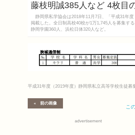
藤枝明誠385人など 4枚
静岡県私学協会は2018年11月7日、「平成31年
掲載した。全日制高校40校が1万1,745人を募集す
静岡学園360人、浜松日体320人など。
平成31年度（2019年度）静岡県私立高等学校生徒
前の画像
こ
advertisement