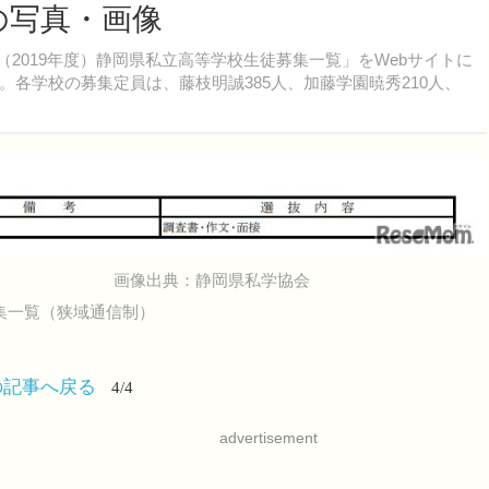
目の写真・画像
度（2019年度）静岡県私立高等学校生徒募集一覧」をWebサイトに
る。各学校の募集定員は、藤枝明誠385人、加藤学園暁秀210人、
画像出典：静岡県私学協会
募集一覧（狭域通信制）
の記事へ戻る
4/4
advertisement