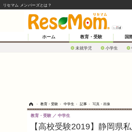
リセマム メンバーズ
ホーム
教育・受験
国
未就学児
小学生
ホーム
›
教育・受験
›
中学生
›
記事
›
写真・画像
教育・受験
中学生
【高校受験2019】静岡県私