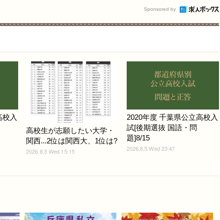
Sponsored by
高校入
2020年度 千葉県公立高校入
試[後期選抜 国語・問
高校生が志願したい大学・
題]8/15
関西...2位は関西大、1位は?
2026.8.5 Wed 23:47
2026.8.5 Wed 15:15