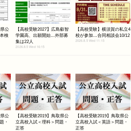
馬県公
【高校受験2027】広島叡智
【高校受験】横須賀の私立4
本検
学園高、出願開始…外部募
校が参加…合同相談会10/12
2026.8.5 Wed 11:15
集は22人
2026.8.5 Wed 16:15
取県公
【高校受験2019】鳥取県公
【高校受験2019】鳥取県公
題・
立高校入試＜理科＞問題・
立高校入試＜英語＞問題・
正答
正答