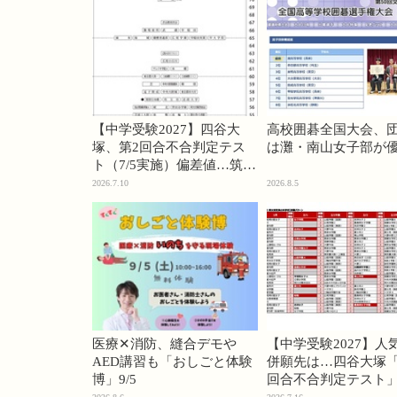
【中学受験2027】四谷大
高校囲碁全国大会、
塚、第2回合不合判定テス
は灘・南山女子部が
ト（7/5実施）偏差値…筑駒
74・桜蔭70＜PR＞
2026.7.10
2026.8.5
医療✕消防、縫合デモや
【中学受験2027】人
AED講習も「おしごと体験
併願先は…四谷大塚「
博」9/5
回合不合判定テスト