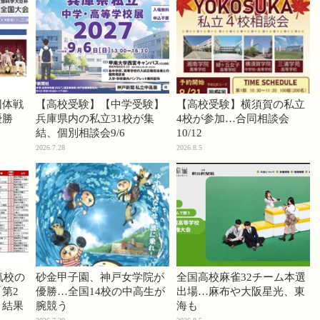
団体戦
【高校受験】【中学受験】
【高校受験】横須賀の私立
優勝
兵庫県内の私立31校が集
4校が参加…合同相談会
結、個別相談会9/6
10/12
2026.7.28
2026.8.5
気校の
砂金甲子園、神戸女学院が
全国高校麻雀32チーム本選
第2
優勝…全国14校の中高生が
出場…麻布や大阪星光、東
」結果
腕競う
海も