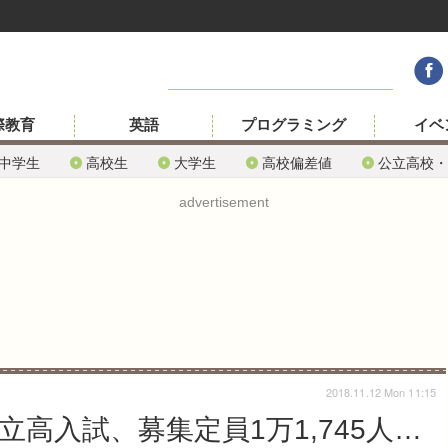
際教育
英語
プログラミング
イベ
中学生
高校生
大学生
高校偏差値
公立高校・
advertisement
2018.11.12 Mon 11:15
立高入試、募集定員1万1,745人…