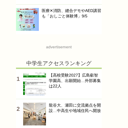
医療✕消防、縫合デモやAED講習
も「おしごと体験博」9/5
advertisement
中学生アクセスランキング
【高校受験2027】広島叡智
学園高、出願開始…外部募集
は22人
龍谷大、瀬田に交流拠点を開
設…中高生や地域住民へ開放