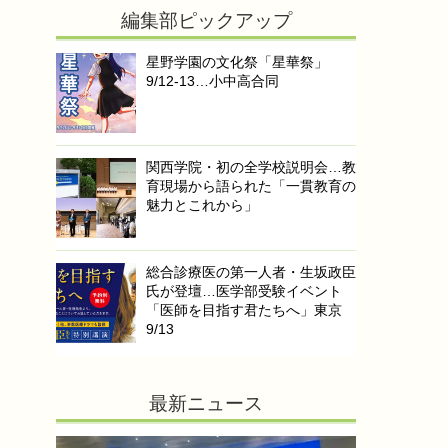
編集部ピックアップ
星野学園の文化祭「星華祭」
9/12-13…小中高合同
関西学院・初の全学校説明会…教
育現場から語られた「一貫教育の
魅力とこれから」
総合診療医の第一人者・生坂政臣
氏が登壇…医学部受験イベント
「医師を目指す君たちへ」東京
9/13
最新ニュース