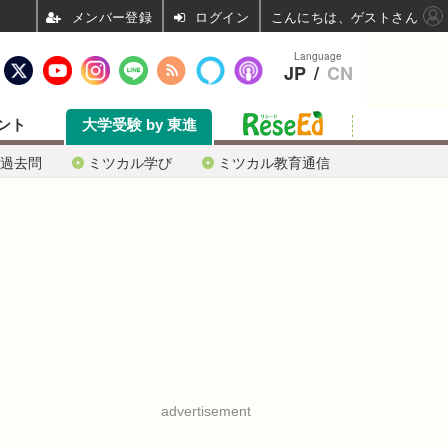
ログイン
こんにちは、ゲストさん
Language
JP
/
CN
ント
大学受験 by 東進
過去問
ミツカル学び
ミツカル教育通信
advertisement