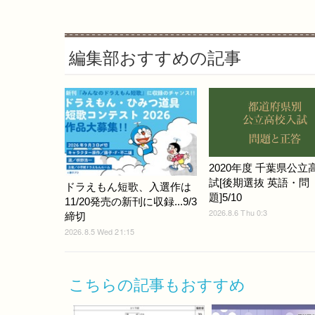
編集部おすすめの記事
2020年度 千葉県公立
試[後期選抜 英語・問
ドラえもん短歌、入選作は
題]5/10
11/20発売の新刊に収録...9/3
2026.8.6 Thu 0:3
締切
2026.8.5 Wed 21:15
こちらの記事もおすすめ