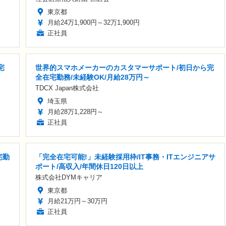
東京都
月給24万1,900円～32万1,900円
正社員
宅
世界的スマホメーカーのカスタマーサポート/初日から完
全在宅勤務/未経験OK/月給28万円～
TDCX Japan株式会社
埼玉県
月給28万1,228円～
正社員
宅勤
「完全在宅可能!」未経験採用枠/IT事務・ITエンジニアサ
ポート/高収入/年間休日120日以上
株式会社DYMキャリア
東京都
月給21万円～30万円
正社員