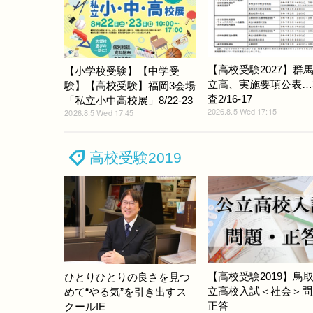
【高校受験2027】群
【小学校受験】【中学受
立高、実施要項公表…
験】【高校受験】福岡3会場
査2/16-17
「私立小中高校展」8/22-23
2026.8.5 Wed 17:15
2026.8.5 Wed 17:45
高校受験2019
【高校受験2019】鳥
ひとりひとりの良さを見つ
立高校入試＜社会＞問
めて“やる気”を引き出すス
正答
クールIE