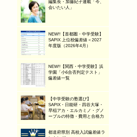
編集長・加藤紀子連載「今、
会いたい人」
NEW!!【首都圏・中学受験】
SAPIX 上位校偏差値＜2027
年度版（2026年4月）
NEW!!【関西・中学受験】浜
学園「小6合否判定テスト」
偏差値一覧
【中学受験の塾選び】
SAPIX・日能研・四谷大塚・
早稲アカ・エルカミノ・グノ
ーブルの特徴・費用と合格力
都道府県別 高校入試偏差値ラ