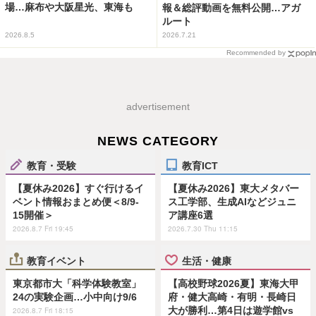
場…麻布や大阪星光、東海も
報＆総評動画を無料公開…アガ
ルート
2026.8.5
2026.7.21
Recommended by
advertisement
NEWS CATEGORY
教育・受験
教育ICT
【夏休み2026】すぐ行けるイ
【夏休み2026】東大メタバー
ベント情報おまとめ便＜8/9-
ス工学部、生成AIなどジュニ
15開催＞
ア講座6選
2026.8.7 Fri 19:45
2026.7.30 Thu 11:15
教育イベント
生活・健康
東京都市大「科学体験教室」
【高校野球2026夏】東海大甲
24の実験企画…小中向け9/6
府・健大高崎・有明・長崎日
大が勝利…第4日は遊学館vs
2026.8.7 Fri 18:15