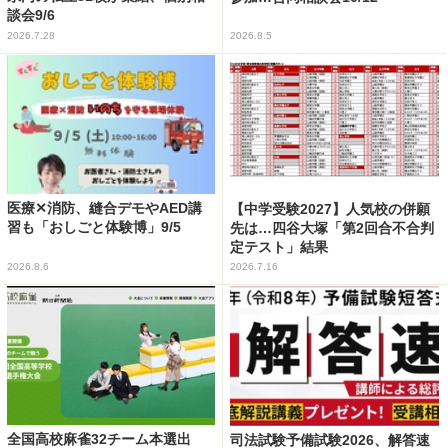
談会9/6
2026.7.28
2026.8.5
医療✕消防、縫合デモやAED講
【中学受験2027】人気校の併願
習も「おしごと体験博」9/5
先は…四谷大塚「第2回合不合判
定テスト」結果
2026.8.6
2026.7.16
全国高校麻雀32チーム本選出
司法試験予備試験2026、解答速