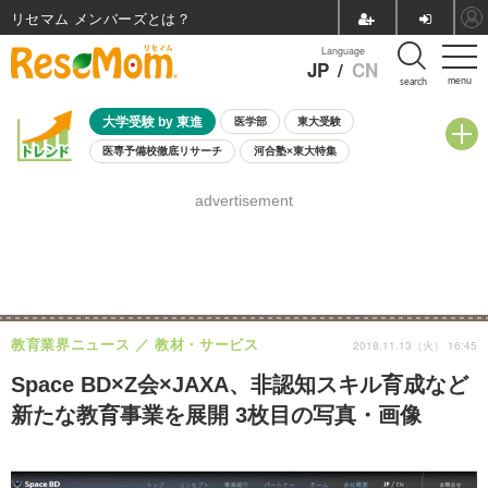
リセマム メンバーズ
Language
JP
/
CN
menu
search
大学受験 by 東進
医学部
東大受験
医専予備校徹底リサーチ
河合塾×東大特集
親子で考える大学選び
高校受験
中学受験
小学校受験
advertisement
共通テスト
夏休み
8月開催学校説明会・相談会
8月開催イベント・WS
全国公立高校 過去問
人気記事
自由研究教材（小学生向け）
自由研究教材（中学生向け）
ランキング
教育業界ニュース
教材・サービス
2018.11.13（火） 16:45
Space BD×Z会×JAXA、非認知スキル育成など
新たな教育事業を展開 3枚目の写真・画像