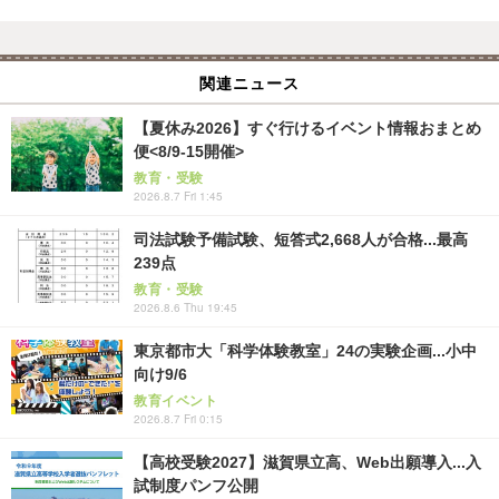
関連ニュース
【夏休み2026】すぐ行けるイベント情報おまとめ
便<8/9-15開催>
教育・受験
2026.8.7 Fri 1:45
司法試験予備試験、短答式2,668人が合格...最高
239点
教育・受験
2026.8.6 Thu 19:45
東京都市大「科学体験教室」24の実験企画...小中
向け9/6
教育イベント
2026.8.7 Fri 0:15
【高校受験2027】滋賀県立高、Web出願導入...入
試制度パンフ公開