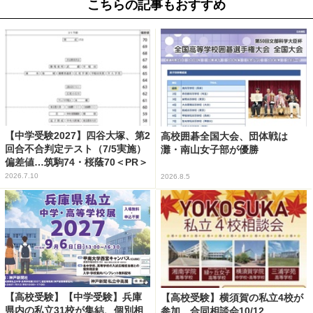
こちらの記事もおすすめ
【中学受験2027】四谷大塚、第2
高校囲碁全国大会、団体戦は
回合不合判定テスト（7/5実施）
灘・南山女子部が優勝
偏差値…筑駒74・桜蔭70＜PR＞
2026.7.10
2026.8.5
【高校受験】【中学受験】兵庫
【高校受験】横須賀の私立4校が
県内の私立31校が集結、個別相
参加…合同相談会10/12