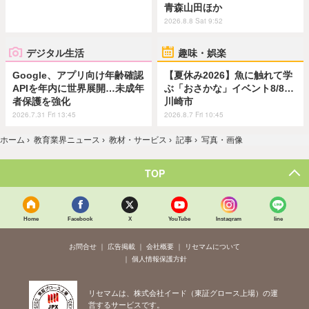
青森山田ほか
2026.8.8 Sat 9:52
デジタル生活
趣味・娯楽
Google、アプリ向け年齢確認
【夏休み2026】魚に触れて学
APIを年内に世界展開…未成年
ぶ「おさかな」イベント8/8…
者保護を強化
川崎市
2026.7.31 Fri 13:45
2026.8.7 Fri 10:45
ホーム
›
教育業界ニュース
›
教材・サービス
›
記事
›
写真・画像
TOP
Home
Facebook
X
YouTube
Instagram
line
お問合せ
広告掲載
会社概要
リセマムについて
個人情報保護方針
リセマムは、株式会社イード（東証グロース上場）の運
営するサービスです。