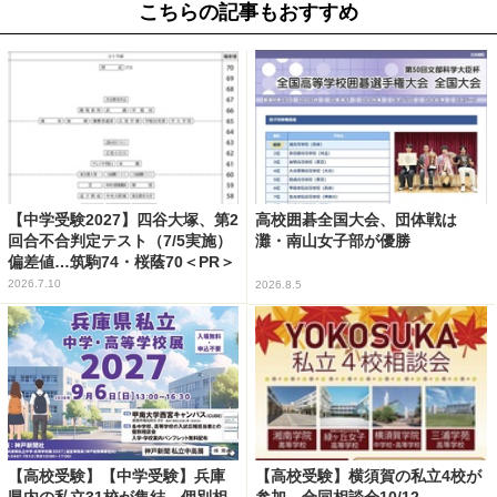
こちらの記事もおすすめ
【中学受験2027】四谷大塚、第2
高校囲碁全国大会、団体戦は
回合不合判定テスト（7/5実施）
灘・南山女子部が優勝
偏差値…筑駒74・桜蔭70＜PR＞
2026.7.10
2026.8.5
【高校受験】【中学受験】兵庫
【高校受験】横須賀の私立4校が
県内の私立31校が集結、個別相