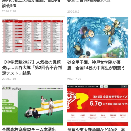
参加…合同相談会10/12
談会9/6
2026.7.28
2026.8.5
【中学受験2027】人気校の併願
砂金甲子園、神戸女学院が優
先は…四谷大塚「第2回合不合判
勝…全国14校の中高生が腕競う
定テスト」結果
2026.7.16
2026.7.29
全国高校麻雀32チーム本選出
渋幕や東大寺学園など40校、高