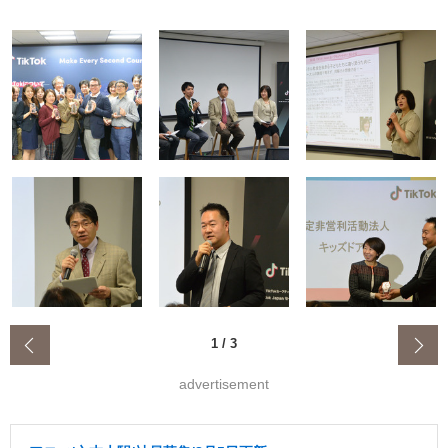
‹
1
/
3
advertisement