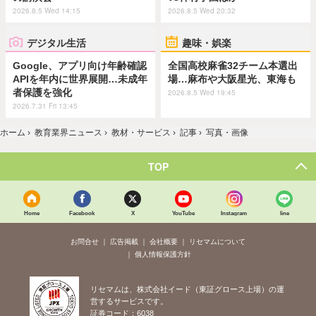
2026.8.5 Wed 14:15
2026.8.5 Wed 20:32
デジタル生活
趣味・娯楽
Google、アプリ向け年齢確認
全国高校麻雀32チーム本選出
APIを年内に世界展開…未成年
場…麻布や大阪星光、東海も
者保護を強化
2026.8.5 Wed 19:45
2026.7.31 Fri 13:45
ホーム
›
教育業界ニュース
›
教材・サービス
›
記事
›
写真・画像
TOP
Home
Facebook
X
YouTube
Instagram
line
お問合せ
広告掲載
会社概要
リセマムについて
個人情報保護方針
リセマムは、株式会社イード（東証グロース上場）の運
営するサービスです。
証券コード：6038