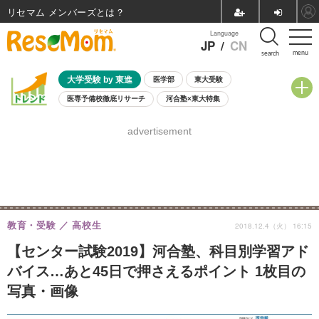
リセマム メンバーズ
Language
JP
/
CN
menu
search
大学受験 by 東進
医学部
東大受験
医専予備校徹底リサーチ
河合塾×東大特集
親子で考える大学選び
高校受験
中学受験
小学校受験
advertisement
共通テスト
夏休み
8月開催学校説明会・相談会
8月開催イベント・WS
全国公立高校 過去問
人気記事
自由研究教材（小学生向け）
自由研究教材（中学生向け）
ランキング
教育・受験
高校生
2018.12.4（火） 16:15
【センター試験2019】河合塾、科目別学習アド
バイス…あと45日で押さえるポイント 1枚目の
写真・画像