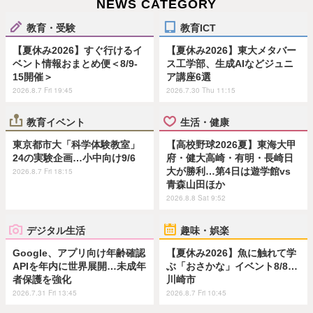
NEWS CATEGORY
教育・受験
教育ICT
【夏休み2026】すぐ行けるイ
【夏休み2026】東大メタバー
ベント情報おまとめ便＜8/9-
ス工学部、生成AIなどジュニ
15開催＞
ア講座6選
2026.8.7 Fri 19:45
2026.7.30 Thu 11:15
教育イベント
生活・健康
東京都市大「科学体験教室」
【高校野球2026夏】東海大甲
24の実験企画…小中向け9/6
府・健大高崎・有明・長崎日
大が勝利…第4日は遊学館vs
2026.8.7 Fri 18:15
青森山田ほか
2026.8.8 Sat 9:52
デジタル生活
趣味・娯楽
Google、アプリ向け年齢確認
【夏休み2026】魚に触れて学
APIを年内に世界展開…未成年
ぶ「おさかな」イベント8/8…
者保護を強化
川崎市
2026.7.31 Fri 13:45
2026.8.7 Fri 10:45