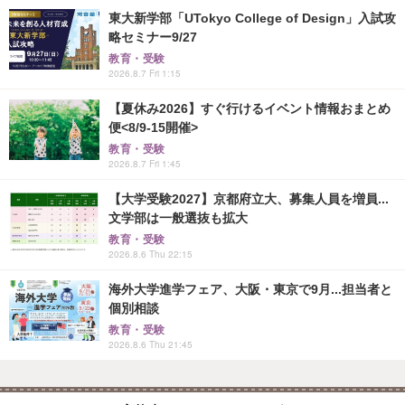
東大新学部「UTokyo College of Design」入試攻
略セミナー9/27
教育・受験
2026.8.7 Fri 1:15
【夏休み2026】すぐ行けるイベント情報おまとめ
便<8/9-15開催>
教育・受験
2026.8.7 Fri 1:45
【大学受験2027】京都府立大、募集人員を増員...
文学部は一般選抜も拡大
教育・受験
2026.8.6 Thu 22:15
海外大学進学フェア、大阪・東京で9月...担当者と
個別相談
教育・受験
2026.8.6 Thu 21:45