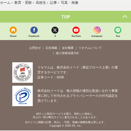
ホーム
›
教育・受験
›
高校生
›
記事
›
写真・画像
TOP
Home
Facebook
X
YouTube
Instagram
line
お問合せ
広告掲載
会社概要
リセマムについて
個人情報保護方針
リセマムは、株式会社イード（東証グロース上場）の運
営するサービスです。
証券コード：6038
株式会社イードは、個人情報の適切な取扱いを行う事業
者に対して付与されるプライバシーマークの付与認定を
受けています。
紹介した商品/サービスを購入、契約した場合に、
売上の一部が弊社サイトに還元されることがあります。
当サイトに掲載の記事・見出し・写真・画像の無断転載を禁じます。
Copyright © 2026 IID, Inc.