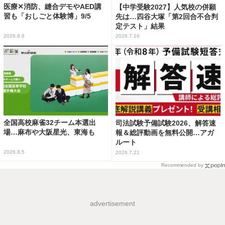
医療✕消防、縫合デモやAED講
【中学受験2027】人気校の併願
習も「おしごと体験博」9/5
先は…四谷大塚「第2回合不合判
定テスト」結果
2026.8.6
2026.7.16
全国高校麻雀32チーム本選出
司法試験予備試験2026、解答速
場…麻布や大阪星光、東海も
報＆総評動画を無料公開…アガ
ルート
2026.8.5
2026.7.21
Recommended by
advertisement