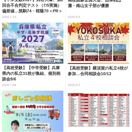
回合不合判定テスト（7/5実施）
灘・南山女子部が優勝
偏差値…筑駒74・桜蔭70＜PR＞
2026.7.10
2026.8.5
【高校受験】【中学受験】兵庫
【高校受験】横須賀の私立4校が
県内の私立31校が集結、個別相
参加…合同相談会10/12
談会9/6
2026.7.28
2026.8.5