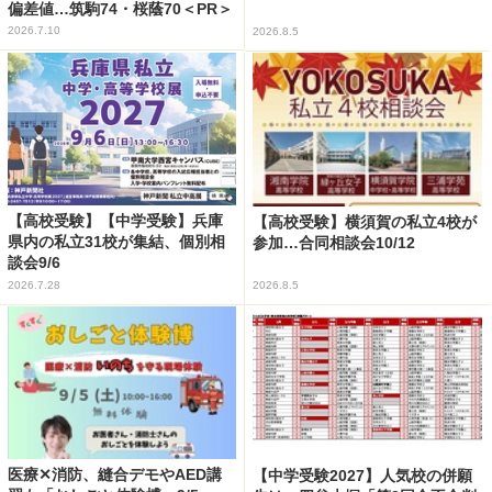
偏差値…筑駒74・桜蔭70＜PR＞
2026.7.10
2026.8.5
【高校受験】【中学受験】兵庫
【高校受験】横須賀の私立4校が
県内の私立31校が集結、個別相
参加…合同相談会10/12
談会9/6
2026.7.28
2026.8.5
医療✕消防、縫合デモやAED講
【中学受験2027】人気校の併願