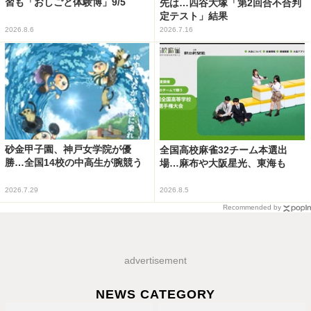
習も「おしごと体験博」9/5
先は…四谷大塚「第2回合不合判
定テスト」結果
2026.8.6
2026.7.16
砂金甲子園、神戸女学院が優
全国高校麻雀32チーム本選出
勝…全国14校の中高生が腕競う
場…麻布や大阪星光、東海も
2026.7.29
2026.8.5
Recommended by
advertisement
NEWS CATEGORY