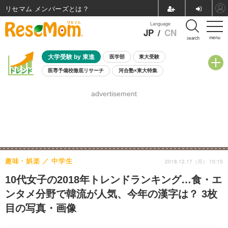
リセマム メンバーズ
Language
JP
/
CN
menu
search
大学受験 by 東進
医学部
東大受験
医専予備校徹底リサーチ
河合塾×東大特集
親子で考える大学選び
高校受験
中学受験
小学校受験
advertisement
共通テスト
夏休み
8月開催学校説明会・相談会
8月開催イベント・WS
全国公立高校 過去問
人気記事
自由研究教材（小学生向け）
自由研究教材（中学生向け）
ランキング
趣味・娯楽
中学生
2018.12.17（月） 10:15
10代女子の2018年トレンドランキング…食・エ
ンタメ分野で韓流が人気、今年の漢字は？ 3枚
目の写真・画像