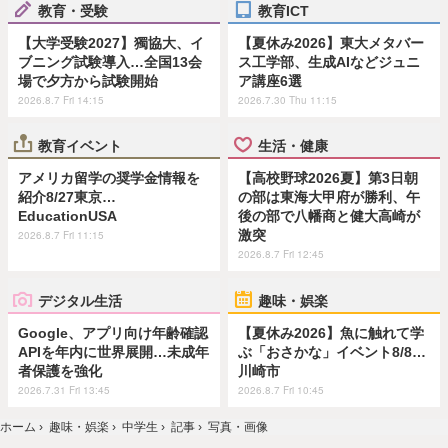
教育・受験
教育ICT
【大学受験2027】獨協大、イ
【夏休み2026】東大メタバー
ブニング試験導入…全国13会
ス工学部、生成AIなどジュニ
場で夕方から試験開始
ア講座6選
2026.8.7 Fri 14:15
2026.7.30 Thu 11:15
教育イベント
生活・健康
アメリカ留学の奨学金情報を
【高校野球2026夏】第3日朝
紹介8/27東京…
の部は東海大甲府が勝利、午
EducationUSA
後の部で八幡商と健大高崎が
激突
2026.8.7 Fri 11:15
2026.8.7 Fri 12:45
デジタル生活
趣味・娯楽
Google、アプリ向け年齢確認
【夏休み2026】魚に触れて学
APIを年内に世界展開…未成年
ぶ「おさかな」イベント8/8…
者保護を強化
川崎市
2026.7.31 Fri 13:45
2026.8.7 Fri 10:45
ホーム
›
趣味・娯楽
›
中学生
›
記事
›
写真・画像