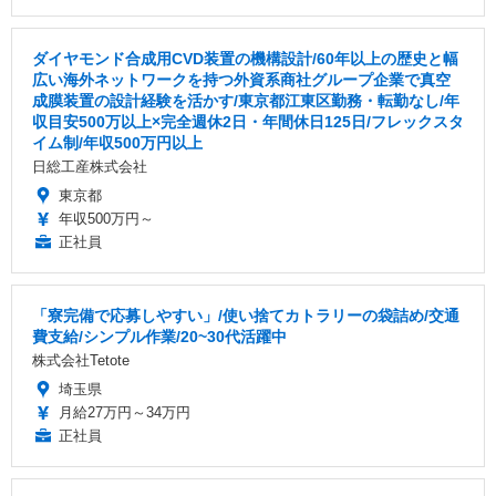
ダイヤモンド合成用CVD装置の機構設計/60年以上の歴史と幅
広い海外ネットワークを持つ外資系商社グループ企業で真空
成膜装置の設計経験を活かす/東京都江東区勤務・転勤なし/年
収目安500万以上×完全週休2日・年間休日125日/フレックスタ
イム制/年収500万円以上
日総工産株式会社
東京都
年収500万円～
正社員
「寮完備で応募しやすい」/使い捨てカトラリーの袋詰め/交通
費支給/シンプル作業/20~30代活躍中
株式会社Tetote
埼玉県
月給27万円～34万円
正社員