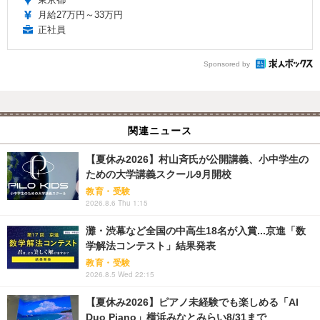
月給27万円～33万円
正社員
Sponsored by
関連ニュース
【夏休み2026】村山斉氏が公開講義、小中学生の
ための大学講義スクール9月開校
教育・受験
2026.8.6 Thu 1:15
灘・渋幕など全国の中高生18名が入賞...京進「数
学解法コンテスト」結果発表
教育・受験
2026.8.5 Wed 22:15
【夏休み2026】ピアノ未経験でも楽しめる「AI
Duo Piano」横浜みなとみらい8/31まで