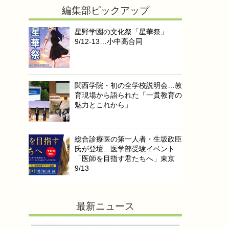
編集部ピックアップ
星野学園の文化祭「星華祭」
9/12-13…小中高合同
関西学院・初の全学校説明会…教
育現場から語られた「一貫教育の
魅力とこれから」
総合診療医の第一人者・生坂政臣
氏が登壇…医学部受験イベント
「医師を目指す君たちへ」東京
9/13
最新ニュース