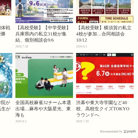
団体戦
【高校受験】【中学受験】
【高校受験】横須賀の私立
優勝
兵庫県内の私立31校が集
4校が参加…合同相談会
結、個別相談会9/6
10/12
2026.7.28
2026.8.5
学院が
全国高校麻雀32チーム本選
渋幕や東大寺学園など40
高生が
出場…麻布や大阪星光、東
校、高校生クイズTOKYO
海も
ラウンドへ
2026.8.5
2026.7.29
Recommended by