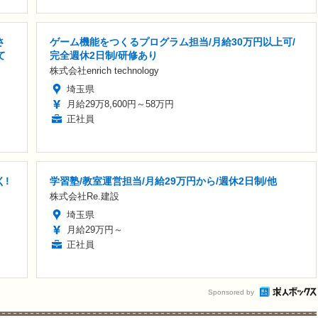
さ
ゲーム機能をつくるプログラム担当/月給30万円以上可/
て
完全週休2日制/研修あり
株式会社enrich technology
埼玉県
月給29万8,600円～58万円
正社員
く!
学習塾/教室運営担当/月給29万円から/週休2日制/他
株式会社Re.建設
埼玉県
月給29万円～
正社員
Sponsored by