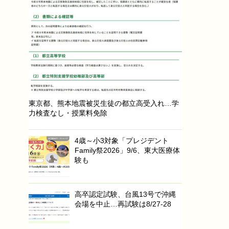
東京都、熊本地震被災生徒の都立高受入れ…学
力検査なし・授業料免除
4歳～小3対象「プレジデント
Family祭2026」9/6、東大医療体
験も
高卒認定試験、台風13号で沖縄
会場を中止…再試験は8/27-28