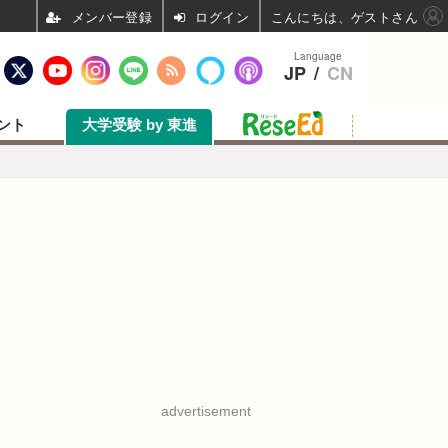
ログイン
こんにちは、ゲストさん
Language
JP
/
CN
ント
大学受験 by 東進
advertisement