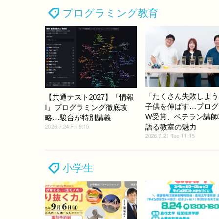
プログラミング教育
「たくさん失敗しよう
【共通テスト2027】「情報
子供を伸ばす…プログ
I」プログラミング徹底攻
W受賞、ベテラン講師
略…駿台が特別講義
2026.7.24 Fri 9:15
語る教室の魅力
2026.7.21 Tue 11:15
小学生