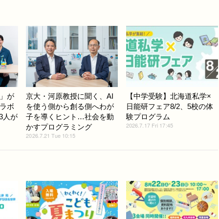
」が
京大・河原教授に聞く、AI
【中学受験】北海道私学×
ラボ
を使う側から創る側へわが
日能研フェア8/2、5校の体
3人が
子を導くヒント…社会を動
験プログラム
2026.7.17 Fri 17:45
かすプログラミング
2026.7.21 Tue 10:15