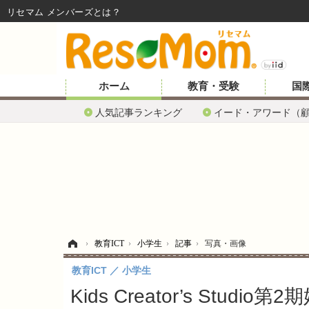
リセマム メンバーズ
ホーム
教育・受験
国
人気記事ランキング
イード・アワード（
ホーム
›
教育ICT
›
小学生
›
記事
›
写真・画像
教育ICT
小学生
Kids Creator’s Stu