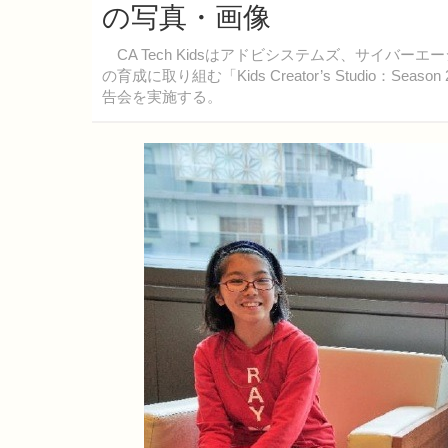
の写真・画像
CA Tech Kidsはアドビシステムズ、サイバ
の育成に取り組む「Kids Creator’s Studio：S
告会を実施する。