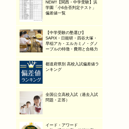
NEW!!【関西・中学受験】浜
学園「小6合否判定テスト」
偏差値一覧
【中学受験の塾選び】
SAPIX・日能研・四谷大塚・
早稲アカ・エルカミノ・グノ
ーブルの特徴・費用と合格力
都道府県別 高校入試偏差値ラ
ンキング
全国公立高校入試（過去入試
問題・正答）
イード・アワード