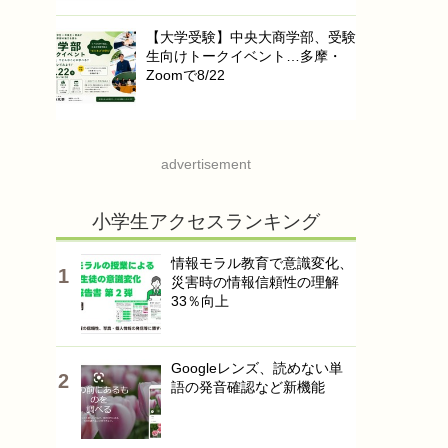
【大学受験】中央大商学部、受験
生向けトークイベント…多摩・
Zoomで8/22
advertisement
小学生アクセスランキング
情報モラル教育で意識変化、
災害時の情報信頼性の理解
33％向上
Googleレンズ、読めない単
語の発音確認など新機能