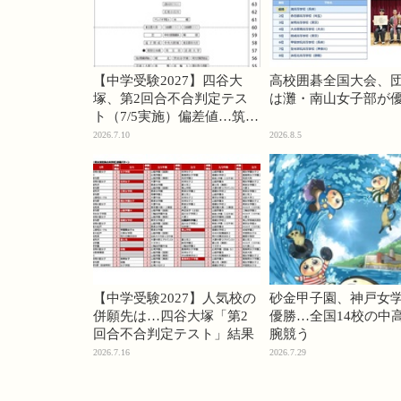
【中学受験2027】四谷大
高校囲碁全国大会、
塚、第2回合不合判定テス
は灘・南山女子部が
ト（7/5実施）偏差値…筑駒
74・桜蔭70＜PR＞
2026.7.10
2026.8.5
【中学受験2027】人気校の
砂金甲子園、神戸女
併願先は…四谷大塚「第2
優勝…全国14校の中
回合不合判定テスト」結果
腕競う
2026.7.16
2026.7.29