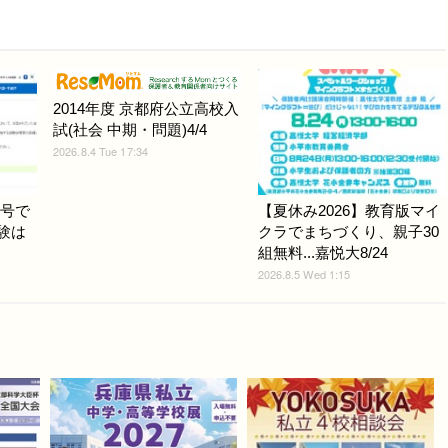
2014年度 京都府公立高校入
試(社会 中期・問題)4/4
2026.8.4 Tue 17:34
3号で
【夏休み2026】教育版マイ
試験は
クラでまちづくり、親子30
組無料...嘉悦大8/24
2026.8.5 Wed 1:15