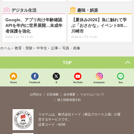
デジタル生活
趣味・娯楽
Google、アプリ向け年齢確認
【夏休み2026】魚に触れて学
APIを年内に世界展開…未成年
ぶ「おさかな」イベント8/8…
者保護を強化
川崎市
2026.7.31 Fri 13:45
2026.8.7 Fri 10:45
ホーム
›
教育・受験
›
中学生
›
記事
›
写真・画像
TOP
Home
Facebook
X
YouTube
Instagram
line
お問合せ
広告掲載
会社概要
リセマムについて
個人情報保護方針
リセマムは、株式会社イード（東証グロース上場）の運
営するサービスです。
証券コード：6038