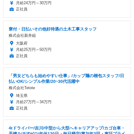
月給24万円～30万円
正社員
寮付・日払いその他好待遇の土木工事スタッフ
株式会社新井組
大阪府
月給25万円～50万円
正社員
「男女どちらも始めやすい仕事」/カップ麺の梱包スタッフ/日
払いOK/シンプル作業/20~30代活躍中
株式会社Tetote
埼玉県
月給27万円～34万円
正社員
4tドライバー/吉川/中型から大型へキャリアアップ/カゴ台車・
手積みほぼゼロ/年休120日・毎日帰宅/賞与年3回・東証プライ