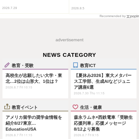
2026.7.29
2026.8.5
Recommended by
advertisement
NEWS CATEGORY
教育・受験
教育ICT
高校生が志願したい大学・東
【夏休み2026】東大メタバー
北…2位は山形大、1位は？
ス工学部、生成AIなどジュニ
ア講座6選
2026.8.7 Fri 10:15
2026.7.30 Thu 11:15
教育イベント
生活・健康
アメリカ留学の奨学金情報を
森永ラムネ×西鉄電車「受験生
紹介8/27東京…
応援列車」応援メッセージ
EducationUSA
8/12より募集
2026.8.7 Fri 11:15
2026.8.7 Fri 9:15