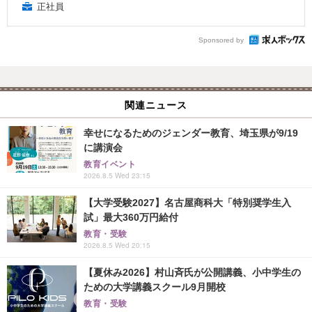
正社員
Sponsored by
関連ニュース
幸せになるためのジェンダー教育、埼玉県が9/19
に講演会
教育イベント
2026.8.5 Wed 23:15
【大学受験2027】名古屋商科大「特別奨学生入
試」最大360万円給付
教育・受験
2026.8.5 Wed 20:15
【夏休み2026】村山斉氏が公開講義、小中学生の
ための大学講義スクール9月開校
教育・受験