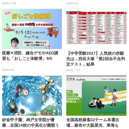
2026.7.28
2026.8.5
医療✕消防、縫合デモやAED講
【中学受験2027】人気校の併願
習も「おしごと体験博」9/5
先は…四谷大塚「第2回合不合判
定テスト」結果
2026.8.6
2026.7.16
砂金甲子園、神戸女学院が優
全国高校麻雀32チーム本選出
勝…全国14校の中高生が腕競う
場…麻布や大阪星光、東海も