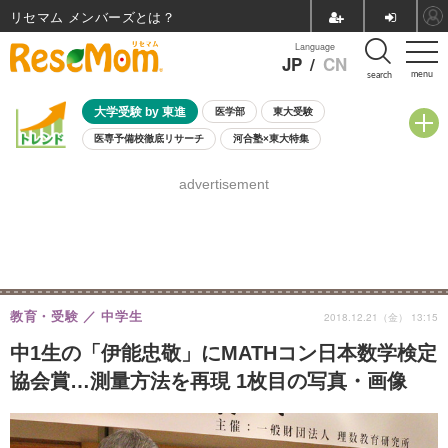
リセマム メンバーズ
Language
JP
/
CN
menu
search
大学受験 by 東進
医学部
東大受験
医専予備校徹底リサーチ
河合塾×東大特集
親子で考える大学選び
高校受験
中学受験
小学校受験
advertisement
共通テスト
夏休み
8月開催学校説明会・相談会
8月開催イベント・WS
全国公立高校 過去問
人気記事
自由研究教材（小学生向け）
自由研究教材（中学生向け）
ランキング
教育・受験
中学生
2018.12.21（金） 13:15
中1生の「伊能忠敬」にMATHコン日本数学検定
協会賞…測量方法を再現 1枚目の写真・画像