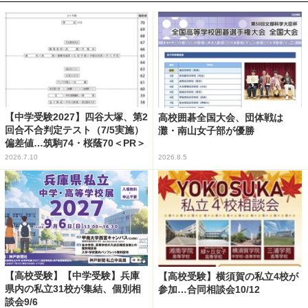
【中学受験2027】四谷大塚、第2
高校囲碁全国大会、団体戦は
回合不合判定テスト（7/5実施）
灘・南山女子部が優勝
偏差値…筑駒74・桜蔭70＜PR＞
2026.7.10
2026.8.5
【高校受験】【中学受験】兵庫
【高校受験】横須賀の私立4校が
県内の私立31校が集結、個別相
参加…合同相談会10/12
談会9/6