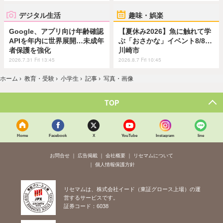
デジタル生活
趣味・娯楽
Google、アプリ向け年齢確認
【夏休み2026】魚に触れて学
APIを年内に世界展開…未成年
ぶ「おさかな」イベント8/8…
者保護を強化
川崎市
2026.7.31 Fri 13:45
2026.8.7 Fri 10:45
ホーム
›
教育・受験
›
小学生
›
記事
›
写真・画像
TOP
Home
Facebook
X
YouTube
Instagram
line
お問合せ
広告掲載
会社概要
リセマムについて
個人情報保護方針
リセマムは、株式会社イード（東証グロース上場）の運
営するサービスです。
証券コード：6038