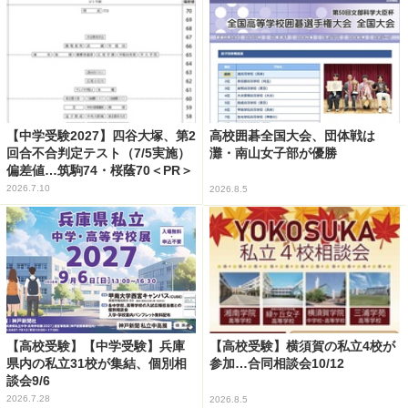
【中学受験2027】四谷大塚、第2
高校囲碁全国大会、団体戦は
回合不合判定テスト（7/5実施）
灘・南山女子部が優勝
偏差値…筑駒74・桜蔭70＜PR＞
2026.7.10
2026.8.5
【高校受験】【中学受験】兵庫
【高校受験】横須賀の私立4校が
県内の私立31校が集結、個別相
参加…合同相談会10/12
談会9/6
2026.7.28
2026.8.5