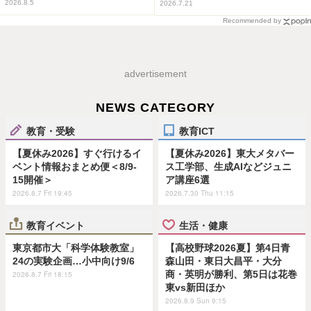
2026.8.5
2026.7.21
Recommended by
advertisement
NEWS CATEGORY
教育・受験
教育ICT
【夏休み2026】すぐ行けるイ
【夏休み2026】東大メタバー
ベント情報おまとめ便＜8/9-
ス工学部、生成AIなどジュニ
15開催＞
ア講座6選
2026.8.7 Fri 19:45
2026.7.30 Thu 11:15
教育イベント
生活・健康
東京都市大「科学体験教室」
【高校野球2026夏】第4日青
24の実験企画…小中向け9/6
森山田・東日大昌平・大分
商・英明が勝利、第5日は花巻
2026.8.7 Fri 18:15
東vs新田ほか
2026.8.9 Sun 9:15