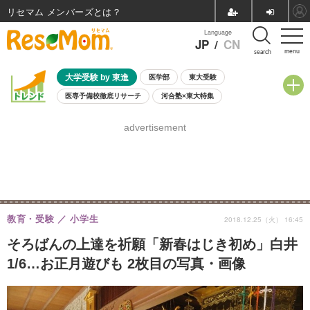
リセマム メンバーズ
Language
JP
/
CN
menu
search
大学受験 by 東進
医学部
東大受験
医専予備校徹底リサーチ
河合塾×東大特集
親子で考える大学選び
高校受験
中学受験
小学校受験
advertisement
共通テスト
夏休み
8月開催学校説明会・相談会
8月開催イベント・WS
全国公立高校 過去問
人気記事
自由研究教材（小学生向け）
自由研究教材（中学生向け）
ランキング
教育・受験
小学生
2018.12.25（火） 16:45
そろばんの上達を祈願「新春はじき初め」白井
1/6…お正月遊びも 2枚目の写真・画像