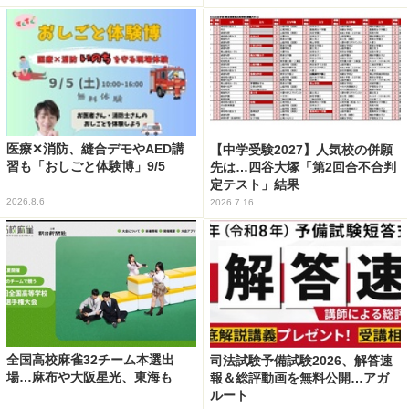
医療✕消防、縫合デモやAED講
【中学受験2027】人気校の併願
習も「おしごと体験博」9/5
先は…四谷大塚「第2回合不合判
定テスト」結果
2026.8.6
2026.7.16
全国高校麻雀32チーム本選出
司法試験予備試験2026、解答速
場…麻布や大阪星光、東海も
報＆総評動画を無料公開…アガ
ルート