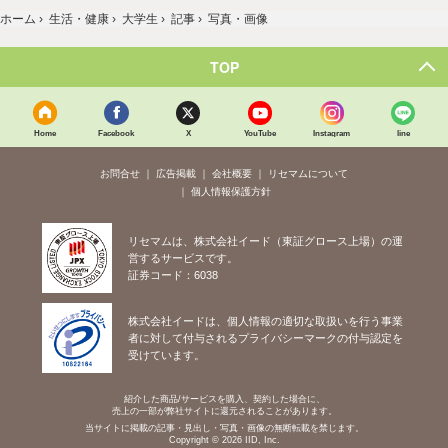
ホーム
›
生活・健康
›
大学生
›
記事
›
写真・画像
TOP
Home
Facebook
X
YouTube
Instagram
line
お問合せ
広告掲載
会社概要
リセマムについて
個人情報保護方針
リセマムは、株式会社イード（東証グロース上場）の運
営するサービスです。
証券コード：6038
株式会社イードは、個人情報の適切な取扱いを行う事業
者に対して付与されるプライバシーマークの付与認定を
受けています。
紹介した商品/サービスを購入、契約した場合に、
売上の一部が弊社サイトに還元されることがあります。
当サイトに掲載の記事・見出し・写真・画像の無断転載を禁じます。
Copyright © 2026 IID, Inc.