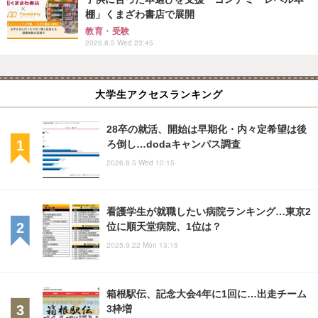
棚」くまざわ書店で展開
教育・受験
2026.8.5 Wed 23:45
大学生アクセスランキング
28卒の就活、開始は早期化・内々定希望は後
ろ倒し…dodaキャンパス調査
2026.8.5 Wed 10:15
看護学生が就職したい病院ランキング…東京2
位に順天堂病院、1位は？
2025.9.22 Mon 13:15
箱根駅伝、記念大会4年に1回に…出走チーム
3枠増