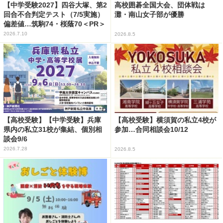
【中学受験2027】四谷大塚、第2
高校囲碁全国大会、団体戦は
回合不合判定テスト（7/5実施）
灘・南山女子部が優勝
偏差値…筑駒74・桜蔭70＜PR＞
2026.7.10
2026.8.5
【高校受験】【中学受験】兵庫
【高校受験】横須賀の私立4校が
県内の私立31校が集結、個別相
参加…合同相談会10/12
談会9/6
2026.7.28
2026.8.5