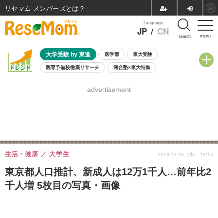
リセマム メンバーズ
Language
JP
/
CN
menu
search
大学受験 by 東進
医学部
東大受験
医専予備校徹底リサーチ
河合塾×東大特集
親子で考える大学選び
高校受験
中学受験
小学校受験
advertisement
共通テスト
夏休み
8月開催学校説明会・相談会
8月開催イベント・WS
全国公立高校 過去問
人気記事
自由研究教材（小学生向け）
自由研究教材（中学生向け）
ランキング
生活・健康
大学生
2018.12.26（水） 13:15
東京都人口推計、新成人は12万1千人…前年比2
千人増 5枚目の写真・画像