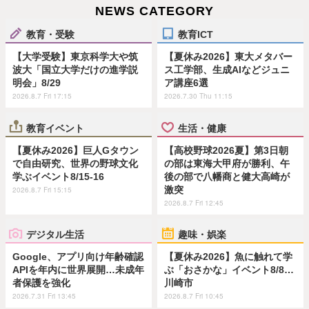
NEWS CATEGORY
教育・受験
教育ICT
【大学受験】東京科学大や筑
【夏休み2026】東大メタバー
波大「国立大学だけの進学説
ス工学部、生成AIなどジュニ
明会」8/29
ア講座6選
2026.8.7 Fri 17:15
2026.7.30 Thu 11:15
教育イベント
生活・健康
【夏休み2026】巨人Gタウン
【高校野球2026夏】第3日朝
で自由研究、世界の野球文化
の部は東海大甲府が勝利、午
学ぶイベント8/15-16
後の部で八幡商と健大高崎が
激突
2026.8.7 Fri 15:15
2026.8.7 Fri 12:45
デジタル生活
趣味・娯楽
Google、アプリ向け年齢確認
【夏休み2026】魚に触れて学
APIを年内に世界展開…未成年
ぶ「おさかな」イベント8/8…
者保護を強化
川崎市
2026.7.31 Fri 13:45
2026.8.7 Fri 10:45