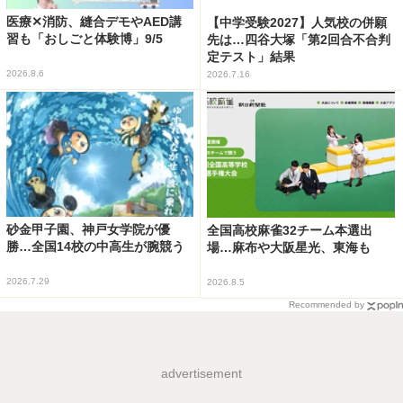
医療✕消防、縫合デモやAED講
【中学受験2027】人気校の併願
習も「おしごと体験博」9/5
先は…四谷大塚「第2回合不合判
定テスト」結果
2026.8.6
2026.7.16
砂金甲子園、神戸女学院が優
全国高校麻雀32チーム本選出
勝…全国14校の中高生が腕競う
場…麻布や大阪星光、東海も
2026.7.29
2026.8.5
Recommended by
advertisement