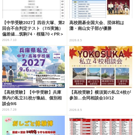
【中学受験2027】四谷大塚、第2
高校囲碁全国大会、団体戦は
回合不合判定テスト（7/5実施）
灘・南山女子部が優勝
偏差値…筑駒74・桜蔭70＜PR＞
2026.7.10
2026.8.5
【高校受験】【中学受験】兵庫
【高校受験】横須賀の私立4校が
県内の私立31校が集結、個別相
参加…合同相談会10/12
談会9/6
2026.7.28
2026.8.5