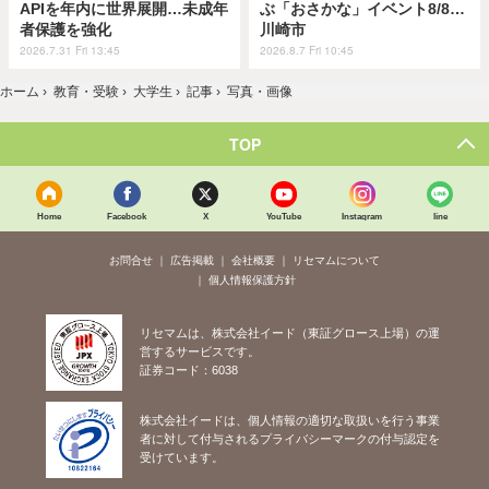
APIを年内に世界展開…未成年
ぶ「おさかな」イベント8/8…
者保護を強化
川崎市
2026.7.31 Fri 13:45
2026.8.7 Fri 10:45
ホーム
›
教育・受験
›
大学生
›
記事
›
写真・画像
TOP
Home
Facebook
X
YouTube
Instagram
line
お問合せ
広告掲載
会社概要
リセマムについて
個人情報保護方針
リセマムは、株式会社イード（東証グロース上場）の運
営するサービスです。
証券コード：6038
株式会社イードは、個人情報の適切な取扱いを行う事業
者に対して付与されるプライバシーマークの付与認定を
受けています。