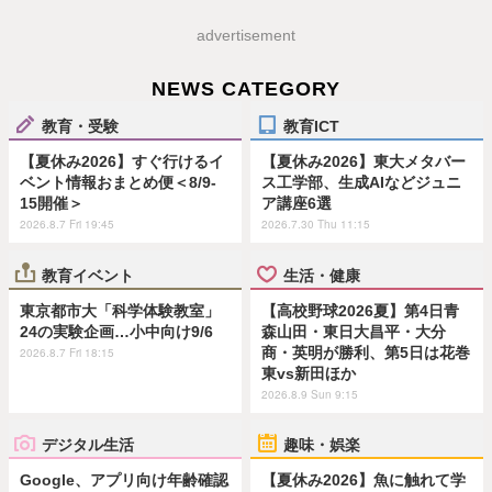
advertisement
NEWS CATEGORY
教育・受験
教育ICT
【夏休み2026】すぐ行けるイ
【夏休み2026】東大メタバー
ベント情報おまとめ便＜8/9-
ス工学部、生成AIなどジュニ
15開催＞
ア講座6選
2026.8.7 Fri 19:45
2026.7.30 Thu 11:15
教育イベント
生活・健康
東京都市大「科学体験教室」
【高校野球2026夏】第4日青
24の実験企画…小中向け9/6
森山田・東日大昌平・大分
商・英明が勝利、第5日は花巻
2026.8.7 Fri 18:15
東vs新田ほか
2026.8.9 Sun 9:15
デジタル生活
趣味・娯楽
Google、アプリ向け年齢確認
【夏休み2026】魚に触れて学