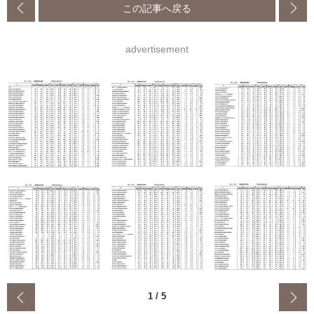
この記事へ戻る
advertisement
‹
1
/
5