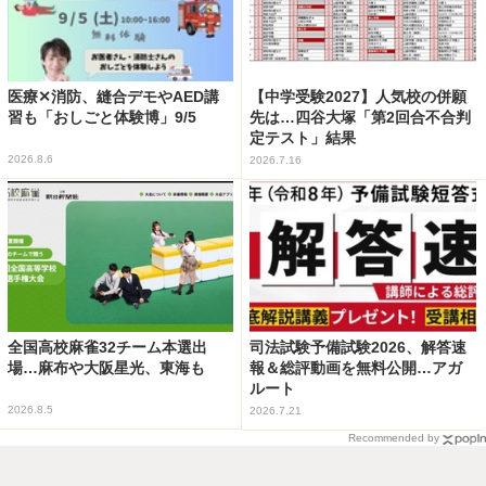
医療✕消防、縫合デモやAED講
【中学受験2027】人気校の併願
習も「おしごと体験博」9/5
先は…四谷大塚「第2回合不合判
定テスト」結果
2026.8.6
2026.7.16
全国高校麻雀32チーム本選出
司法試験予備試験2026、解答速
場…麻布や大阪星光、東海も
報＆総評動画を無料公開…アガ
ルート
2026.8.5
2026.7.21
Recommended by