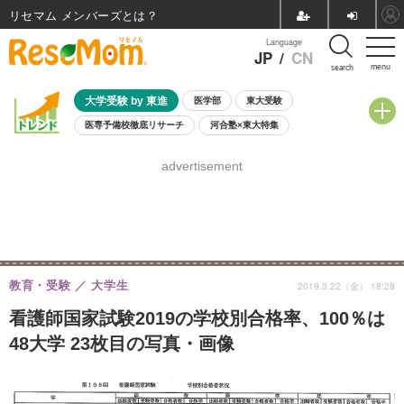
リセマム メンバーズ
Language
JP
/
CN
menu
search
大学受験 by 東進
医学部
東大受験
医専予備校徹底リサーチ
河合塾×東大特集
親子で考える大学選び
高校受験
中学受験
小学校受験
advertisement
共通テスト
夏休み
8月開催学校説明会・相談会
8月開催イベント・WS
全国公立高校 過去問
人気記事
自由研究教材（小学生向け）
自由研究教材（中学生向け）
ランキング
教育・受験
大学生
2019.3.22（金） 18:28
看護師国家試験2019の学校別合格率、100％は
48大学 23枚目の写真・画像