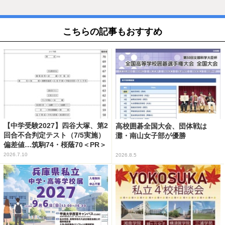
こちらの記事もおすすめ
【中学受験2027】四谷大塚、第2
高校囲碁全国大会、団体戦は
回合不合判定テスト（7/5実施）
灘・南山女子部が優勝
偏差値…筑駒74・桜蔭70＜PR＞
2026.7.10
2026.8.5