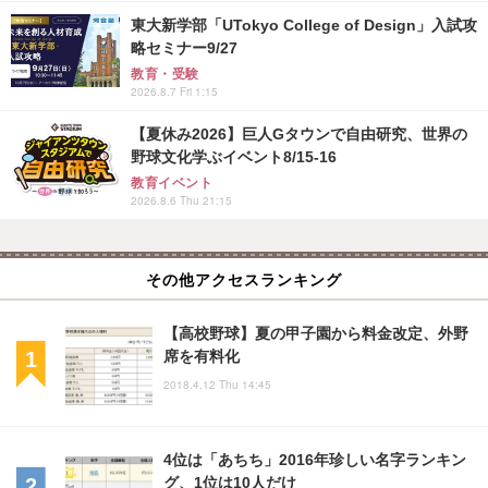
東大新学部「UTokyo College of Design」入試攻
略セミナー9/27
教育・受験
2026.8.7 Fri 1:15
【夏休み2026】巨人Gタウンで自由研究、世界の
野球文化学ぶイベント8/15-16
教育イベント
2026.8.6 Thu 21:15
その他アクセスランキング
【高校野球】夏の甲子園から料金改定、外野
席を有料化
2018.4.12 Thu 14:45
4位は「あちち」2016年珍しい名字ランキン
グ、1位は10人だけ