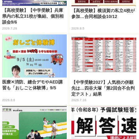
【高校受験】【中学受験】兵庫
【高校受験】横須賀の私立4校が
県内の私立31校が集結、個別相
参加…合同相談会10/12
談会9/6
2026.7.28
2026.8.5
医療✕消防、縫合デモやAED講
【中学受験2027】人気校の併願
習も「おしごと体験博」9/5
先は…四谷大塚「第2回合不合判
定テスト」結果
2026.8.6
2026.7.16