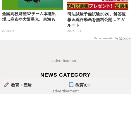
全国高校麻雀32チーム本選出
司法試験予備試験2026、解答速
場…麻布や大阪星光、東海も
報＆総評動画を無料公開…アガ
ルート
2026.8.5
2026.7.21
Recommended by
advertisement
NEWS CATEGORY
教育・受験
教育ICT
advertisement
【夏休み2026】すぐ行けるイ
【夏休み2026】東大メタバー
ベント情報おまとめ便＜8/9-
ス工学部、生成AIなどジュニ
15開催＞
ア講座6選
2026.8.7 Fri 19:45
2026.7.30 Thu 11:15
教育イベント
生活・健康