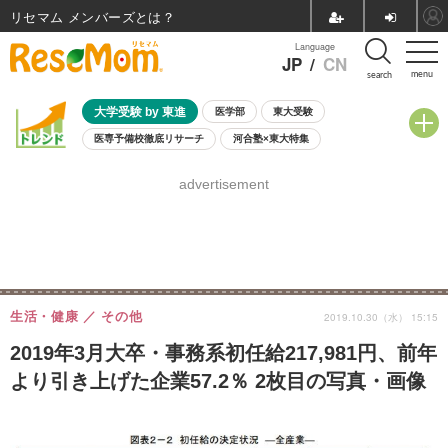
リセマム メンバーズ
Language
JP
/
CN
menu
search
大学受験 by 東進
医学部
東大受験
医専予備校徹底リサーチ
河合塾×東大特集
親子で考える大学選び
高校受験
中学受験
小学校受験
advertisement
共通テスト
夏休み
8月開催学校説明会・相談会
8月開催イベント・WS
全国公立高校 過去問
人気記事
自由研究教材（小学生向け）
自由研究教材（中学生向け）
ランキング
生活・健康
その他
2019.10.30（水） 15:15
2019年3月大卒・事務系初任給217,981円、前年
より引き上げた企業57.2％ 2枚目の写真・画像