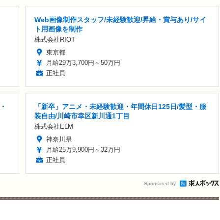
Web画像制作スタッフ/未経験歓迎/昇給・賞与あり/サイ
ト用画像を制作
株式会社RIOT
東京都
月給29万3,700円～50万円
正社員
・
「新卒」アニメ・未経験歓迎・年間休日125日/髪型・服
装自由/川崎市幸区新川通1丁目
株式会社ELM
神奈川県
月給25万9,900円～32万円
正社員
Sponsored by