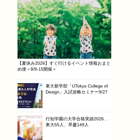
【夏休み2026】すぐ行けるイベント情報おまと
め便＜8/9-15開催＞
東大新学部「UTokyo College of
Design」入試攻略セミナー9/27
行知学園の大学合格実績2026…
東大55人、早慶149人