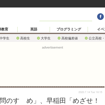
際教育
英語
プログラミング
イベ
中学生
高校生
大学生
高校偏差値
公立高校・
advertisement
2020.7.14 Tue 16:15
学問のすゝめ」、早稲田「めざせ！