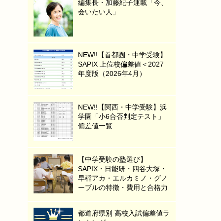
編集長・加藤紀子連載「今、
会いたい人」
NEW!!【首都圏・中学受験】
SAPIX 上位校偏差値＜2027
年度版（2026年4月）
NEW!!【関西・中学受験】浜
学園「小6合否判定テスト」
偏差値一覧
【中学受験の塾選び】
SAPIX・日能研・四谷大塚・
早稲アカ・エルカミノ・グノ
ーブルの特徴・費用と合格力
都道府県別 高校入試偏差値ラ