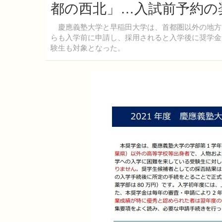
都の西北」…入試前予約の
慶應義塾大学と早稲田大学は、首都圏以外の地方出
らも入学前に申請し、採用されると入学後に奨学金
験生も対象となった。