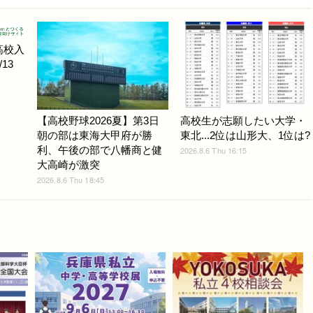
高校入
13
【高校野球2026夏】第3日
高校生が志願したい大学・
朝の部は東海大甲府が勝
東北...2位は山形大、1位は?
利、午後の部で八幡商と健
2026.8.6 Thu 16:15
大高崎が激突
2026.8.6 Thu 18:45