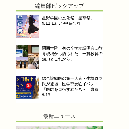
編集部ピックアップ
星野学園の文化祭「星華祭」
9/12-13…小中高合同
関西学院・初の全学校説明会…教
育現場から語られた「一貫教育の
魅力とこれから」
総合診療医の第一人者・生坂政臣
氏が登壇…医学部受験イベント
「医師を目指す君たちへ」東京
9/13
最新ニュース