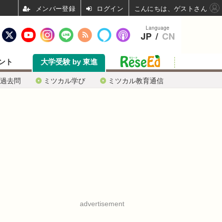
ログイン
こんにちは、ゲストさん
Language
JP
/
CN
ント
大学受験 by 東進
過去問
ミツカル学び
ミツカル教育通信
advertisement