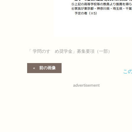
「 学問のすゝめ奨学金」募集要項（一部）
前の画像
こ
advertisement