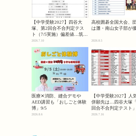
【中学受験2027】四谷大
高校囲碁全国大会、
塚、第2回合不合判定テス
は灘・南山女子部が
ト（7/5実施）偏差値…筑駒
74・桜蔭70＜PR＞
2026.7.10
2026.8.5
医療✕消防、縫合デモや
【中学受験2027】人
AED講習も「おしごと体験
併願先は…四谷大塚「
博」9/5
回合不合判定テスト
2026.8.6
2026.7.16