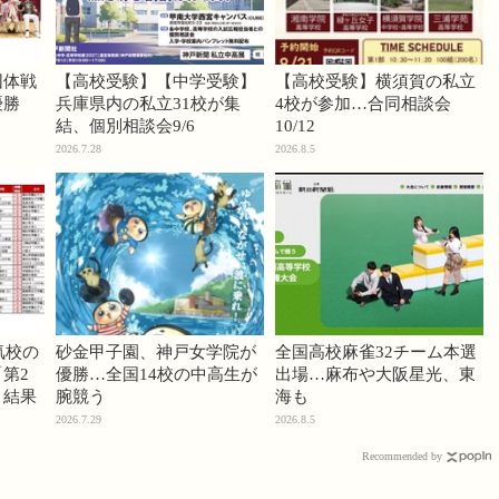
団体戦
【高校受験】【中学受験】
【高校受験】横須賀の私立
優勝
兵庫県内の私立31校が集
4校が参加…合同相談会
結、個別相談会9/6
10/12
2026.7.28
2026.8.5
気校の
砂金甲子園、神戸女学院が
全国高校麻雀32チーム本選
第2
優勝…全国14校の中高生が
出場…麻布や大阪星光、東
」結果
腕競う
海も
2026.7.29
2026.8.5
Recommended by