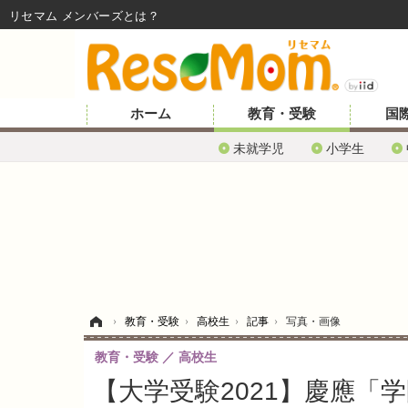
リセマム メンバーズ
ホーム
教育・受験
国
未就学児
小学生
ホーム
›
教育・受験
›
高校生
›
記事
›
写真・画像
教育・受験
高校生
【大学受験2021】慶應「