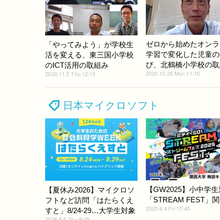
ゼロから始めたオンラ
「やってみよう」が学校生
学習で変化した児童の
活を変える、東三国小学校
び、北鶴橋小学校の取
のICT活用の取組み
2020.10.26 Mon 11:15
2020.11.5 Thu 12:15
日本マイクロソフト
【GW2025】小中学
【夏休み2026】マイクロソ
「STREAM FEST」関
フトなど訪問「はたらくえ
2025.4.4 Fri 17:45
すと」8/24-29…大学生対象
2026.8.6 Thu 9:45