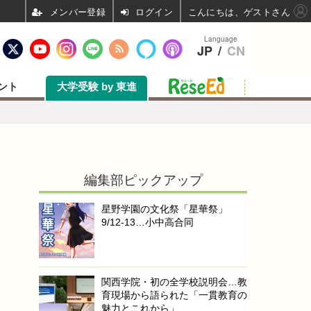
ログイン
こんにちは、ゲストさん
Language
JP
/
CN
ント
大学受験 by 東進
編集部ピックアップ
星野学園の文化祭「星華祭」
9/12-13…小中高合同
関西学院・初の全学校説明会…教
育現場から語られた「一貫教育の
魅力とこれから」