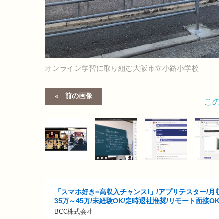
オンライン学習に取り組む大阪市立小路小学校
前の画像
こ
「スマホ好き=高収入チャンス!」/アプリテスター/月
35万～45万/未経験OK/定時退社推奨/リモート面接O
BCC株式会社