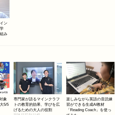
イン
学
組み
生対象
専門家が語るマインクラフ
楽しみながら英語の音読練
大5/5
トの教育的効果、学びを広
習ができる生成AI教材
げるための大人の役割
「Reading Coach」を使っ
2024.12.27 Fri 11:45