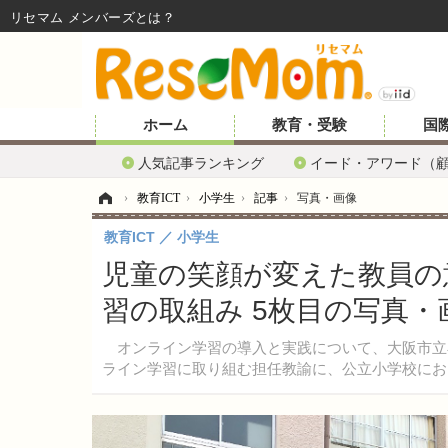
リセマム メンバーズ
ホーム
教育・受験
国
人気記事ランキング
イード・アワード（
ホーム
›
教育ICT
›
小学生
›
記事
›
写真・画像
教育ICT
小学生
児童の笑顔が変えた教員の
習の取組み 5枚目の写真・
オンライン学習の導入と実践について、大阪市立
ライン学習に取り組む担任教諭に、公立小学校にお