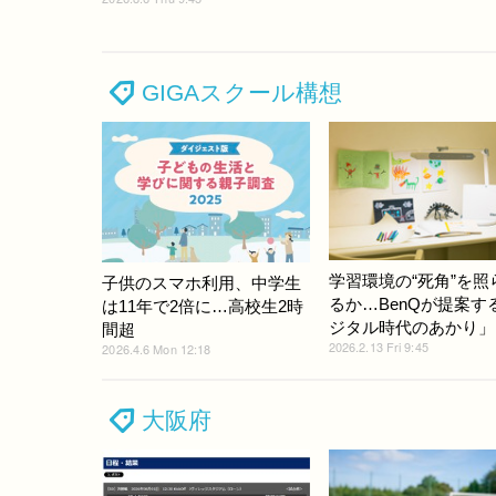
GIGAスクール構想
学習環境の“死角”を照
子供のスマホ利用、中学生
るか…BenQが提案す
は11年で2倍に…高校生2時
ジタル時代のあかり」
間超
2026.2.13 Fri 9:45
2026.4.6 Mon 12:18
大阪府