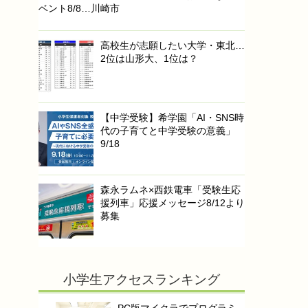
ベント8/8…川崎市
高校生が志願したい大学・東北…
2位は山形大、1位は？
【中学受験】希学園「AI・SNS時
代の子育てと中学受験の意義」
9/18
森永ラムネ×西鉄電車「受験生応
援列車」応援メッセージ8/12より
募集
小学生アクセスランキング