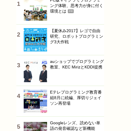
PC版マイクラでプログラミ
ング体験、思考力が身に付く
環境とは
PR
【夏休み2017】レゴで自由
研究、ロボットプログラミン
グ3大作戦
auショップでプログラミング
教室、KEC MirizとKDDI提携
Eテレプログラミング教育番
組8月に続編、厚切りジェイ
ソン再登場
Googleレンズ、読めない単
語の発音確認など新機能