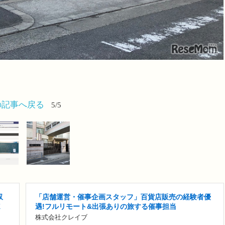
の記事へ戻る
5/5
収
「店舗運営・催事企画スタッフ」百貨店販売の経験者優
K
遇!フルリモート&出張ありの旅する催事担当
株式会社クレイブ