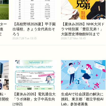
ター
【高校野球2026夏】甲子園
【夏休み2026】NHK大河ド
進
出場校、きょう全代表出そ
ラマ特別展「豊臣兄弟！」
定
ろう
大阪歴史博物館8/31まで
2026.7.28 Tue 13:15
2026.7.27 Mon 18:45
転・
【夏休み2026】電気通信大
生成AIで社会課題の解決に
月開校
「ラボ体験」女子中高生向
挑戦、東京都「都立学校AI
け8/21
Lab」参加者募集