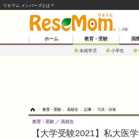
リセマム メンバーズ
ホーム
教育・受験
国
未就学児
小学生
ホーム
›
教育・受験
›
高校生
›
記事
›
写真・画像
教育・受験
高校生
【大学受験2021】私大医