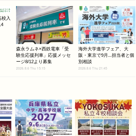
高校入
4
森永ラムネ×西鉄電車「受
海外大学進学フェア、大
験生応援列車」応援メッセ
阪・東京で9月...担当者と個
ージ8/12より募集
別相談
2026.8.6 Thu 15:15
2026.8.6 Thu 21:45