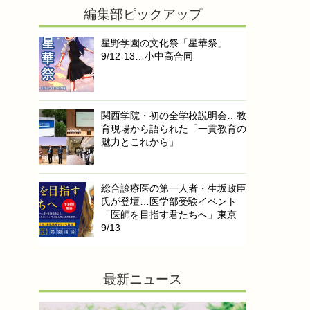
編集部ピックアップ
星野学園の文化祭「星華祭」
9/12-13…小中高合同
関西学院・初の全学校説明会…教
育現場から語られた「一貫教育の
魅力とこれから」
総合診療医の第一人者・生坂政臣
氏が登壇…医学部受験イベント
「医師を目指す君たちへ」東京
9/13
最新ニュース