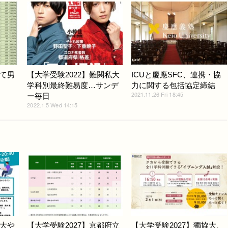
て男
【大学受験2022】難関私大
ICUと慶應SFC、連携・協
学科別最終難易度…サンデ
力に関する包括協定締結
2021.11.26 Fri 18:45
ー毎日
2022.1.5 Wed 14:15
大や
【大学受験2027】京都府立
【大学受験2027】獨協大、