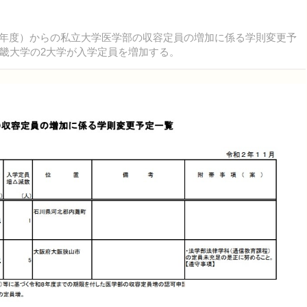
令和3年度）からの私立大学医学部の収容定員の増加に係る学則変更予
近畿大学の2大学が入学定員を増加する。