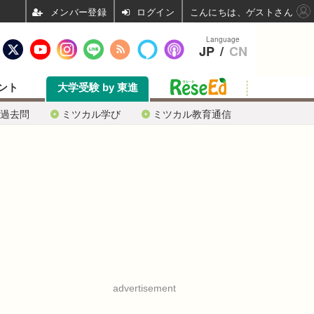
ログイン
こんにちは、ゲストさん
Language
JP
/
CN
ント
大学受験 by 東進
過去問
ミツカル学び
ミツカル教育通信
advertisement