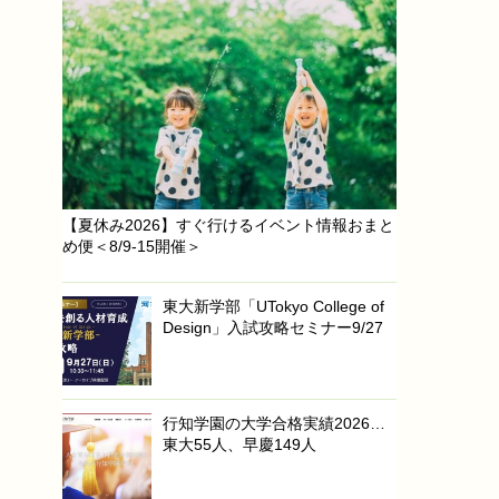
【夏休み2026】すぐ行けるイベント情報おまと
め便＜8/9-15開催＞
東大新学部「UTokyo College of
Design」入試攻略セミナー9/27
行知学園の大学合格実績2026…
東大55人、早慶149人