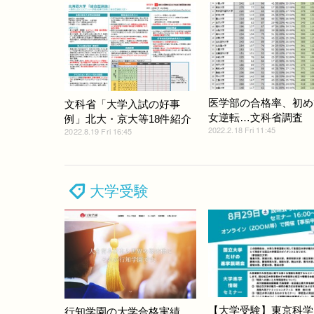
医学部の合格率、初め
文科省「大学入試の好事
女逆転…文科省調査
例」北大・京大等18件紹介
2022.2.18 Fri 11:45
2022.8.19 Fri 16:45
大学受験
【大学受験】東京科学
行知学園の大学合格実績