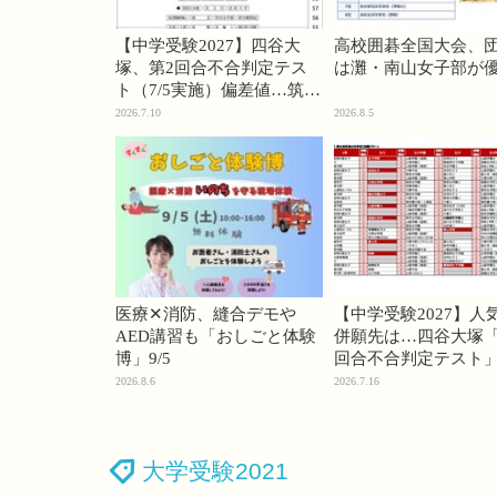
【中学受験2027】四谷大
高校囲碁全国大会、
塚、第2回合不合判定テス
は灘・南山女子部が
ト（7/5実施）偏差値…筑駒
74・桜蔭70＜PR＞
2026.7.10
2026.8.5
医療✕消防、縫合デモや
【中学受験2027】人
AED講習も「おしごと体験
併願先は…四谷大塚「
博」9/5
回合不合判定テスト
2026.8.6
2026.7.16
大学受験2021