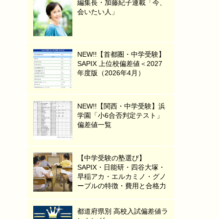
編集長・加藤紀子連載「今、
会いたい人」
NEW!!【首都圏・中学受験】
SAPIX 上位校偏差値＜2027
年度版（2026年4月）
NEW!!【関西・中学受験】浜
学園「小6合否判定テスト」
偏差値一覧
【中学受験の塾選び】
SAPIX・日能研・四谷大塚・
早稲アカ・エルカミノ・グノ
ーブルの特徴・費用と合格力
都道府県別 高校入試偏差値ラ