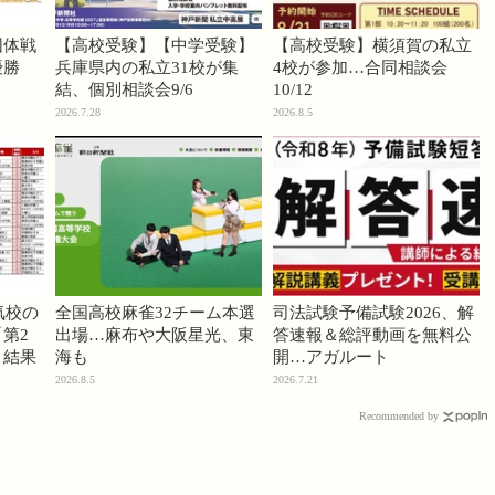
団体戦
【高校受験】【中学受験】
【高校受験】横須賀の私立
優勝
兵庫県内の私立31校が集
4校が参加…合同相談会
結、個別相談会9/6
10/12
2026.7.28
2026.8.5
気校の
全国高校麻雀32チーム本選
司法試験予備試験2026、解
第2
出場…麻布や大阪星光、東
答速報＆総評動画を無料公
」結果
海も
開…アガルート
2026.8.5
2026.7.21
Recommended by