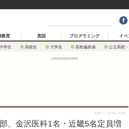
際教育
英語
プログラミング
イベ
中学生
高校生
大学生
高校偏差値
公立高校・
advertisement
2020.11.12 Thu 10:45
学部、金沢医科1名・近畿5名定員増