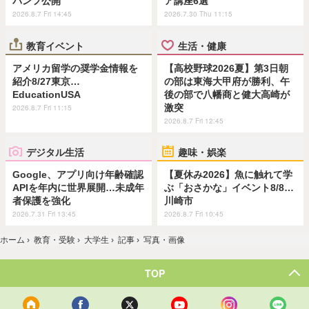
パンフ公開
ア講座6選
2026.8.7 Fri 14:45
2026.7.30 Thu 11:15
教育イベント
生活・健康
アメリカ留学の奨学金情報を
【高校野球2026夏】第3日朝
紹介8/27東京…
の部は東海大甲府が勝利、午
EducationUSA
後の部で八幡商と健大高崎が
激突
2026.8.7 Fri 11:15
2026.8.7 Fri 12:45
デジタル生活
趣味・娯楽
Google、アプリ向け年齢確認
【夏休み2026】魚に触れて学
APIを年内に世界展開…未成年
ぶ「おさかな」イベント8/8…
者保護を強化
川崎市
2026.7.31 Fri 13:45
2026.8.7 Fri 10:45
ホーム
›
教育・受験
›
大学生
›
記事
›
写真・画像
TOP