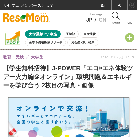
リセマム メンバーズ
Language
JP
/
CN
menu
search
大学受験 by 東進
医学部
東大受験
医専予備校徹底リサーチ
河合塾×東大特集
親子で考える大学選び
高校受験
中学受験
小学校受験
教育・受験
大学生
2020.12.1（火） 13:15
共通テスト
夏休み
8月開催学校説明会・相談会
8月開催イベント・WS
全国公立高校 過去問
人気記事
【学生無料招待】J-POWER「エコ×エネ体験ツ
自由研究教材（小学生向け）
自由研究教材（中学生向け）
ランキング
アー火力編＠オンライン」環境問題＆エネルギ
ーを学び合う 2枚目の写真・画像