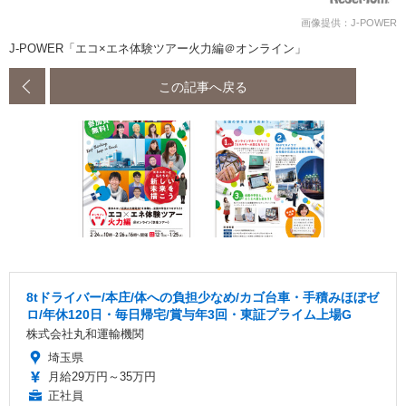
画像提供：J-POWER
J-POWER「エコ×エネ体験ツアー火力編＠オンライン」
この記事へ戻る
8tドライバー/本庄/体への負担少なめ/カゴ台車・手積みほぼゼ
ロ/年休120日・毎日帰宅/賞与年3回・東証プライム上場G
株式会社丸和運輸機関
埼玉県
月給29万円～35万円
正社員