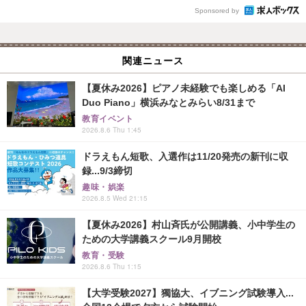
Sponsored by
関連ニュース
【夏休み2026】ピアノ未経験でも楽しめる「AI
Duo Piano」横浜みなとみらい8/31まで
教育イベント
2026.8.6 Thu 1:45
ドラえもん短歌、入選作は11/20発売の新刊に収
録...9/3締切
趣味・娯楽
2026.8.5 Wed 21:15
【夏休み2026】村山斉氏が公開講義、小中学生の
ための大学講義スクール9月開校
教育・受験
2026.8.6 Thu 1:15
【大学受験2027】獨協大、イブニング試験導入...