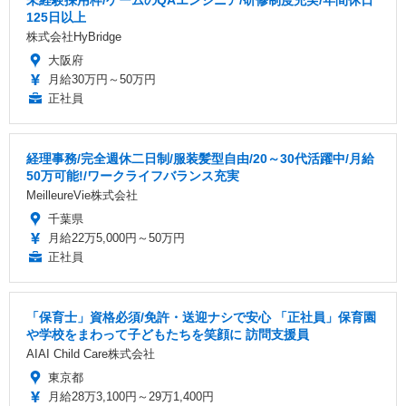
未経験採用枠/ゲームのQAエンジニア/研修制度充実/年間休日
125日以上
株式会社HyBridge
大阪府
月給30万円～50万円
正社員
経理事務/完全週休二日制/服装髪型自由/20～30代活躍中/月給
50万可能!/ワークライフバランス充実
MeilleureVie株式会社
千葉県
月給22万5,000円～50万円
正社員
「保育士」資格必須/免許・送迎ナシで安心 「正社員」保育園
や学校をまわって子どもたちを笑顔に 訪問支援員
AIAI Child Care株式会社
東京都
月給28万3,100円～29万1,400円