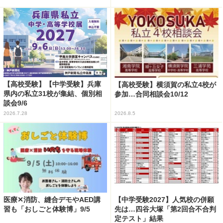
【高校受験】【中学受験】兵庫
【高校受験】横須賀の私立4校が
県内の私立31校が集結、個別相
参加…合同相談会10/12
談会9/6
2026.7.28
2026.8.5
医療✕消防、縫合デモやAED講
【中学受験2027】人気校の併願
習も「おしごと体験博」9/5
先は…四谷大塚「第2回合不合判
定テスト」結果