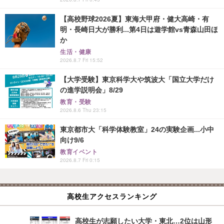
【高校野球2026夏】東海大甲府・健大高崎・有
明・長崎日大が勝利...第4日は遊学館vs青森山田ほ
か
生活・健康
2026.8.7 Fri 15:52
【大学受験】東京科学大や筑波大「国立大学だけ
の進学説明会」8/29
教育・受験
2026.8.6 Thu 23:15
東京都市大「科学体験教室」24の実験企画...小中
向け9/6
教育イベント
2026.8.7 Fri 0:15
高校生アクセスランキング
高校生が志願したい大学・東北…2位は山形