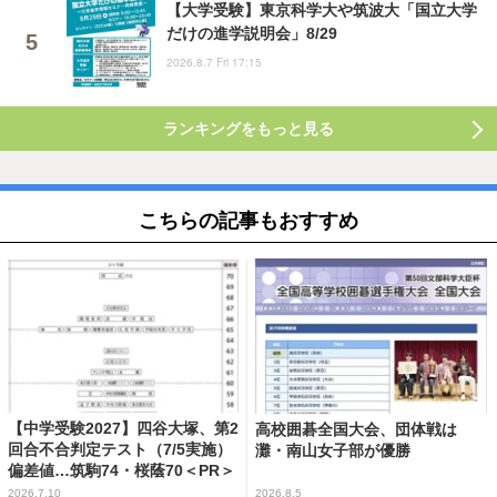
【大学受験】東京科学大や筑波大「国立大学
だけの進学説明会」8/29
2026.8.7 Fri 17:15
ランキングをもっと見る
こちらの記事もおすすめ
【中学受験2027】四谷大塚、第2
高校囲碁全国大会、団体戦は
回合不合判定テスト（7/5実施）
灘・南山女子部が優勝
偏差値…筑駒74・桜蔭70＜PR＞
2026.7.10
2026.8.5