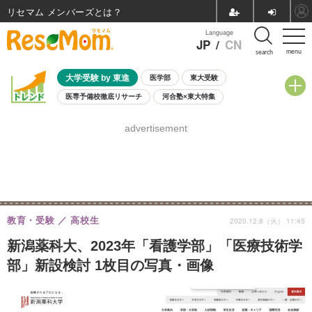
リセマム メンバーズ
Language
JP
/
CN
menu
search
大学受験 by 東進
医学部
東大受験
医専予備校徹底リサーチ
河合塾×東大特集
親子で考える大学選び
高校受験
中学受験
小学校受験
advertisement
共通テスト
夏休み
8月開催学校説明会・相談会
8月開催イベント・WS
全国公立高校 過去問
人気記事
自由研究教材（小学生向け）
自由研究教材（中学生向け）
ランキング
教育・受験
高校生
2020.12.8（火） 11:45
新潟薬科大、2023年「看護学部」「医療技術学
部」新設検討 1枚目の写真・画像