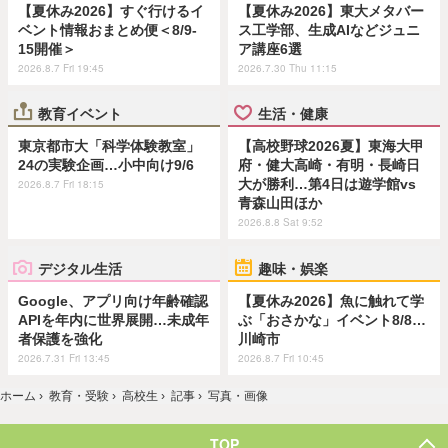
【夏休み2026】すぐ行けるイ
【夏休み2026】東大メタバー
ベント情報おまとめ便＜8/9-
ス工学部、生成AIなどジュニ
15開催＞
ア講座6選
2026.8.7 Fri 19:45
2026.7.30 Thu 11:15
教育イベント
生活・健康
東京都市大「科学体験教室」
【高校野球2026夏】東海大甲
24の実験企画…小中向け9/6
府・健大高崎・有明・長崎日
大が勝利…第4日は遊学館vs
2026.8.7 Fri 18:15
青森山田ほか
2026.8.8 Sat 9:52
デジタル生活
趣味・娯楽
Google、アプリ向け年齢確認
【夏休み2026】魚に触れて学
APIを年内に世界展開…未成年
ぶ「おさかな」イベント8/8…
者保護を強化
川崎市
2026.7.31 Fri 13:45
2026.8.7 Fri 10:45
ホーム
›
教育・受験
›
高校生
›
記事
›
写真・画像
TOP