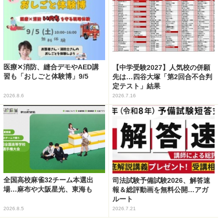
医療✕消防、縫合デモやAED講
【中学受験2027】人気校の併願
習も「おしごと体験博」9/5
先は…四谷大塚「第2回合不合判
定テスト」結果
2026.8.6
2026.7.16
全国高校麻雀32チーム本選出
司法試験予備試験2026、解答速
場…麻布や大阪星光、東海も
報＆総評動画を無料公開…アガ
ルート
2026.8.5
2026.7.21