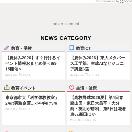
Recommended by
advertisement
NEWS CATEGORY
教育・受験
教育ICT
【夏休み2026】すぐ行けるイ
【夏休み2026】東大メタバー
ベント情報おまとめ便＜8/9-
ス工学部、生成AIなどジュニ
15開催＞
ア講座6選
2026.8.7 Fri 19:45
2026.7.30 Thu 11:15
教育イベント
生活・健康
東京都市大「科学体験教室」
【高校野球2026夏】第4日青
24の実験企画…小中向け9/6
森山田・東日大昌平・大分
商・英明が勝利、第5日は花巻
2026.8.7 Fri 18:15
東vs新田ほか
2026.8.9 Sun 9:15