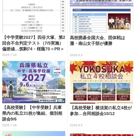
【中学受験2027】四谷大塚、第2
高校囲碁全国大会、団体戦は
回合不合判定テスト（7/5実施）
灘・南山女子部が優勝
偏差値…筑駒74・桜蔭70＜PR＞
2026.7.10
2026.8.5
【高校受験】【中学受験】兵庫
【高校受験】横須賀の私立4校が
県内の私立31校が集結、個別相
参加…合同相談会10/12
談会9/6
2026.7.28
2026.8.5