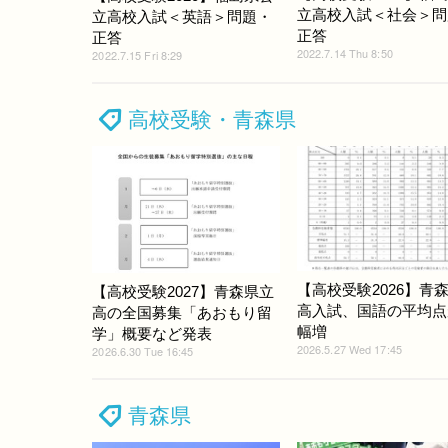
立高校入試＜社会＞問
立高校入試＜英語＞問題・
正答
正答
2022.7.14 Thu 8:50
2022.7.15 Fri 8:29
高校受験・青森県
【高校受験2026】青
【高校受験2027】青森県立
高入試、国語の平均点
高の全国募集「あおもり留
幅増
学」概要など発表
2026.5.27 Wed 17:45
2026.6.30 Tue 16:45
青森県