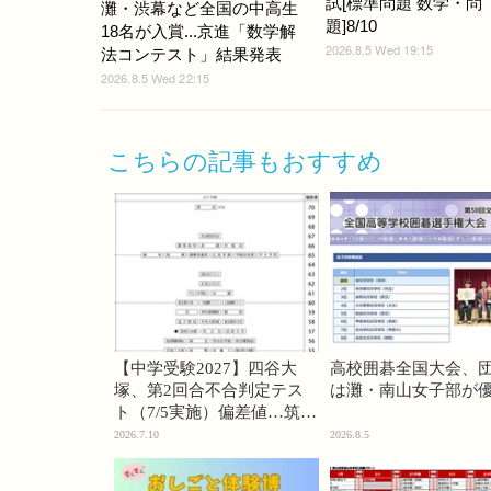
試[標準問題 数学・問
灘・渋幕など全国の中高生
題]8/10
18名が入賞...京進「数学解
2026.8.5 Wed 19:15
法コンテスト」結果発表
2026.8.5 Wed 22:15
こちらの記事もおすすめ
【中学受験2027】四谷大
高校囲碁全国大会、
塚、第2回合不合判定テス
は灘・南山女子部が
ト（7/5実施）偏差値…筑駒
74・桜蔭70＜PR＞
2026.7.10
2026.8.5