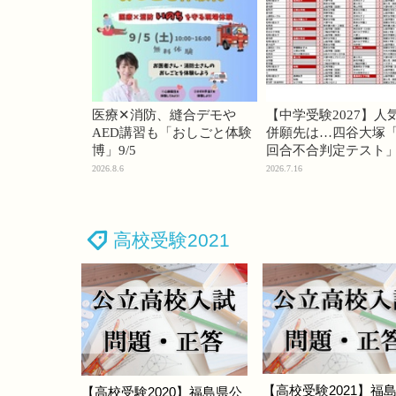
医療✕消防、縫合デモや
【中学受験2027】人
AED講習も「おしごと体験
併願先は…四谷大塚「
博」9/5
回合不合判定テスト
2026.8.6
2026.7.16
高校受験2021
【高校受験2021】福
【高校受験2020】福島県公