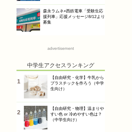
森永ラムネ×西鉄電車「受験生応
援列車」応援メッセージ8/12より
募集
advertisement
中学生アクセスランキング
【自由研究・化学】牛乳から
プラスチックを作ろう（中学
生向け）
【自由研究・物理】温まりや
すい色 or 冷めやすい色は？
（中学生向け）