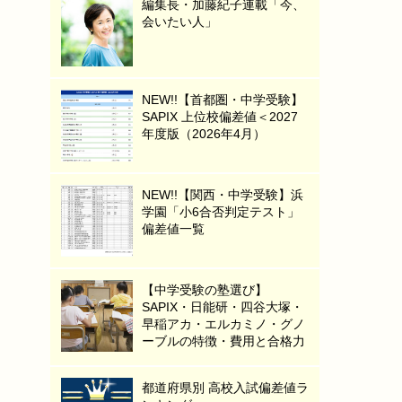
編集長・加藤紀子連載「今、
会いたい人」
NEW!!【首都圏・中学受験】
SAPIX 上位校偏差値＜2027
年度版（2026年4月）
NEW!!【関西・中学受験】浜
学園「小6合否判定テスト」
偏差値一覧
【中学受験の塾選び】
SAPIX・日能研・四谷大塚・
早稲アカ・エルカミノ・グノ
ーブルの特徴・費用と合格力
都道府県別 高校入試偏差値ラ