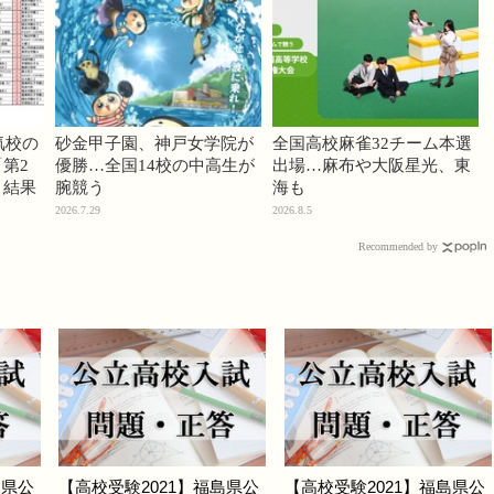
気校の
砂金甲子園、神戸女学院が
全国高校麻雀32チーム本選
第2
優勝…全国14校の中高生が
出場…麻布や大阪星光、東
」結果
腕競う
海も
2026.7.29
2026.8.5
Recommended by
島県公
【高校受験2021】福島県公
【高校受験2021】福島県公