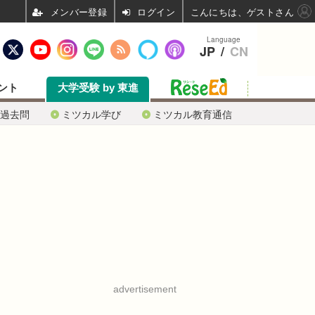
ログイン
こんにちは、ゲストさん
Language
JP
/
CN
ント
大学受験 by 東進
過去問
ミツカル学び
ミツカル教育通信
advertisement