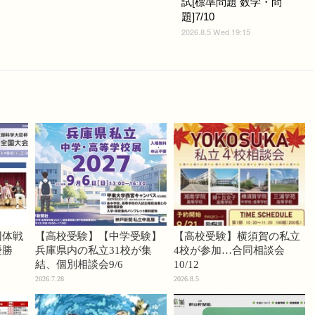
試[標準問題 数学・問
題]7/10
2026.8.5 Wed 19:15
団体戦
【高校受験】【中学受験】
【高校受験】横須賀の私立
優勝
兵庫県内の私立31校が集
4校が参加…合同相談会
結、個別相談会9/6
10/12
2026.7.28
2026.8.5