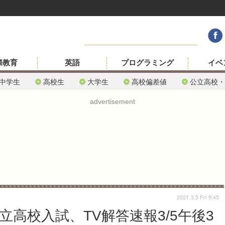
際教育
英語
プログラミング
イベ
中学生
高校生
大学生
高校偏差値
公立高校・
advertisement
2021.3.5 Fri 9:45
立高校入試、TV解答速報3/5午後3