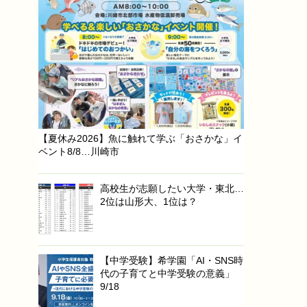
【夏休み2026】魚に触れて学ぶ「おさかな」イ
ベント8/8…川崎市
高校生が志願したい大学・東北…
2位は山形大、1位は？
【中学受験】希学園「AI・SNS時
代の子育てと中学受験の意義」
9/18