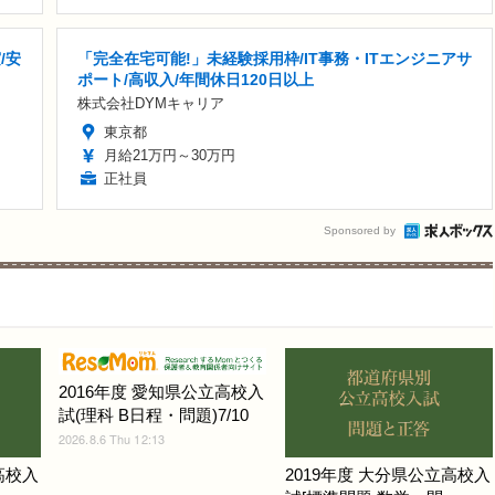
/安
「完全在宅可能!」未経験採用枠/IT事務・ITエンジニアサ
ポート/高収入/年間休日120日以上
株式会社DYMキャリア
東京都
月給21万円～30万円
正社員
Sponsored by
2016年度 愛知県公立高校入
試(理科 B日程・問題)7/10
2026.8.6 Thu 12:13
高校入
2019年度 大分県公立高校入