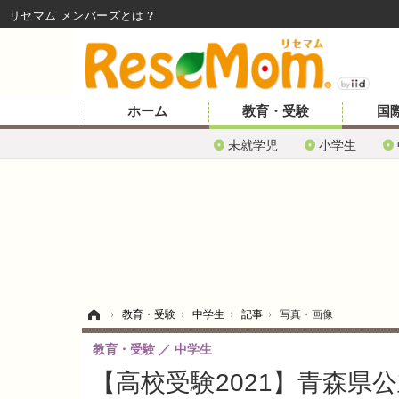
リセマム メンバーズ
ホーム
教育・受験
国
未就学児
小学生
ホーム
›
教育・受験
›
中学生
›
記事
›
写真・画像
教育・受験
中学生
【高校受験2021】青森県公