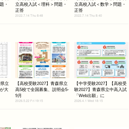
題・
立高校入試＜理科＞問題・
立高校入試＜数学＞問題・
正答
正答
2022.7.14 Thu 8:48
2022.7.14 Thu 8:40
森県立
【高校受験2027】青森県立
【中学受験2027】【高校受
が大
高5校で全国募集、説明会5-
験2027】青森県立中高入試
9月
「Web出願」に
2026.5.22 Fri 19:15
2026.4.1 Wed 18:15