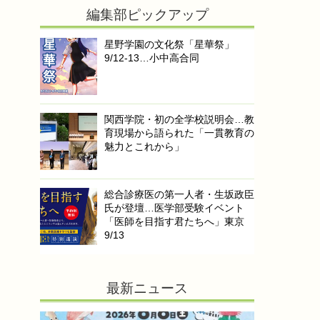
編集部ピックアップ
星野学園の文化祭「星華祭」
9/12-13…小中高合同
関西学院・初の全学校説明会…教
育現場から語られた「一貫教育の
魅力とこれから」
総合診療医の第一人者・生坂政臣
氏が登壇…医学部受験イベント
「医師を目指す君たちへ」東京
9/13
最新ニュース