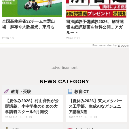
全国高校麻雀32チーム本選出
司法試験予備試験2026、解答速
場…麻布や大阪星光、東海も
報＆総評動画を無料公開…アガ
ルート
2026.8.5
2026.7.21
Recommended by
advertisement
NEWS CATEGORY
教育・受験
教育ICT
【夏休み2026】村山斉氏が公
【夏休み2026】東大メタバー
開講義、小中学生のための大
ス工学部、生成AIなどジュニ
学講義スクール9月開校
ア講座6選
2026.8.6 Thu 19:15
2026.7.30 Thu 11:15