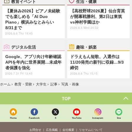
教育イベント
生活・健康
【夏休み2026】ピアノ未経験
【高校野球2026夏】仙台育英
でも楽しめる「AI Duo
が開幕戦勝利、第2日は東筑
Piano」横浜みなとみらい
vs神村学園ほか
8/31まで
2026.8.5 Wed 20:32
2026.8.6 Thu 19:45
デジタル生活
趣味・娯楽
Google、アプリ向け年齢確認
ドラえもん短歌、入選作は
APIを年内に世界展開…未成年
11/20発売の新刊に収録…9/3
者保護を強化
締切
2026.7.31 Fri 13:45
2026.8.6 Thu 15:15
ホーム
›
教育・受験
›
大学生
›
記事
›
写真・画像
TOP
Home
Facebook
X
YouTube
Instagram
line
お問合せ
広告掲載
会社概要
リセマムについて