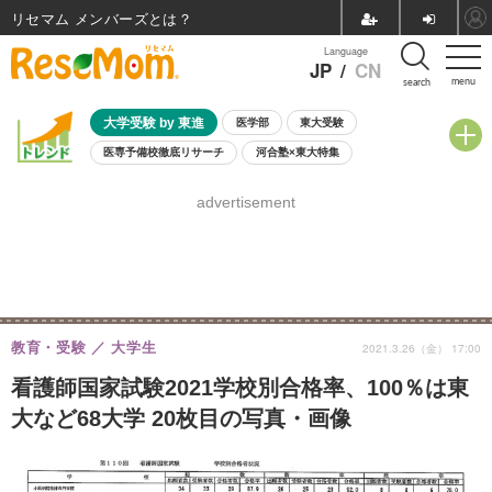
リセマム メンバーズ
Language
JP
/
CN
menu
search
大学受験 by 東進
医学部
東大受験
医専予備校徹底リサーチ
河合塾×東大特集
親子で考える大学選び
高校受験
中学受験
小学校受験
advertisement
共通テスト
夏休み
8月開催学校説明会・相談会
8月開催イベント・WS
全国公立高校 過去問
人気記事
自由研究教材（小学生向け）
自由研究教材（中学生向け）
ランキング
教育・受験
大学生
2021.3.26（金） 17:00
看護師国家試験2021学校別合格率、100％は東
大など68大学 20枚目の写真・画像