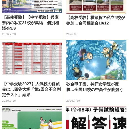
【高校受験】【中学受験】兵庫
【高校受験】横須賀の私立4校が
県内の私立31校が集結、個別相
参加…合同相談会10/12
談会9/6
2026.7.28
2026.8.5
【中学受験2027】人気校の併願
砂金甲子園、神戸女学院が優
先は…四谷大塚「第2回合不合判
勝…全国14校の中高生が腕競う
定テスト」結果
2026.7.16
2026.7.29