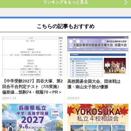
ランキングをもっと見る
こちらの記事もおすすめ
【中学受験2027】四谷大塚、第2
高校囲碁全国大会、団体戦は
回合不合判定テスト（7/5実施）
灘・南山女子部が優勝
偏差値…筑駒74・桜蔭70＜PR＞
2026.7.10
2026.8.5