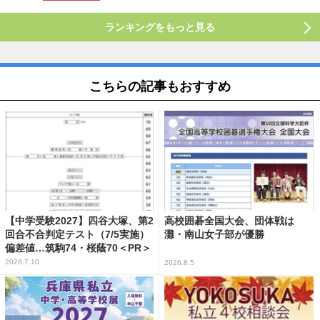
ランキングをもっと見る
こちらの記事もおすすめ
【中学受験2027】四谷大塚、第2
高校囲碁全国大会、団体戦は
回合不合判定テスト（7/5実施）
灘・南山女子部が優勝
偏差値…筑駒74・桜蔭70＜PR＞
2026.7.10
2026.8.5