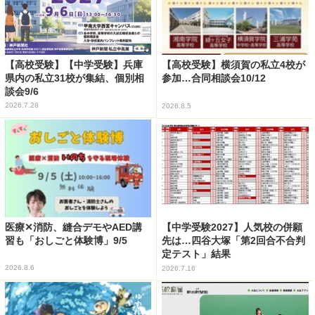
【高校受験】【中学受験】兵庫
【高校受験】横須賀の私立4校が
県内の私立31校が集結、個別相
参加…合同相談会10/12
談会9/6
2026.7.28
2026.8.5
医療✕消防、縫合デモやAED講
【中学受験2027】人気校の併願
習も「おしごと体験博」9/5
先は…四谷大塚「第2回合不合判
定テスト」結果
2026.8.6
2026.7.16