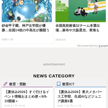
砂金甲子園、神戸女学院が優
全国高校麻雀32チーム本選出
勝…全国14校の中高生が腕競う
場…麻布や大阪星光、東海も
2026.7.29
2026.8.5
Recommended by
advertisement
NEWS CATEGORY
教育・受験
教育ICT
【夏休み2026】すぐ行けるイ
【夏休み2026】東大メタバー
ベント情報おまとめ便＜8/9-
ス工学部、生成AIなどジュニ
15開催＞
ア講座6選
2026.8.7 Fri 19:45
2026.7.30 Thu 11:15