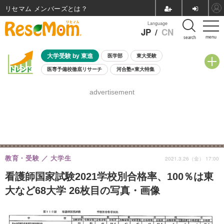
リセマム メンバーズ
Language
JP
/
CN
menu
search
大学受験 by 東進
医学部
東大受験
医専予備校徹底リサーチ
河合塾×東大特集
親子で考える大学選び
高校受験
中学受験
小学校受験
advertisement
共通テスト
夏休み
8月開催学校説明会・相談会
8月開催イベント・WS
全国公立高校 過去問
人気記事
自由研究教材（小学生向け）
自由研究教材（中学生向け）
ランキング
教育・受験
大学生
2021.3.26（金） 17:00
看護師国家試験2021学校別合格率、100％は東
大など68大学 26枚目の写真・画像