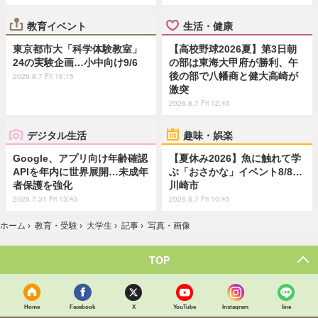
教育イベント
生活・健康
東京都市大「科学体験教室」
【高校野球2026夏】第3日朝
24の実験企画…小中向け9/6
の部は東海大甲府が勝利、午
後の部で八幡商と健大高崎が
2026.8.7 Fri 18:15
激突
2026.8.7 Fri 12:45
デジタル生活
趣味・娯楽
Google、アプリ向け年齢確認
【夏休み2026】魚に触れて学
APIを年内に世界展開…未成年
ぶ「おさかな」イベント8/8…
者保護を強化
川崎市
2026.7.31 Fri 13:45
2026.8.7 Fri 10:45
ホーム
›
教育・受験
›
大学生
›
記事
›
写真・画像
TOP
Home
Facebook
X
YouTube
Instagram
line