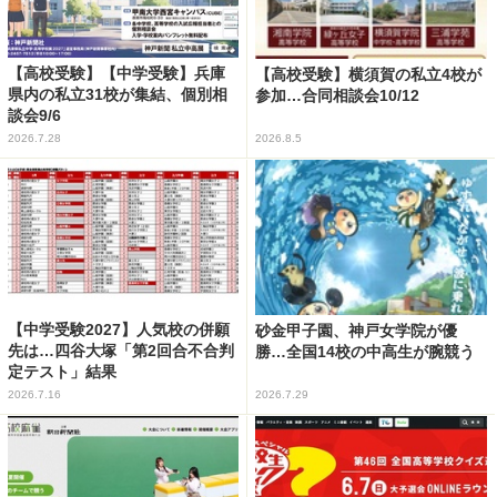
【高校受験】【中学受験】兵庫
【高校受験】横須賀の私立4校が
県内の私立31校が集結、個別相
参加…合同相談会10/12
談会9/6
2026.7.28
2026.8.5
【中学受験2027】人気校の併願
砂金甲子園、神戸女学院が優
先は…四谷大塚「第2回合不合判
勝…全国14校の中高生が腕競う
定テスト」結果
2026.7.16
2026.7.29