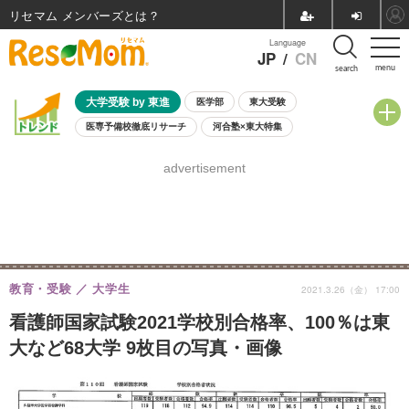
リセマム メンバーズ
Language
JP
/
CN
menu
search
大学受験 by 東進
医学部
東大受験
医専予備校徹底リサーチ
河合塾×東大特集
親子で考える大学選び
高校受験
中学受験
小学校受験
advertisement
共通テスト
夏休み
8月開催学校説明会・相談会
8月開催イベント・WS
全国公立高校 過去問
人気記事
自由研究教材（小学生向け）
自由研究教材（中学生向け）
ランキング
教育・受験
大学生
2021.3.26（金） 17:00
看護師国家試験2021学校別合格率、100％は東
大など68大学 9枚目の写真・画像