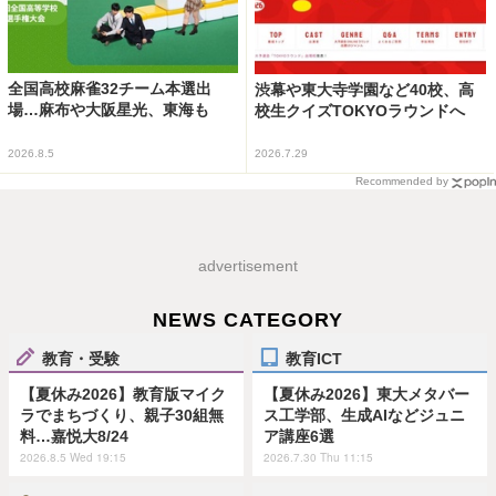
全国高校麻雀32チーム本選出
渋幕や東大寺学園など40校、高
場…麻布や大阪星光、東海も
校生クイズTOKYOラウンドへ
2026.8.5
2026.7.29
Recommended by
advertisement
NEWS CATEGORY
教育・受験
教育ICT
【夏休み2026】教育版マイク
【夏休み2026】東大メタバー
ラでまちづくり、親子30組無
ス工学部、生成AIなどジュニ
料…嘉悦大8/24
ア講座6選
2026.8.5 Wed 19:15
2026.7.30 Thu 11:15