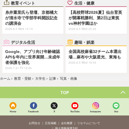
教育イベント
生活・健康
糸井重里氏ら登壇、京都橘大
【高校野球2026夏】仙台育英
が清水寺で学部学科開設記念
が開幕戦勝利、第2日は東筑
の講演会
vs神村学園ほか
2026.8.5 Wed 14:15
2026.8.5 Wed 20:32
デジタル生活
趣味・娯楽
Google、アプリ向け年齢確認
全国高校麻雀32チーム本選出
APIを年内に世界展開…未成年
場…麻布や大阪星光、東海も
者保護を強化
2026.8.5 Wed 19:45
2026.7.31 Fri 13:45
ホーム
›
教育・受験
›
大学生
›
記事
›
写真・画像
TOP
Home
Facebook
X
YouTube
Instagram
line
お問合せ
広告掲載
会社概要
リセマムについて
個人情報保護方針