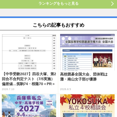
ランキングをもっと見る
こちらの記事もおすすめ
【中学受験2027】四谷大塚、第2
高校囲碁全国大会、団体戦は
回合不合判定テスト（7/5実施）
灘・南山女子部が優勝
偏差値…筑駒74・桜蔭70＜PR＞
2026.7.10
2026.8.5