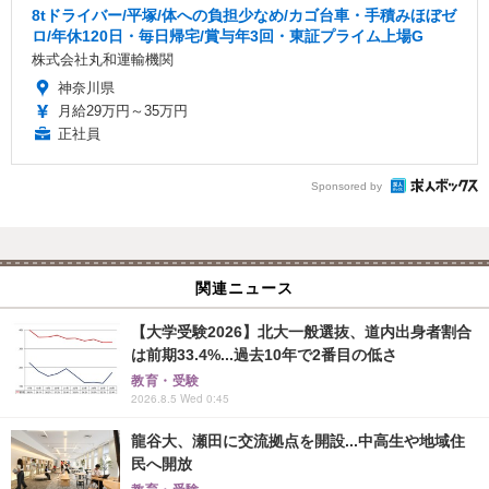
8tドライバー/平塚/体への負担少なめ/カゴ台車・手積みほぼゼ
ロ/年休120日・毎日帰宅/賞与年3回・東証プライム上場G
株式会社丸和運輸機関
神奈川県
月給29万円～35万円
正社員
Sponsored by
関連ニュース
【大学受験2026】北大一般選抜、道内出身者割合
は前期33.4%...過去10年で2番目の低さ
教育・受験
2026.8.5 Wed 0:45
龍谷大、瀬田に交流拠点を開設...中高生や地域住
民へ開放