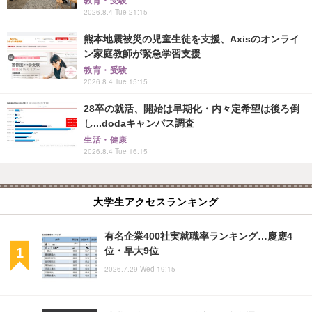
教育・受験
2026.8.4 Tue 21:15
熊本地震被災の児童生徒を支援、Axisのオンライ
ン家庭教師が緊急学習支援
教育・受験
2026.8.4 Tue 15:15
28卒の就活、開始は早期化・内々定希望は後ろ倒
し...dodaキャンパス調査
生活・健康
2026.8.4 Tue 16:15
大学生アクセスランキング
有名企業400社実就職率ランキング…慶應4
位・早大9位
2026.7.29 Wed 19:15